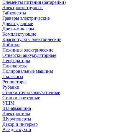
Элементы питания (батарейки)
Электроинструмент
Гайковерты
Граверы электрические
Дрели ударные
Дрели-миксеры
Комплектующие
Краскопульты электрические
Лобзики
Ножницы электрические
Отвертки аккумуляторные
Перфораторы
Плиткорезы
Полировальные машины
Пылесосы
Реноваторы
Рубанки
Станки точильные/заточные
Станки фрезерные
УШМ
Шлифмашина
Электропилы
Шуруповерты
Декор и интерьер
Все для кухни