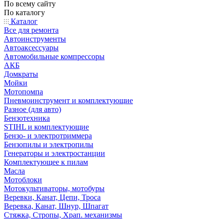
По всему сайту
По каталогу
Каталог
Все для ремонта
Автоинструменты
Автоаксессуары
Автомобильные компрессоры
АКБ
Домкраты
Мойки
Мотопомпа
Пневмоинструмент и комплектующие
Разное (для авто)
Бензотехника
STIHL и комплектующие
Бензо- и электротриммера
Бензопилы и электропилы
Генераторы и электростанции
Комплектующее к пилам
Масла
Мотоблоки
Мотокультиваторы, мотобуры
Веревки, Канат, Цепи, Троса
Веревка, Канат, Шнур, Шпагат
Стяжка, Стропы, Храп. механизмы