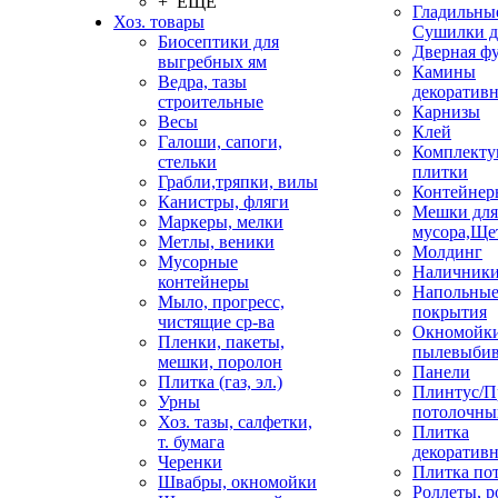
+ ЕЩЕ
Гладильные
Хоз. товары
Сушилки д
Биосептики для
Дверная ф
выгребных ям
Камины
Ведра, тазы
декоратив
строительные
Карнизы
Весы
Клей
Галоши, сапоги,
Комплекту
стельки
плитки
Грабли,тряпки, вилы
Контейнер
Канистры, фляги
Мешки для
Маркеры, мелки
мусора,Ще
Метлы, веники
Молдинг
Мусорные
Наличник
контейнеры
Напольны
Мыло, прогресс,
покрытия
чистящие ср-ва
Окномойки
Пленки, пакеты,
пылевыбив
мешки, поролон
Панели
Плитка (газ, эл.)
Плинтус/П
Урны
потолочны
Хоз. тазы, салфетки,
Плитка
т. бумага
декоративн
Черенки
Плитка по
Швабры, окномойки
Роллеты, 