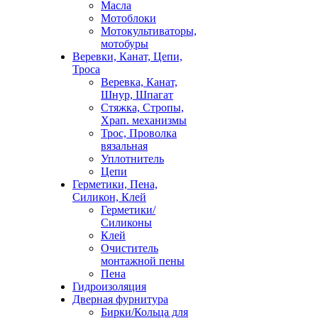
Масла
Мотоблоки
Мотокультиваторы,
мотобуры
Веревки, Канат, Цепи,
Троса
Веревка, Канат,
Шнур, Шпагат
Стяжка, Стропы,
Храп. механизмы
Трос, Проволка
вязальная
Уплотнитель
Цепи
Герметики, Пена,
Силикон, Клей
Герметики/
Силиконы
Клей
Очиститель
монтажной пены
Пена
Гидроизоляция
Дверная фурнитура
Бирки/Кольца для