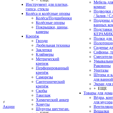
Мебель дл
Инструмент для плитки,
комнат
гипса, стекла
Подводки 
Колёса и колёсные опоры
/ Залив / С
Колёса/Подшибники
Поддоны д
Колёсные опоры
ванных ко
Покрышки, шины,
Подставки
камеры
КЕРАМИ
Крепёж
Полки для
Гвозди
Полотенце
Дюбельная техника
Сиденье дл
Заклепки
Сифоны, т
Кляймеры
Смесители
Метрический
Умывальни
крепеж
Раковины
Перфорированный
Унитазы
крепёж
Шторы и к
Саморезы
для ванной
Сантехнический
Экран для
крепёж
+ ЕЩЕ
Скобы
Товары для дома
Такелаж
Вёдра, ко
Химический анкер
для мусора
Хомуты
Акции
Вентиляци
Шурупы шестиган.
Вешалки