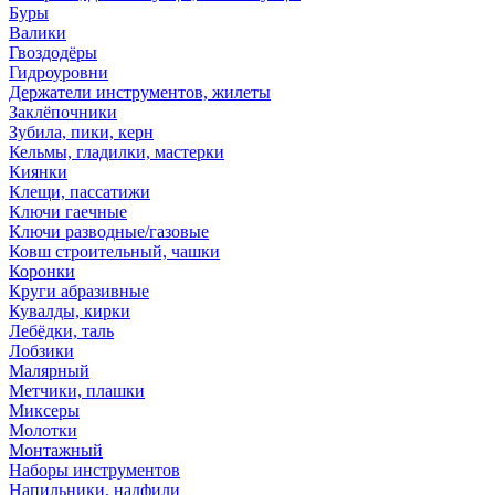
Буры
Валики
Гвоздодёры
Гидроуровни
Держатели инструментов, жилеты
Заклёпочники
Зубила, пики, керн
Кельмы, гладилки, мастерки
Киянки
Клещи, пассатижи
Ключи гаечные
Ключи разводные/газовые
Ковш строительный, чашки
Коронки
Круги абразивные
Кувалды, кирки
Лебёдки, таль
Лобзики
Малярный
Метчики, плашки
Миксеры
Молотки
Монтажный
Наборы инструментов
Напильники, надфили