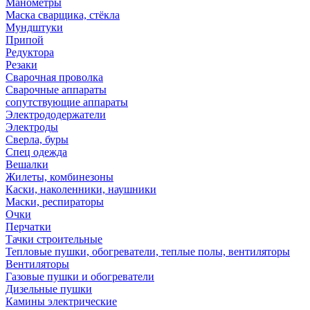
Манометры
Маска сварщика, стёкла
Мундштуки
Припой
Редуктора
Резаки
Сварочная проволка
Сварочные аппараты
сопутствующие аппараты
Электрододержатели
Электроды
Сверла, буры
Спец одежда
Вешалки
Жилеты, комбинезоны
Каски, наколенники, наушники
Маски, респираторы
Очки
Перчатки
Тачки строительные
Тепловые пушки, обогреватели, теплые полы, вентиляторы
Вентиляторы
Газовые пушки и обогреватели
Дизельные пушки
Камины электрические