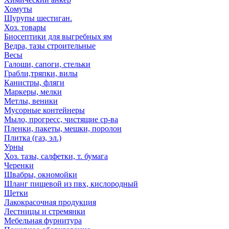
Хомуты
Шурупы шестиган.
Хоз. товары
Биосептики для выгребных ям
Ведра, тазы строительные
Весы
Галоши, сапоги, стельки
Грабли,тряпки, вилы
Канистры, фляги
Маркеры, мелки
Метлы, веники
Мусорные контейнеры
Мыло, прогресс, чистящие ср-ва
Пленки, пакеты, мешки, поролон
Плитка (газ, эл.)
Урны
Хоз. тазы, салфетки, т. бумага
Черенки
Швабры, окномойки
Шланг пищевой из пвх, кислородный
Щетки
Лакокрасочная продукция
Лестницы и стремянки
Мебельная фурнитура