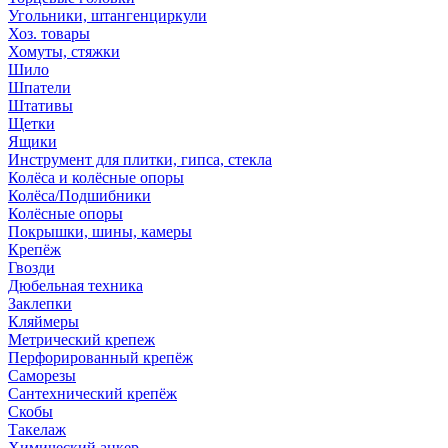
Угольники, штангенциркули
Хоз. товары
Хомуты, стяжки
Шило
Шпатели
Штативы
Щетки
Ящики
Инструмент для плитки, гипса, стекла
Колёса и колёсные опоры
Колёса/Подшибники
Колёсные опоры
Покрышки, шины, камеры
Крепёж
Гвозди
Дюбельная техника
Заклепки
Кляймеры
Метрический крепеж
Перфорированный крепёж
Саморезы
Сантехнический крепёж
Скобы
Такелаж
Химический анкер