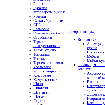
Резцы
Рубанки,
штроборезы ручные
Рулетки
Сетки абразивные
СИЗ
Стамески
Декор и интерьер
Степлеры, скобы
Струбцины
Все для кухни
Терки
Аксессуар
полиуретановые
кухни
Тиски, стусло
Вытяжки к
Топорища
Мебель
Топоры
Мойки кух
Торцевые головки
Товары для ванн
Угольники,
комнаты
штангенциркули
Акссессуа
Хоз. товары
ванноый к
Хомуты, стяжки
Ванны
Шило
Вантузы/ё
Шпатели
Для бани
Штативы
Душевые 
Щетки
Коврики д
Ящики
Корзины дл
+ ЕЩЕ