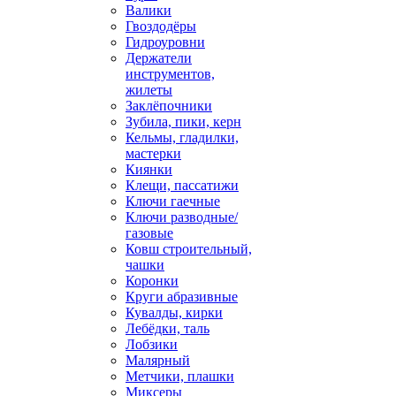
Валики
Гвоздодёры
Гидроуровни
Держатели
инструментов,
жилеты
Заклёпочники
Зубила, пики, керн
Кельмы, гладилки,
мастерки
Киянки
Клещи, пассатижи
Ключи гаечные
Ключи разводные/
газовые
Ковш строительный,
чашки
Коронки
Круги абразивные
Кувалды, кирки
Лебёдки, таль
Лобзики
Малярный
Метчики, плашки
Миксеры