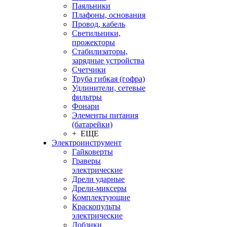
Паяльники
Плафоны, основания
Провод, кабель
Светильники,
прожекторы
Стабилизаторы,
зарядные устройства
Счетчики
Труба гибкая (гофра)
Удлинители, сетевые
фильтры
Фонари
Элементы питания
(батарейки)
+ ЕЩЕ
Электроинструмент
Гайковерты
Граверы
электрические
Дрели ударные
Дрели-миксеры
Комплектующие
Краскопульты
электрические
Лобзики