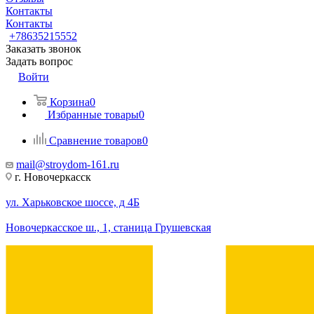
Контакты
Контакты
+78635215552
Заказать звонок
Задать вопрос
Войти
Корзина
0
Избранные товары
0
Сравнение товаров
0
mail@stroydom-161.ru
г. Новочеркасск
ул. Харьковское шоссе, д 4Б
Новочеркасское ш., 1, станица Грушевская