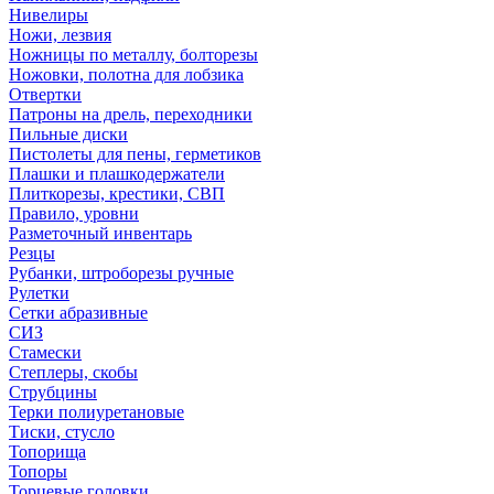
Нивелиры
Ножи, лезвия
Ножницы по металлу, болторезы
Ножовки, полотна для лобзика
Отвертки
Патроны на дрель, переходники
Пильные диски
Пистолеты для пены, герметиков
Плашки и плашкодержатели
Плиткорезы, крестики, СВП
Правило, уровни
Разметочный инвентарь
Резцы
Рубанки, штроборезы ручные
Рулетки
Сетки абразивные
СИЗ
Стамески
Степлеры, скобы
Струбцины
Терки полиуретановые
Тиски, стусло
Топорища
Топоры
Торцевые головки