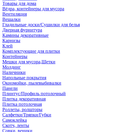
Товары для дома
Вёдра, контейнеры для мусора
Вентиляция
Вешалки
Гладильные доски/Сушилки для белья
Дверная фурнитура
Камины декоративные
Карнизы
Клей
Комплектующие для плитки
Контейнеры
Мешки для мусора,Щетки
Молдинг
Наличники
Напольные покрытия
Окномойки, пылевыбивалки
Панели
Плинтус/Профиль потолочный
Плитка декоративная
Плитка потолочная
Роллеты, ролшторы
Салфетки/Тряпки/Губки
Самоклейка
Скотч, ленты
Совки, веники