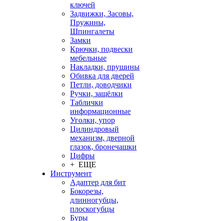
ключей
Задвижки, Засовы,
Пружины,
Шпингалеты
Замки
Крючки, подвески
мебельные
Накладки, прушины
Обивка для дверей
Петли, доводчики
Ручки, защёлки
Таблички
информационные
Уголки, упор
Цилиндровый
механизм, дверной
глазок, бронечашки
Цифры
+ ЕЩЕ
Инструмент
Адаптер для бит
Бокорезы,
длинногубцы,
плоскогубцы
Буры