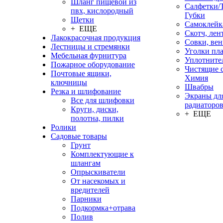
Шланг пищевой из
Салфетки/
пвх, кислородный
Губки
Щетки
Самоклейк
+ ЕЩЕ
Скотч, лен
Лакокрасочная продукция
Совки, ве
Лестницы и стремянки
Уголки пл
Мебельная фурнитура
Уплотните
Пожарное оборудование
Чистящие с
Почтовые ящики,
Химия
ключницы
Швабры
Резка и шлифование
Экраны дл
Все для шлифовки
радиаторо
Круги, диски,
+ ЕЩЕ
полотна, пилки
Ролики
Садовые товары
Грунт
Комплектующие к
шлангам
Опрыскиватели
От насекомых и
вредителей
Парники
Подкормка+отрава
Полив