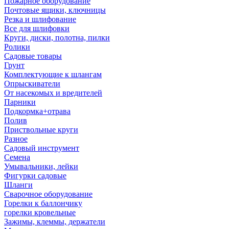
Пожарное оборудование
Почтовые ящики, ключницы
Резка и шлифование
Все для шлифовки
Круги, диски, полотна, пилки
Ролики
Садовые товары
Грунт
Комплектующие к шлангам
Опрыскиватели
От насекомых и вредителей
Парники
Подкормка+отрава
Полив
Приствольные круги
Разное
Садовый инструмент
Семена
Умывальники, лейки
Фигурки садовые
Шланги
Сварочное оборудование
Горелки к баллончику
горелки кровельные
Зажимы, клеммы, держатели