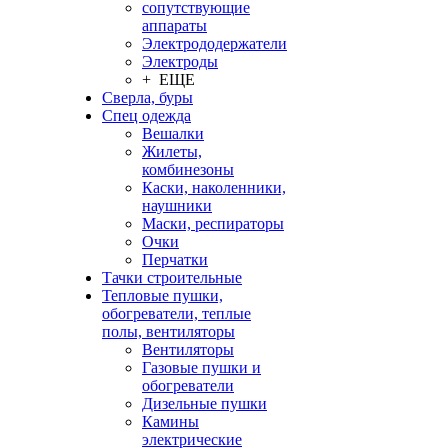
сопутствующие
аппараты
Электрододержатели
Электроды
+ ЕЩЕ
Сверла, буры
Спец одежда
Вешалки
Жилеты,
комбинезоны
Каски, наколенники,
наушники
Маски, респираторы
Очки
Перчатки
Тачки строительные
Тепловые пушки,
обогреватели, теплые
полы, вентиляторы
Вентиляторы
Газовые пушки и
обогреватели
Дизельные пушки
Камины
электрические