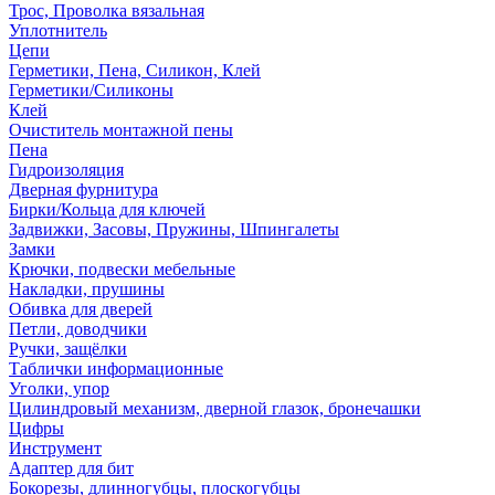
Трос, Проволка вязальная
Уплотнитель
Цепи
Герметики, Пена, Силикон, Клей
Герметики/Силиконы
Клей
Очиститель монтажной пены
Пена
Гидроизоляция
Дверная фурнитура
Бирки/Кольца для ключей
Задвижки, Засовы, Пружины, Шпингалеты
Замки
Крючки, подвески мебельные
Накладки, прушины
Обивка для дверей
Петли, доводчики
Ручки, защёлки
Таблички информационные
Уголки, упор
Цилиндровый механизм, дверной глазок, бронечашки
Цифры
Инструмент
Адаптер для бит
Бокорезы, длинногубцы, плоскогубцы