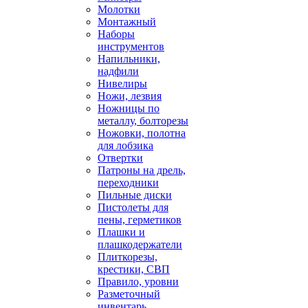
Молотки
Монтажный
Наборы
инструментов
Напильники,
надфили
Нивелиры
Ножи, лезвия
Ножницы по
металлу, болторезы
Ножовки, полотна
для лобзика
Отвертки
Патроны на дрель,
переходники
Пильные диски
Пистолеты для
пены, герметиков
Плашки и
плашкодержатели
Плиткорезы,
крестики, СВП
Правило, уровни
Разметочный
инвентарь