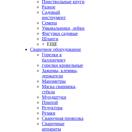
Приствольные круги
Разное
Садовый
инструмент
Семена
Умывальники, лейки
Фигурки садовые
Шланги
+ ЕЩЕ
Сварочное оборудование
Горелки к
баллончику
горелки кровельные
Зажимы, клеммы,
держатели
Манометры
Маска сварщика,
стёкла
Мундштуки
Припой
Редуктора
Резаки
Сварочная проволка
Сварочные
аппараты