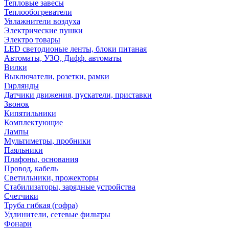
Тепловые завесы
Теплообогреватели
Увлажнители воздуха
Электрические пушки
Электро товары
LED светодионые ленты, блоки питаная
Автоматы, УЗО, Дифф. автоматы
Вилки
Выключатели, розетки, рамки
Гирлянды
Датчики движения, пускатели, приставки
Звонок
Кипятильники
Комплектующие
Лампы
Мультиметры, пробники
Паяльники
Плафоны, основания
Провод, кабель
Светильники, прожекторы
Стабилизаторы, зарядные устройства
Счетчики
Труба гибкая (гофра)
Удлинители, сетевые фильтры
Фонари