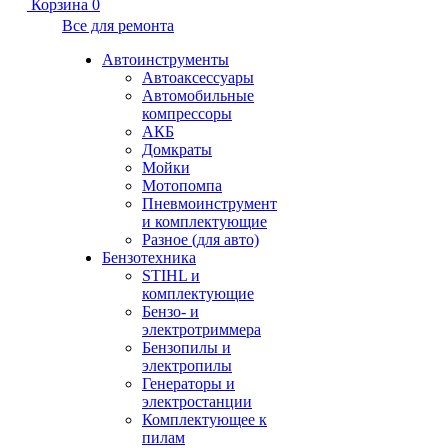
Корзина
0
Все для ремонта
Автоинструменты
Автоаксессуары
Автомобильные
компрессоры
АКБ
Домкраты
Мойки
Мотопомпа
Пневмоинструмент
и комплектующие
Разное (для авто)
Бензотехника
STIHL и
комплектующие
Бензо- и
электротриммера
Бензопилы и
электропилы
Генераторы и
электростанции
Комплектующее к
пилам