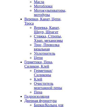
Масла
Мотоблоки
Мотокультиваторы,
мотобуры
Веревки, Канат, Цепи,
Троса
Веревка, Канат,
Шнур, Шпагат
Стяжка, Стропы,
Храп. механизмы
Трос, Проволка
вязальная
Уплотнитель
Цепи
Герметики, Пена,
Силикон, Клей
Герметики/
Силиконы
Клей
Очиститель
монтажной пены
Пена
Гидроизоляция
Дверная фурнитура
Бирки/Кольца для