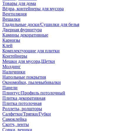
Товары для дома
Вёдра, контейнеры для мусора
Вентиляция
Вешалки
Гладильные доски/Сушилки для белья
Дверная фурнитура
Камины декоративные
Карнизы
Клей
Комплектующие для плитки
Контейнеры
Мешки для мусора,Щетки
Молдинг
Наличники
Напольные покрытия
Окномойки, пылевыбивалки
Панели
Плинтус/Профиль потолочный
Плитка декоративная
Плитка потолочная
Роллеты, ролшторы
Салфетки/Тряпки/Губки
Самоклейка
Скотч, ленты
Совки, веники