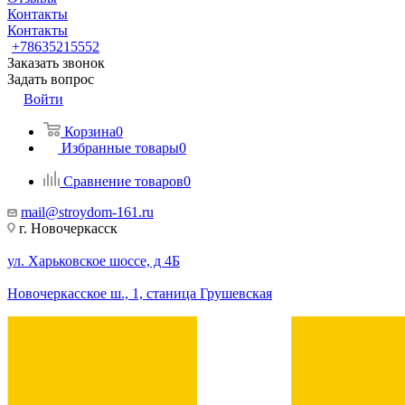
Контакты
Контакты
+78635215552
Заказать звонок
Задать вопрос
Войти
Корзина
0
Избранные товары
0
Сравнение товаров
0
mail@stroydom-161.ru
г. Новочеркасск
ул. Харьковское шоссе, д 4Б
Новочеркасское ш., 1, станица Грушевская