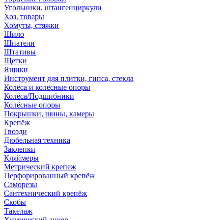
Угольники, штангенциркули
Хоз. товары
Хомуты, стяжки
Шило
Шпатели
Штативы
Щетки
Ящики
Инструмент для плитки, гипса, стекла
Колёса и колёсные опоры
Колёса/Подшибники
Колёсные опоры
Покрышки, шины, камеры
Крепёж
Гвозди
Дюбельная техника
Заклепки
Кляймеры
Метрический крепеж
Перфорированный крепёж
Саморезы
Сантехнический крепёж
Скобы
Такелаж
Химический анкер