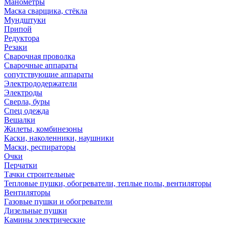
Манометры
Маска сварщика, стёкла
Мундштуки
Припой
Редуктора
Резаки
Сварочная проволка
Сварочные аппараты
сопутствующие аппараты
Электрододержатели
Электроды
Сверла, буры
Спец одежда
Вешалки
Жилеты, комбинезоны
Каски, наколенники, наушники
Маски, респираторы
Очки
Перчатки
Тачки строительные
Тепловые пушки, обогреватели, теплые полы, вентиляторы
Вентиляторы
Газовые пушки и обогреватели
Дизельные пушки
Камины электрические