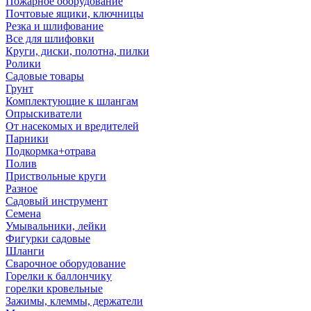
Пожарное оборудование
Почтовые ящики, ключницы
Резка и шлифование
Все для шлифовки
Круги, диски, полотна, пилки
Ролики
Садовые товары
Грунт
Комплектующие к шлангам
Опрыскиватели
От насекомых и вредителей
Парники
Подкормка+отрава
Полив
Приствольные круги
Разное
Садовый инструмент
Семена
Умывальники, лейки
Фигурки садовые
Шланги
Сварочное оборудование
Горелки к баллончику
горелки кровельные
Зажимы, клеммы, держатели