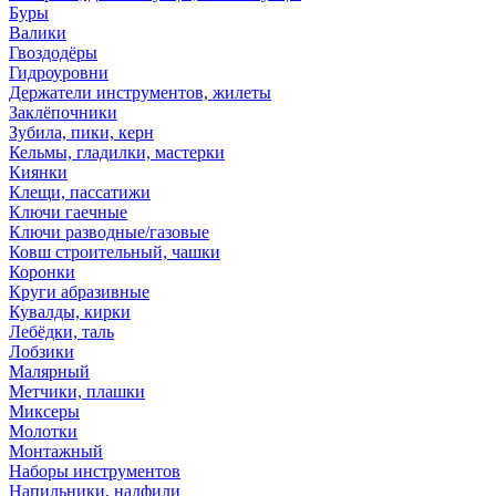
Буры
Валики
Гвоздодёры
Гидроуровни
Держатели инструментов, жилеты
Заклёпочники
Зубила, пики, керн
Кельмы, гладилки, мастерки
Киянки
Клещи, пассатижи
Ключи гаечные
Ключи разводные/газовые
Ковш строительный, чашки
Коронки
Круги абразивные
Кувалды, кирки
Лебёдки, таль
Лобзики
Малярный
Метчики, плашки
Миксеры
Молотки
Монтажный
Наборы инструментов
Напильники, надфили