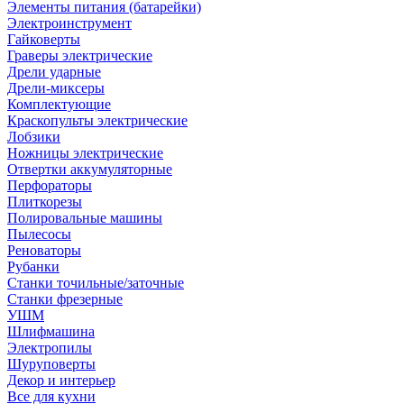
Элементы питания (батарейки)
Электроинструмент
Гайковерты
Граверы электрические
Дрели ударные
Дрели-миксеры
Комплектующие
Краскопульты электрические
Лобзики
Ножницы электрические
Отвертки аккумуляторные
Перфораторы
Плиткорезы
Полировальные машины
Пылесосы
Реноваторы
Рубанки
Станки точильные/заточные
Станки фрезерные
УШМ
Шлифмашина
Электропилы
Шуруповерты
Декор и интерьер
Все для кухни