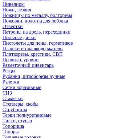
Нивелиры
Ножи, лезвия
Ножницы по металлу, болторезы
Ножовки, полотна для лобзика
Отвертки
Патроны на дрель, переходники
Пильные диски
Пистолеты для пены, герметиков
Плашки и плашкодержатели
Плиткорезы, крестики, СВП
Правило, уровни
Разметочный инвентарь
Резцы
Рубанки, штроборезы ручные
Рулетки
Сетки абразивные
СИЗ
Стамески
Степлеры, скобы
Струбцины
Терки полиуретановые
Тиски, стусло
Топорища
Топоры
Торцевые головки