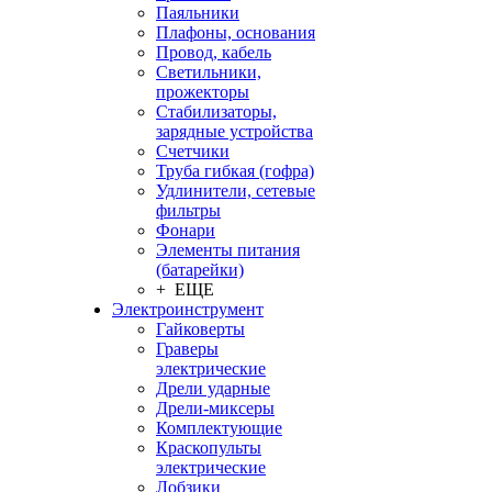
Паяльники
Плафоны, основания
Провод, кабель
Светильники,
прожекторы
Стабилизаторы,
зарядные устройства
Счетчики
Труба гибкая (гофра)
Удлинители, сетевые
фильтры
Фонари
Элементы питания
(батарейки)
+ ЕЩЕ
Электроинструмент
Гайковерты
Граверы
электрические
Дрели ударные
Дрели-миксеры
Комплектующие
Краскопульты
электрические
Лобзики