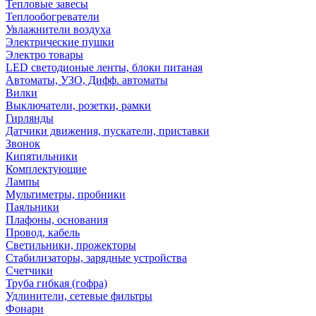
Тепловые завесы
Теплообогреватели
Увлажнители воздуха
Электрические пушки
Электро товары
LED светодионые ленты, блоки питаная
Автоматы, УЗО, Дифф. автоматы
Вилки
Выключатели, розетки, рамки
Гирлянды
Датчики движения, пускатели, приставки
Звонок
Кипятильники
Комплектующие
Лампы
Мультиметры, пробники
Паяльники
Плафоны, основания
Провод, кабель
Светильники, прожекторы
Стабилизаторы, зарядные устройства
Счетчики
Труба гибкая (гофра)
Удлинители, сетевые фильтры
Фонари