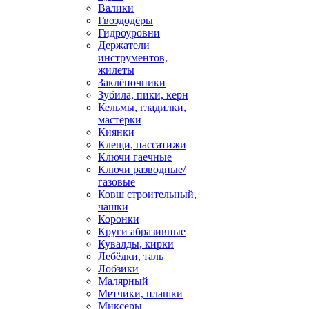
Валики
Гвоздодёры
Гидроуровни
Держатели
инструментов,
жилеты
Заклёпочники
Зубила, пики, керн
Кельмы, гладилки,
мастерки
Киянки
Клещи, пассатижи
Ключи гаечные
Ключи разводные/
газовые
Ковш строительный,
чашки
Коронки
Круги абразивные
Кувалды, кирки
Лебёдки, таль
Лобзики
Малярный
Метчики, плашки
Миксеры