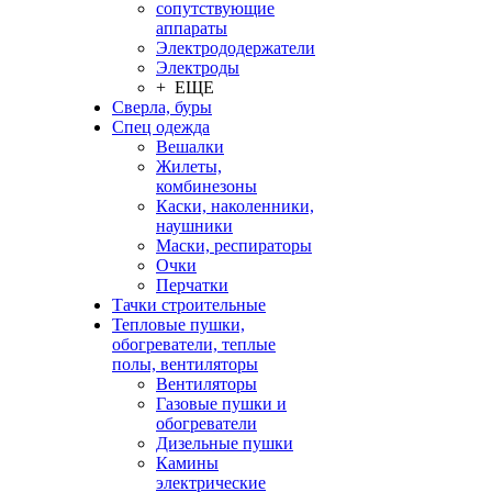
сопутствующие
аппараты
Электрододержатели
Электроды
+ ЕЩЕ
Сверла, буры
Спец одежда
Вешалки
Жилеты,
комбинезоны
Каски, наколенники,
наушники
Маски, респираторы
Очки
Перчатки
Тачки строительные
Тепловые пушки,
обогреватели, теплые
полы, вентиляторы
Вентиляторы
Газовые пушки и
обогреватели
Дизельные пушки
Камины
электрические