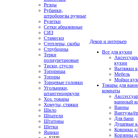
Резцы
Рубанки,
штроборезы ручные
Рулетки
Сетки абразивные
СИЗ
Стамески
Декор и интерьер
Степлеры, скобы
Струбцины
Все для кухни
Терки
Аксессуар
полиуретановые
кухни
Тиски, стусло
Вытяжки к
Топорища
Мебель
Топоры
Мойки кух
Торцевые головки
Товары для ванн
Угольники,
комнаты
штангенциркули
Акссессуа
Хоз. товары
ванноый к
Хомуты, стяжки
Ванны
Шило
Вантузы/ё
Шпатели
Для бани
Штативы
Душевые 
Щетки
Коврики д
Ящики
Корзины дл
+ ЕЩЕ