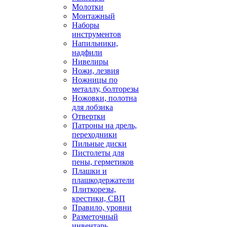
Молотки
Монтажный
Наборы
инструментов
Напильники,
надфили
Нивелиры
Ножи, лезвия
Ножницы по
металлу, болторезы
Ножовки, полотна
для лобзика
Отвертки
Патроны на дрель,
переходники
Пильные диски
Пистолеты для
пены, герметиков
Плашки и
плашкодержатели
Плиткорезы,
крестики, СВП
Правило, уровни
Разметочный
инвентарь