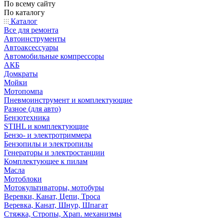
По всему сайту
По каталогу
Каталог
Все для ремонта
Автоинструменты
Автоаксессуары
Автомобильные компрессоры
АКБ
Домкраты
Мойки
Мотопомпа
Пневмоинструмент и комплектующие
Разное (для авто)
Бензотехника
STIHL и комплектующие
Бензо- и электротриммера
Бензопилы и электропилы
Генераторы и электростанции
Комплектующее к пилам
Масла
Мотоблоки
Мотокультиваторы, мотобуры
Веревки, Канат, Цепи, Троса
Веревка, Канат, Шнур, Шпагат
Стяжка, Стропы, Храп. механизмы