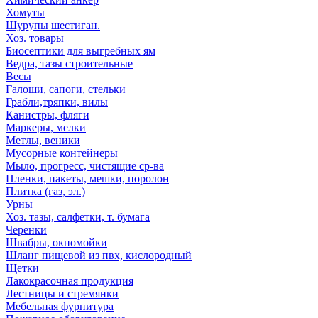
Хомуты
Шурупы шестиган.
Хоз. товары
Биосептики для выгребных ям
Ведра, тазы строительные
Весы
Галоши, сапоги, стельки
Грабли,тряпки, вилы
Канистры, фляги
Маркеры, мелки
Метлы, веники
Мусорные контейнеры
Мыло, прогресс, чистящие ср-ва
Пленки, пакеты, мешки, поролон
Плитка (газ, эл.)
Урны
Хоз. тазы, салфетки, т. бумага
Черенки
Швабры, окномойки
Шланг пищевой из пвх, кислородный
Щетки
Лакокрасочная продукция
Лестницы и стремянки
Мебельная фурнитура