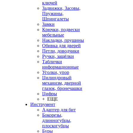
ключей
Задвижки, Засовы,
Пружины,
Шпингалеты
Замки
Крючки, подвески
мебельные
Накладки, прушины
Обивка для дверей
Петли, доводчики
Ручки, защёлки
Таблички
информационные
Уголки, упор
Цилиндровый
механизм, дверной
глазок, бронечашки
Цифры
+ ЕЩЕ
Инструмент
Адаптер для бит
Бокорезы,
длинногубцы,
плоскогубцы
Буры