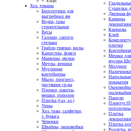
+ ЕЩЕ
Гладильные
Хоз. товары
Сушилки д
Биосептики для
Дверная ф
выгребных ям
Камины
Ведра, тазы
декоратив
строительные
Карнизы
Весы
Клей
Галоши, сапоги,
Комплекту
стельки
плитки
Грабли,тряпки, вилы
Контейнер
Канистры, фляги
Мешки для
Маркеры, мелки
мусора,Ще
Метлы, веники
Молдинг
Мусорные
Наличник
контейнеры
Напольны
Мыло, прогресс,
покрытия
чистящие ср-ва
Окномойки
Пленки, пакеты,
пылевыбив
мешки, поролон
Панели
Плитка (газ, эл.)
Плинтус/П
Урны
потолочны
Хоз. тазы, салфетки,
Плитка
т. бумага
декоративн
Черенки
Плитка по
Швабры, окномойки
Роллеты, 