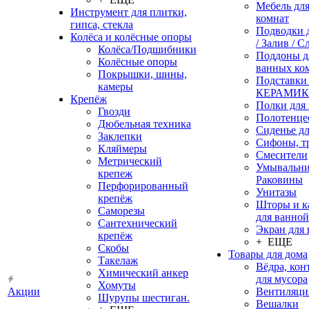
Мебель дл
Инструмент для плитки,
комнат
гипса, стекла
Подводки 
Колёса и колёсные опоры
/ Залив / С
Колёса/Подшибники
Поддоны д
Колёсные опоры
ванных ко
Покрышки, шины,
Подставки
камеры
КЕРАМИ
Крепёж
Полки для
Гвозди
Полотенце
Дюбельная техника
Сиденье дл
Заклепки
Сифоны, т
Кляймеры
Смесители
Метрический
Умывальни
крепеж
Раковины
Перфорированный
Унитазы
крепёж
Шторы и к
Саморезы
для ванной
Сантехнический
Экран для
крепёж
+ ЕЩЕ
Скобы
Товары для дома
Такелаж
Вёдра, ко
Химический анкер
для мусора
Хомуты
Акции
Вентиляци
Шурупы шестиган.
Вешалки