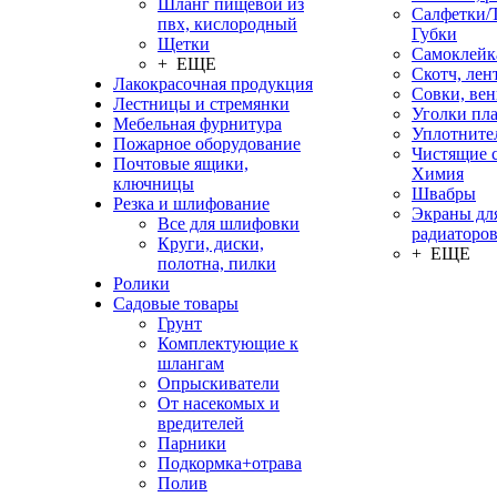
Шланг пищевой из
Салфетки/
пвх, кислородный
Губки
Щетки
Самоклейк
+ ЕЩЕ
Скотч, лен
Лакокрасочная продукция
Совки, ве
Лестницы и стремянки
Уголки пл
Мебельная фурнитура
Уплотните
Пожарное оборудование
Чистящие с
Почтовые ящики,
Химия
ключницы
Швабры
Резка и шлифование
Экраны дл
Все для шлифовки
радиаторо
Круги, диски,
+ ЕЩЕ
полотна, пилки
Ролики
Садовые товары
Грунт
Комплектующие к
шлангам
Опрыскиватели
От насекомых и
вредителей
Парники
Подкормка+отрава
Полив