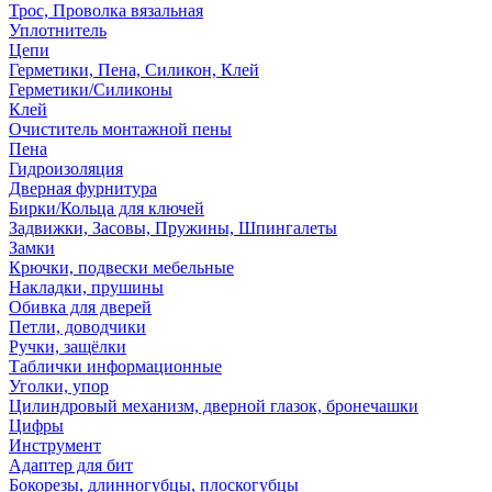
Трос, Проволка вязальная
Уплотнитель
Цепи
Герметики, Пена, Силикон, Клей
Герметики/Силиконы
Клей
Очиститель монтажной пены
Пена
Гидроизоляция
Дверная фурнитура
Бирки/Кольца для ключей
Задвижки, Засовы, Пружины, Шпингалеты
Замки
Крючки, подвески мебельные
Накладки, прушины
Обивка для дверей
Петли, доводчики
Ручки, защёлки
Таблички информационные
Уголки, упор
Цилиндровый механизм, дверной глазок, бронечашки
Цифры
Инструмент
Адаптер для бит
Бокорезы, длинногубцы, плоскогубцы