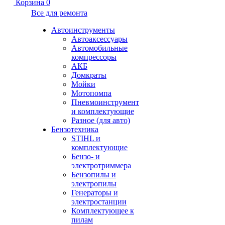
Корзина
0
Все для ремонта
Автоинструменты
Автоаксессуары
Автомобильные
компрессоры
АКБ
Домкраты
Мойки
Мотопомпа
Пневмоинструмент
и комплектующие
Разное (для авто)
Бензотехника
STIHL и
комплектующие
Бензо- и
электротриммера
Бензопилы и
электропилы
Генераторы и
электростанции
Комплектующее к
пилам