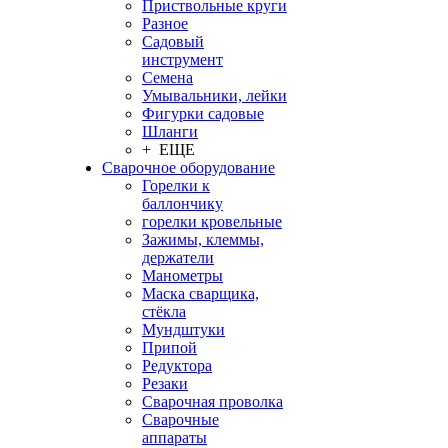
Приствольные круги
Разное
Садовый
инструмент
Семена
Умывальники, лейки
Фигурки садовые
Шланги
+ ЕЩЕ
Сварочное оборудование
Горелки к
баллончику
горелки кровельные
Зажимы, клеммы,
держатели
Манометры
Маска сварщика,
стёкла
Мундштуки
Припой
Редуктора
Резаки
Сварочная проволка
Сварочные
аппараты