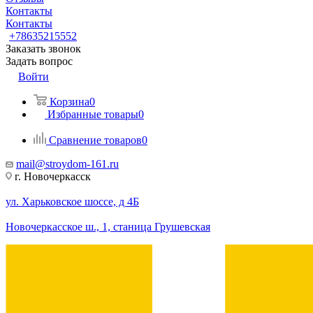
Контакты
Контакты
+78635215552
Заказать звонок
Задать вопрос
Войти
Корзина
0
Избранные товары
0
Сравнение товаров
0
mail@stroydom-161.ru
г. Новочеркасск
ул. Харьковское шоссе, д 4Б
Новочеркасское ш., 1, станица Грушевская