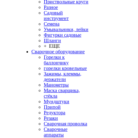
Приствольные круги
Разное
Садовый
инструмент
Семена
Умывальники, лейки
Фигурки садовые
Шланги
+ ЕЩЕ
Сварочное оборудование
Горелки к
баллончику
горелки кровельные
Зажимы, клеммы,
держатели
Манометры
Маска сварщика,
стёкла
Мундштуки
Припой
Редуктора
Резаки
Сварочная проволка
Сварочные
аппараты