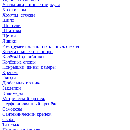
Угольники, штангенциркули
Хоз. товары
Хомуты, стяжки
Шило
Шпатели
Штативы
Щетки
Ящики
Инструмент для плитки, гипса, стекла
Колёса и колёсные опоры
Колёса/Подшибники
Колёсные опоры
Покрышки, шины, камеры
Крепёж
Гвозди
Дюбельная техника
Заклепки
Кляймеры
Метрический крепеж
Перфорированный крепёж
Саморезы
Сантехнический крепёж
Скобы
Такелаж
Химический анкер