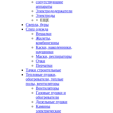
сопутствующие
аппараты
Электрододержатели
Электроды
+ ЕЩЕ
Сверла, буры
Спец одежда
Вешалки
Жилеты,
комбинезоны
Каски, наколенники,
наушники
Маски, респираторы
Очки
Перчатки
Тачки строительные
Тепловые пушки,
обогреватели, теплые
полы, вентиляторы
Вентиляторы
Газовые пушки и
обогреватели
Дизельные пушки
Камины
электрические