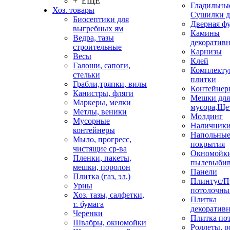
+ ЕЩЕ
Гладильные
Хоз. товары
Сушилки д
Биосептики для
Дверная ф
выгребных ям
Камины
Ведра, тазы
декоратив
строительные
Карнизы
Весы
Клей
Галоши, сапоги,
Комплекту
стельки
плитки
Грабли,тряпки, вилы
Контейнер
Канистры, фляги
Мешки для
Маркеры, мелки
мусора,Ще
Метлы, веники
Молдинг
Мусорные
Наличник
контейнеры
Напольны
Мыло, прогресс,
покрытия
чистящие ср-ва
Окномойки
Пленки, пакеты,
пылевыбив
мешки, поролон
Панели
Плитка (газ, эл.)
Плинтус/П
Урны
потолочны
Хоз. тазы, салфетки,
Плитка
т. бумага
декоративн
Черенки
Плитка по
Швабры, окномойки
Роллеты, 