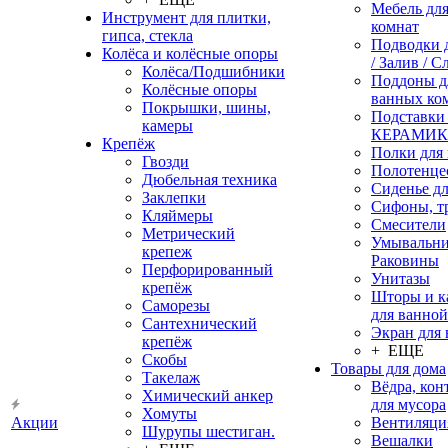
Мебель дл
Инструмент для плитки,
комнат
гипса, стекла
Подводки 
Колёса и колёсные опоры
/ Залив / С
Колёса/Подшибники
Поддоны д
Колёсные опоры
ванных ко
Покрышки, шины,
Подставки
камеры
КЕРАМИ
Крепёж
Полки для
Гвозди
Полотенце
Дюбельная техника
Сиденье дл
Заклепки
Сифоны, т
Кляймеры
Смесители
Метрический
Умывальни
крепеж
Раковины
Перфорированный
Унитазы
крепёж
Шторы и к
Саморезы
для ванной
Сантехнический
Экран для
крепёж
+ ЕЩЕ
Скобы
Товары для дома
Такелаж
Вёдра, ко
Химический анкер
для мусора
Хомуты
Акции
Вентиляци
Шурупы шестиган.
Вешалки