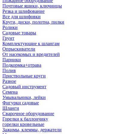
Пожарное оборудование
Почтовые ящики, ключницы
Резка и шлифование
Все для шлифовки
Круги, диски, полотна, пилки
Ролики
Садовые товары
Грунт
Комплектующие к шлангам
Опрыскиватели
От насекомых и вредителей
Парники
Подкормка+отрава
Полив
Приствольные круги
Разное
Садовый инструмент
Семена
Умывальники, лейки
Фигурки садовые
Шланги
Сварочное оборудование
Горелки к баллончику
горелки кровельные
Зажимы, клеммы, держатели