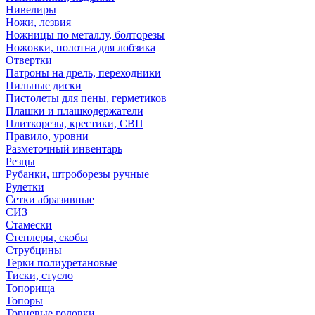
Нивелиры
Ножи, лезвия
Ножницы по металлу, болторезы
Ножовки, полотна для лобзика
Отвертки
Патроны на дрель, переходники
Пильные диски
Пистолеты для пены, герметиков
Плашки и плашкодержатели
Плиткорезы, крестики, СВП
Правило, уровни
Разметочный инвентарь
Резцы
Рубанки, штроборезы ручные
Рулетки
Сетки абразивные
СИЗ
Стамески
Степлеры, скобы
Струбцины
Терки полиуретановые
Тиски, стусло
Топорища
Топоры
Торцевые головки