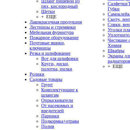
Шланг пищевой из
Салфетки/
пвх, кислородный
Губки
Щетки
Самоклейк
+ ЕЩЕ
Скотч, лен
Лакокрасочная продукция
Совки, ве
Лестницы и стремянки
Уголки пл
Мебельная фурнитура
Уплотните
Пожарное оборудование
Чистящие с
Почтовые ящики,
Химия
ключницы
Швабры
Резка и шлифование
Экраны дл
Все для шлифовки
радиаторо
Круги, диски,
+ ЕЩЕ
полотна, пилки
Ролики
Садовые товары
Грунт
Комплектующие к
шлангам
Опрыскиватели
От насекомых и
вредителей
Парники
Подкормка+отрава
Полив