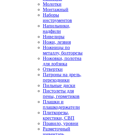
Молотки
Монтажный
Наборы
инструментов
Напильники,
надфили
Нивелиры
Ножи, лезвия
Ножницы по
металлу, болторезы
Ножовки, полотна
для лобзика
Отвертки
Патроны на дрель,
переходники
Пильные диски
Пистолеты для
пены, герметиков
Плашки и
плашкодержатели
Плиткорезы,
крестики, СВП
Правило, уровни
Разметочный
инвентарь