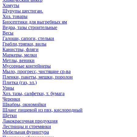
Хомуты
Шурупы шестиган.
Хоз. товары
Биосептики для выгребных ям
Ведра, тазы строительные
Весы
Галоши, сапоги, стельки
Грабли,тряпки, вилы
Канистры, фляги
Маркеры, мелки
Метлы, веники
Мусорные контейнеры
Мыло, прогресс, чистящие ср-ва
Пленки, пакеты, мешки, поролон
Плитка (газ, эл.)
Урны
Хоз. тазы, салфетки, т. бумага
Черенки
Швабры, окномойки
Шланг пищевой из пвх, кислородный
Щетки
Лакокрасочная продукция
Лестницы и стремянки
Мебельная фурнитура