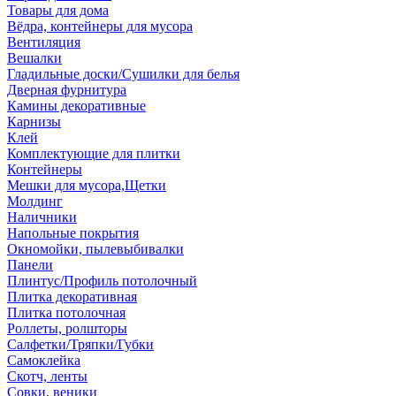
Товары для дома
Вёдра, контейнеры для мусора
Вентиляция
Вешалки
Гладильные доски/Сушилки для белья
Дверная фурнитура
Камины декоративные
Карнизы
Клей
Комплектующие для плитки
Контейнеры
Мешки для мусора,Щетки
Молдинг
Наличники
Напольные покрытия
Окномойки, пылевыбивалки
Панели
Плинтус/Профиль потолочный
Плитка декоративная
Плитка потолочная
Роллеты, ролшторы
Салфетки/Тряпки/Губки
Самоклейка
Скотч, ленты
Совки, веники