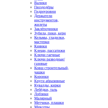
Валики
Гвоздодёры
Гидроуровни
Держатели
инструментов,
жилеты
Заклёпочники
Зубила, пики, керн
Кельмы, гладилки,
мастерки
Киянки
Клещи, пассатижи
Ключи гаечные
Ключи разводные/
газовые
Ковш строительный,
чашки
Коронки
Круги абразивные
Кувалды, кирки
Лебёдки, таль
Лобзики
Малярный
Метчики, плашки
Миксеры