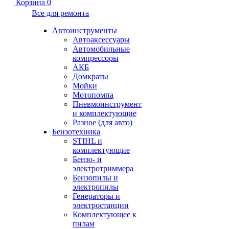
Корзина
0
Все для ремонта
Автоинструменты
Автоаксессуары
Автомобильные
компрессоры
АКБ
Домкраты
Мойки
Мотопомпа
Пневмоинструмент
и комплектующие
Разное (для авто)
Бензотехника
STIHL и
комплектующие
Бензо- и
электротриммера
Бензопилы и
электропилы
Генераторы и
электростанции
Комплектующее к
пилам