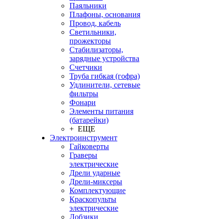
Паяльники
Плафоны, основания
Провод, кабель
Светильники,
прожекторы
Стабилизаторы,
зарядные устройства
Счетчики
Труба гибкая (гофра)
Удлинители, сетевые
фильтры
Фонари
Элементы питания
(батарейки)
+ ЕЩЕ
Электроинструмент
Гайковерты
Граверы
электрические
Дрели ударные
Дрели-миксеры
Комплектующие
Краскопульты
электрические
Лобзики