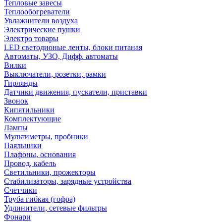
Тепловые завесы
Теплообогреватели
Увлажнители воздуха
Электрические пушки
Электро товары
LED светодионые ленты, блоки питаная
Автоматы, УЗО, Дифф. автоматы
Вилки
Выключатели, розетки, рамки
Гирлянды
Датчики движения, пускатели, приставки
Звонок
Кипятильники
Комплектующие
Лампы
Мультиметры, пробники
Паяльники
Плафоны, основания
Провод, кабель
Светильники, прожекторы
Стабилизаторы, зарядные устройства
Счетчики
Труба гибкая (гофра)
Удлинители, сетевые фильтры
Фонари