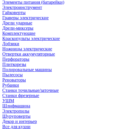
Элементы питания (батарейки)
Электроинструмент
Гайковерты
Граверы электрические
Дрели ударные
Дрели-миксеры
Комплектующие
Краскопульты электрические
Лобзики
Ножницы электрические
Отвертки аккумуляторные
Перфораторы
Плиткорезы
Полировальные машины
Пылесосы
Реноваторы
Рубанки
Станки точильные/заточные
Станки фрезерные
УШМ
Шлифмашина
Электропилы
Шуруповерты
Декор и интерьер
Все для кухни