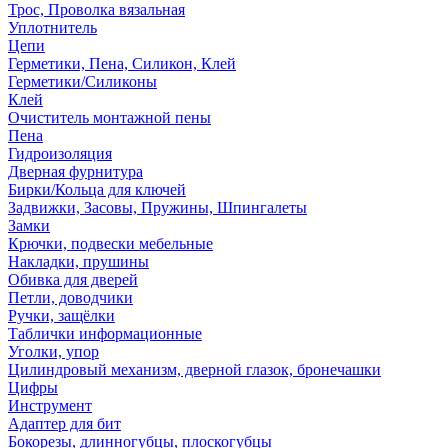
Трос, Проволка вязальная
Уплотнитель
Цепи
Герметики, Пена, Силикон, Клей
Герметики/Силиконы
Клей
Очиститель монтажной пены
Пена
Гидроизоляция
Дверная фурнитура
Бирки/Кольца для ключей
Задвижки, Засовы, Пружины, Шпингалеты
Замки
Крючки, подвески мебельные
Накладки, прушины
Обивка для дверей
Петли, доводчики
Ручки, защёлки
Таблички информационные
Уголки, упор
Цилиндровый механизм, дверной глазок, бронечашки
Цифры
Инструмент
Адаптер для бит
Бокорезы, длинногубцы, плоскогубцы