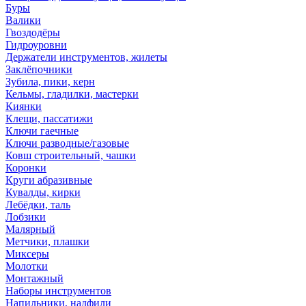
Буры
Валики
Гвоздодёры
Гидроуровни
Держатели инструментов, жилеты
Заклёпочники
Зубила, пики, керн
Кельмы, гладилки, мастерки
Киянки
Клещи, пассатижи
Ключи гаечные
Ключи разводные/газовые
Ковш строительный, чашки
Коронки
Круги абразивные
Кувалды, кирки
Лебёдки, таль
Лобзики
Малярный
Метчики, плашки
Миксеры
Молотки
Монтажный
Наборы инструментов
Напильники, надфили