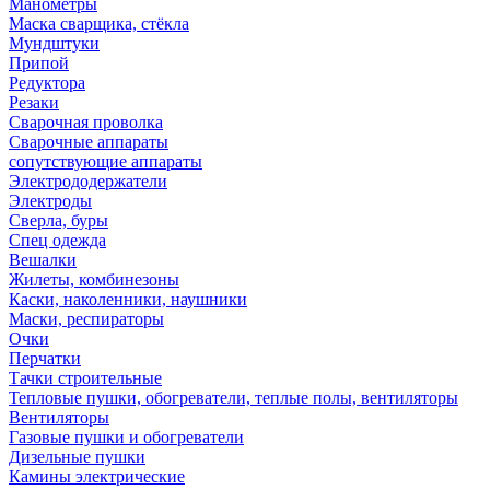
Манометры
Маска сварщика, стёкла
Мундштуки
Припой
Редуктора
Резаки
Сварочная проволка
Сварочные аппараты
сопутствующие аппараты
Электрододержатели
Электроды
Сверла, буры
Спец одежда
Вешалки
Жилеты, комбинезоны
Каски, наколенники, наушники
Маски, респираторы
Очки
Перчатки
Тачки строительные
Тепловые пушки, обогреватели, теплые полы, вентиляторы
Вентиляторы
Газовые пушки и обогреватели
Дизельные пушки
Камины электрические