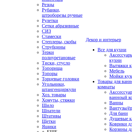
Резцы
Рубанки,
штроборезы ручные
Рулетки
Сетки абразивные
СИЗ
Стамески
Декор и интерьер
Степлеры, скобы
Струбцины
Все для кухни
Терки
Аксессуар
полиуретановые
кухни
Тиски, стусло
Вытяжки к
Топорища
Мебель
Топоры
Мойки кух
Торцевые головки
Товары для ванн
Угольники,
комнаты
штангенциркули
Акссессуа
Хоз. товары
ванноый к
Хомуты, стяжки
Ванны
Шило
Вантузы/ё
Шпатели
Для бани
Штативы
Душевые 
Щетки
Коврики д
Ящики
Корзины дл
+ ЕЩЕ