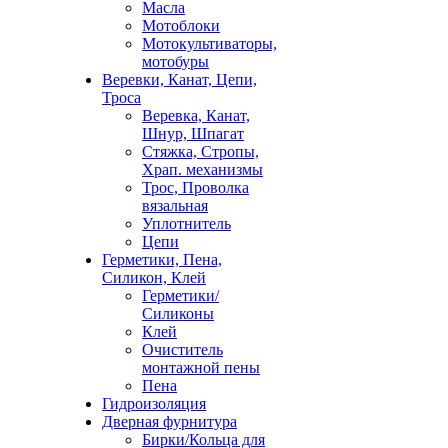
Масла
Мотоблоки
Мотокультиваторы,
мотобуры
Веревки, Канат, Цепи,
Троса
Веревка, Канат,
Шнур, Шпагат
Стяжка, Стропы,
Храп. механизмы
Трос, Проволка
вязальная
Уплотнитель
Цепи
Герметики, Пена,
Силикон, Клей
Герметики/
Силиконы
Клей
Очиститель
монтажной пены
Пена
Гидроизоляция
Дверная фурнитура
Бирки/Кольца для