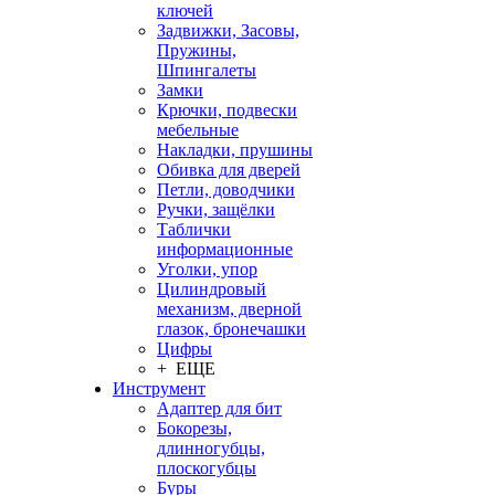
ключей
Задвижки, Засовы,
Пружины,
Шпингалеты
Замки
Крючки, подвески
мебельные
Накладки, прушины
Обивка для дверей
Петли, доводчики
Ручки, защёлки
Таблички
информационные
Уголки, упор
Цилиндровый
механизм, дверной
глазок, бронечашки
Цифры
+ ЕЩЕ
Инструмент
Адаптер для бит
Бокорезы,
длинногубцы,
плоскогубцы
Буры