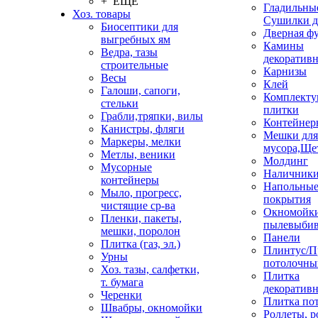
+ ЕЩЕ
Гладильные
Хоз. товары
Сушилки д
Биосептики для
Дверная ф
выгребных ям
Камины
Ведра, тазы
декоратив
строительные
Карнизы
Весы
Клей
Галоши, сапоги,
Комплекту
стельки
плитки
Грабли,тряпки, вилы
Контейнер
Канистры, фляги
Мешки для
Маркеры, мелки
мусора,Ще
Метлы, веники
Молдинг
Мусорные
Наличник
контейнеры
Напольны
Мыло, прогресс,
покрытия
чистящие ср-ва
Окномойки
Пленки, пакеты,
пылевыбив
мешки, поролон
Панели
Плитка (газ, эл.)
Плинтус/П
Урны
потолочны
Хоз. тазы, салфетки,
Плитка
т. бумага
декоративн
Черенки
Плитка по
Швабры, окномойки
Роллеты, 