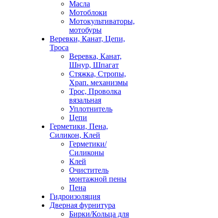
Масла
Мотоблоки
Мотокультиваторы,
мотобуры
Веревки, Канат, Цепи,
Троса
Веревка, Канат,
Шнур, Шпагат
Стяжка, Стропы,
Храп. механизмы
Трос, Проволка
вязальная
Уплотнитель
Цепи
Герметики, Пена,
Силикон, Клей
Герметики/
Силиконы
Клей
Очиститель
монтажной пены
Пена
Гидроизоляция
Дверная фурнитура
Бирки/Кольца для