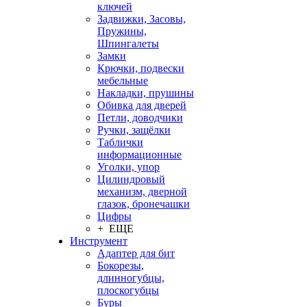
ключей
Задвижки, Засовы,
Пружины,
Шпингалеты
Замки
Крючки, подвески
мебельные
Накладки, прушины
Обивка для дверей
Петли, доводчики
Ручки, защёлки
Таблички
информационные
Уголки, упор
Цилиндровый
механизм, дверной
глазок, бронечашки
Цифры
+ ЕЩЕ
Инструмент
Адаптер для бит
Бокорезы,
длинногубцы,
плоскогубцы
Буры