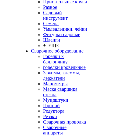
Приствольные круги
Разное
Садовый
инструмент
Семена
Умывальники, лейки
Фигурки садовые
Шланги
+ ЕЩЕ
Сварочное оборудование
Горелки к
баллончику
горелки кровельные
Зажимы, клеммы,
держатели
Манометры
Маска сварщика,
стёкла
Мундштуки
Припой
Редуктора
Резаки
Сварочная проволка
Сварочные
аппараты