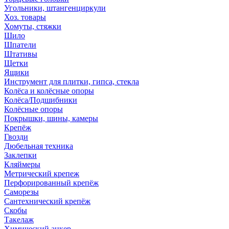
Угольники, штангенциркули
Хоз. товары
Хомуты, стяжки
Шило
Шпатели
Штативы
Щетки
Ящики
Инструмент для плитки, гипса, стекла
Колёса и колёсные опоры
Колёса/Подшибники
Колёсные опоры
Покрышки, шины, камеры
Крепёж
Гвозди
Дюбельная техника
Заклепки
Кляймеры
Метрический крепеж
Перфорированный крепёж
Саморезы
Сантехнический крепёж
Скобы
Такелаж
Химический анкер