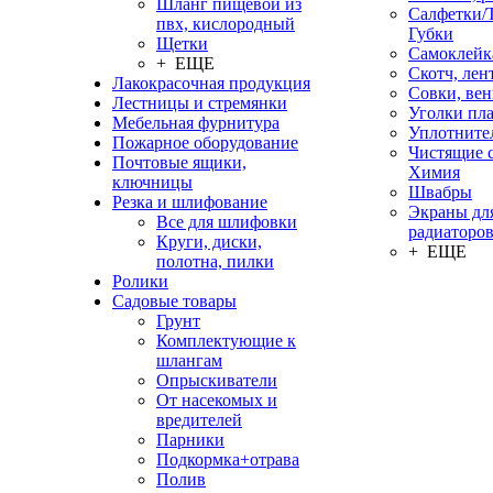
Шланг пищевой из
Салфетки/
пвх, кислородный
Губки
Щетки
Самоклейк
+ ЕЩЕ
Скотч, лен
Лакокрасочная продукция
Совки, ве
Лестницы и стремянки
Уголки пл
Мебельная фурнитура
Уплотните
Пожарное оборудование
Чистящие с
Почтовые ящики,
Химия
ключницы
Швабры
Резка и шлифование
Экраны дл
Все для шлифовки
радиаторо
Круги, диски,
+ ЕЩЕ
полотна, пилки
Ролики
Садовые товары
Грунт
Комплектующие к
шлангам
Опрыскиватели
От насекомых и
вредителей
Парники
Подкормка+отрава
Полив