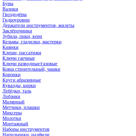
Буры
Валики
Гвоздодёры
Гидроуровни
Держатели инструментов, жилеты
Заклёпочники
Зубила, пики, керн
Кельмы, гладилки, мастерки
Киянки
Клещи, пассатижи
Ключи гаечные
Ключи разводные/газовые
Ковш строительный, чашки
Коронки
Круги абразивные
Кувалды, кирки
Лебёдки, таль
Лобзики
Малярный
Метчики, плашки
Миксеры
Молотки
Монтажный
Наборы инструментов
Напильники, надфили