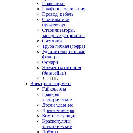
Паяльники
Плафоны, основания
Провод, кабель
Светильники,
прожекторы
Стабилизаторы,
зарядные устройства
Счетчики
Труба гибкая (гофра)
Удлинители, сетевые
фильтры
Фонари
Элементы питания
(батарейки)
+ ЕЩЕ
Электроинструмент
Гайковерты
Граверы
электрические
Дрели ударные
Дрели-миксеры
Комплектующие
Краскопульты
электрические
Лобзики