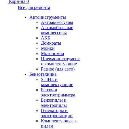
Корзина
0
Все для ремонта
Автоинструменты
Автоаксессуары
Автомобильные
компрессоры
АКБ
Домкраты
Мойки
Мотопомпа
Пневмоинструмент
и комплектующие
Разное (для авто)
Бензотехника
STIHL и
комплектующие
Бензо- и
электротриммера
Бензопилы и
электропилы
Генераторы и
электростанции
Комплектующее к
пилам