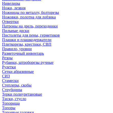
Нивелиры
Ножи, лезвия
Ножницы по металлу, болторезы
Ножовки, полотна для лобзика
Отвертки
Патроны на дрель, переходники
Пильные диски
Пистолеты для пены, герметиков
Плашки и плашкодержатели
Плиткорезы, крестики, СВП
Правило, уровни
Разметочный инвентарь
Резцы
Рубанки, штроборезы ручные
Рулетки
Сетки абразивные
СИЗ
Стамески
Степлеры, скобы
Струбцины
Терки полиуретановые
Тиски, стусло
Топорища
Топоры
Торцевые головки