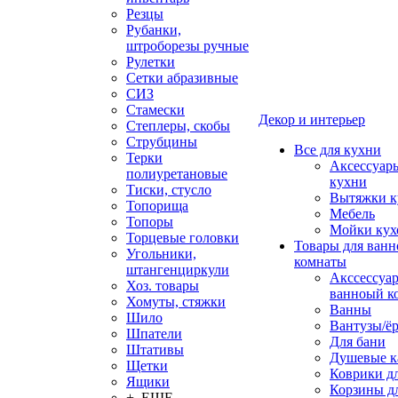
Резцы
Рубанки,
штроборезы ручные
Рулетки
Сетки абразивные
СИЗ
Стамески
Декор и интерьер
Степлеры, скобы
Струбцины
Все для кухни
Терки
Аксессуар
полиуретановые
кухни
Тиски, стусло
Вытяжки к
Топорища
Мебель
Топоры
Мойки кух
Торцевые головки
Товары для ванн
Угольники,
комнаты
штангенциркули
Акссессуа
Хоз. товары
ванноый к
Хомуты, стяжки
Ванны
Шило
Вантузы/ё
Шпатели
Для бани
Штативы
Душевые 
Щетки
Коврики д
Ящики
Корзины дл
+ ЕЩЕ