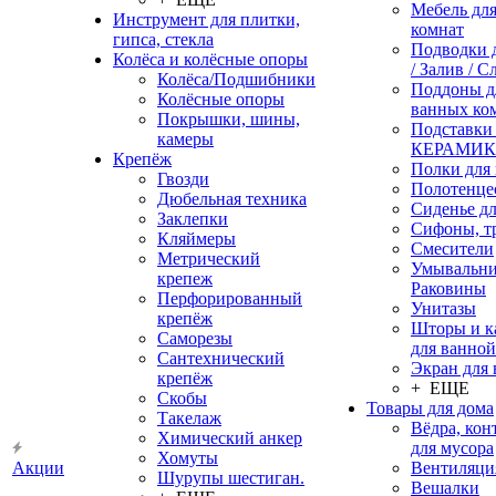
Мебель дл
Инструмент для плитки,
комнат
гипса, стекла
Подводки 
Колёса и колёсные опоры
/ Залив / С
Колёса/Подшибники
Поддоны д
Колёсные опоры
ванных ко
Покрышки, шины,
Подставки
камеры
КЕРАМИ
Крепёж
Полки для
Гвозди
Полотенце
Дюбельная техника
Сиденье дл
Заклепки
Сифоны, т
Кляймеры
Смесители
Метрический
Умывальни
крепеж
Раковины
Перфорированный
Унитазы
крепёж
Шторы и к
Саморезы
для ванной
Сантехнический
Экран для
крепёж
+ ЕЩЕ
Скобы
Товары для дома
Такелаж
Вёдра, ко
Химический анкер
для мусора
Хомуты
Акции
Вентиляци
Шурупы шестиган.
Вешалки