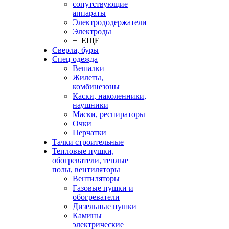
сопутствующие
аппараты
Электрододержатели
Электроды
+ ЕЩЕ
Сверла, буры
Спец одежда
Вешалки
Жилеты,
комбинезоны
Каски, наколенники,
наушники
Маски, респираторы
Очки
Перчатки
Тачки строительные
Тепловые пушки,
обогреватели, теплые
полы, вентиляторы
Вентиляторы
Газовые пушки и
обогреватели
Дизельные пушки
Камины
электрические