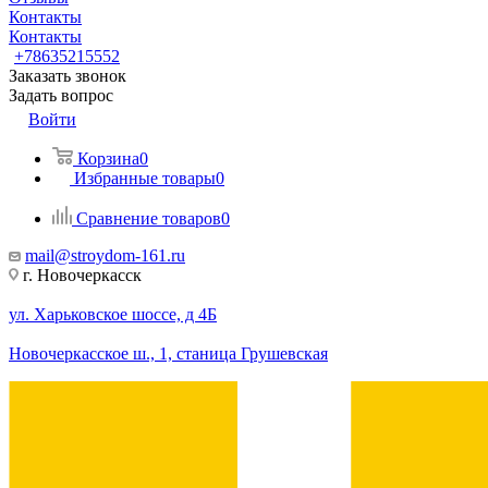
Контакты
Контакты
+78635215552
Заказать звонок
Задать вопрос
Войти
Корзина
0
Избранные товары
0
Сравнение товаров
0
mail@stroydom-161.ru
г. Новочеркасск
ул. Харьковское шоссе, д 4Б
Новочеркасское ш., 1, станица Грушевская