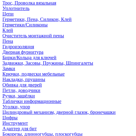
Трос, Проволка вязальная
Уплотнитель
Цепи
Герметики, Пена, Силикон, Клей
Герметики/Силиконы
Клей
Очиститель монтажной пены
Пена
Гидроизоляция
Дверная фурнитура
Бирки/Кольца для ключей
Задвижки, Засовы, Пружины, Шпингалеты
Замки
Крючки, подвески мебельные
Накладки, прушины
Обивка для дверей
Петли, доводчики
Ручки, защёлки
Таблички информационные
Уголки, упор
Цилиндровый механизм, дверной глазок, бронечашки
Цифры
Инструмент
Адаптер для бит
Бокорезы, длинногубцы, плоскогубцы