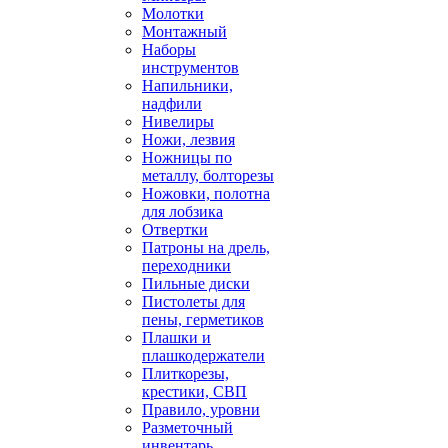
Молотки
Монтажный
Наборы
инструментов
Напильники,
надфили
Нивелиры
Ножи, лезвия
Ножницы по
металлу, болторезы
Ножовки, полотна
для лобзика
Отвертки
Патроны на дрель,
переходники
Пильные диски
Пистолеты для
пены, герметиков
Плашки и
плашкодержатели
Плиткорезы,
крестики, СВП
Правило, уровни
Разметочный
инвентарь