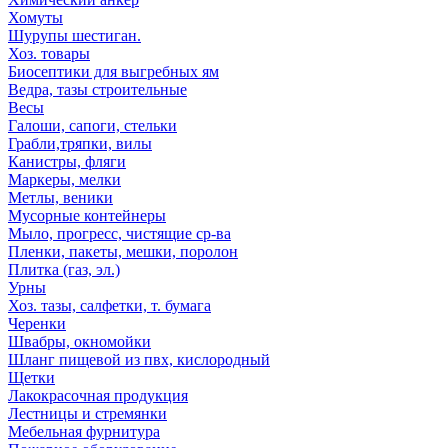
Хомуты
Шурупы шестиган.
Хоз. товары
Биосептики для выгребных ям
Ведра, тазы строительные
Весы
Галоши, сапоги, стельки
Грабли,тряпки, вилы
Канистры, фляги
Маркеры, мелки
Метлы, веники
Мусорные контейнеры
Мыло, прогресс, чистящие ср-ва
Пленки, пакеты, мешки, поролон
Плитка (газ, эл.)
Урны
Хоз. тазы, салфетки, т. бумага
Черенки
Швабры, окномойки
Шланг пищевой из пвх, кислородный
Щетки
Лакокрасочная продукция
Лестницы и стремянки
Мебельная фурнитура