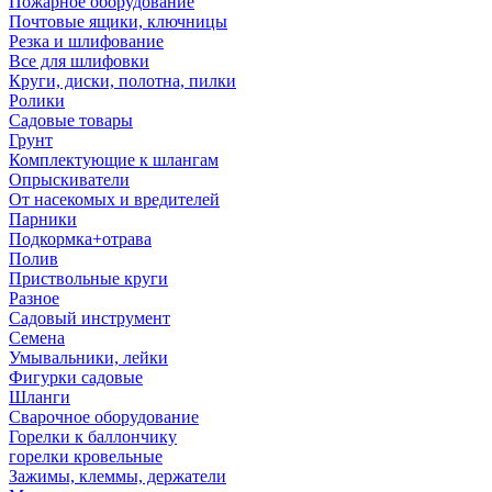
Пожарное оборудование
Почтовые ящики, ключницы
Резка и шлифование
Все для шлифовки
Круги, диски, полотна, пилки
Ролики
Садовые товары
Грунт
Комплектующие к шлангам
Опрыскиватели
От насекомых и вредителей
Парники
Подкормка+отрава
Полив
Приствольные круги
Разное
Садовый инструмент
Семена
Умывальники, лейки
Фигурки садовые
Шланги
Сварочное оборудование
Горелки к баллончику
горелки кровельные
Зажимы, клеммы, держатели