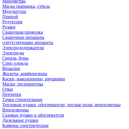
Манометры
Маска сварщика, стёкла
Мундштуки
Припой
Редуктора
Резаки
Сварочная проволка
Сварочные аппараты
сопутствующие аппараты
Электрододержатели
Электроды
Сверла, буры
Спец одежда
Вешалки
Жилеты, комбинезоны
Каски, наколенники, наушники
Маски, респираторы
Очки
Перчатки
Тачки строительные
Тепловые пушки, обогреватели, теплые полы, вентиляторы
Вентиляторы
Газовые пушки и обогреватели
Дизельные пушки
Камины электрические