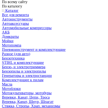
По всему сайту
По каталогу
Каталог
Все для ремонта
Автоинструменты
Автоаксессуары
Автомобильные компрессоры
АКБ
Домкраты
Мойки
Мотопомпа
Пневмоинструмент и комплектующие
Разное (для авто)
Бензотехника
STIHL и комплектующие
Бензо- и электротриммера
Бензопилы и электропилы
Генераторы и электростанции
Комплектующее к пилам
Масла
Мотоблоки
Мотокультиваторы, мотобуры
Веревки, Канат, Цепи, Троса
Веревка, Канат, Шнур, Шпагат
Стяжка, Стропы, Храп. механизмы