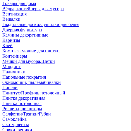
Товары для дома
Вёдра, контейнеры для мусора
Вентиляция
Вешалки
Гладильные доски/Сушилки для белья
Дверная фурнитура
Камины декоративные
Карнизы
Клей
Комплектующие для плитки
Контейнеры
Мешки для мусора,Щетки
Молдинг
Наличники
Напольные покрытия
Окномойки, пылевыбивалки
Панели
Плинтус/Профиль потолочный
Плитка декоративная
Плитка потолочная
Роллеты, ролшторы
Салфетки/Тряпки/Губки
Самоклейка
Скотч, ленты
Совки, веники