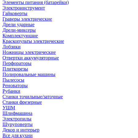
Элементы питания (батарейки)
Электроинструмент
Гайковерты
Граверы электрические
Дрели ударные
Дрели-миксеры
Комплектующие
Краскопульты электрические
Лобзики
Ножницы электрические
Отвертки аккумуляторные
Перфораторы
Плиткорезы
Полировальные машины
Пылесосы
Реноваторы
Рубанки
Станки точильные/заточные
Станки фрезерные
УШМ
Шлифмашина
Электропилы
Шуруповерты
Декор и интерьер
Все для кухни