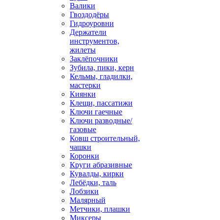
Валики
Гвоздодёры
Гидроуровни
Держатели
инструментов,
жилеты
Заклёпочники
Зубила, пики, керн
Кельмы, гладилки,
мастерки
Киянки
Клещи, пассатижи
Ключи гаечные
Ключи разводные/
газовые
Ковш строительный,
чашки
Коронки
Круги абразивные
Кувалды, кирки
Лебёдки, таль
Лобзики
Малярный
Метчики, плашки
Миксеры