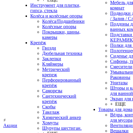
Мебель дл
Инструмент для плитки,
комнат
гипса, стекла
Подводки 
Колёса и колёсные опоры
/ Залив / С
Колёса/Подшибники
Поддоны д
Колёсные опоры
ванных ко
Покрышки, шины,
Подставки
камеры
КЕРАМИ
Крепёж
Полки для
Гвозди
Полотенце
Дюбельная техника
Сиденье дл
Заклепки
Сифоны, т
Кляймеры
Смесители
Метрический
Умывальни
крепеж
Раковины
Перфорированный
Унитазы
крепёж
Шторы и к
Саморезы
для ванной
Сантехнический
Экран для
крепёж
+ ЕЩЕ
Скобы
Товары для дома
Такелаж
Вёдра, ко
Химический анкер
для мусора
Хомуты
Акции
Вентиляци
Шурупы шестиган.
Вешалки