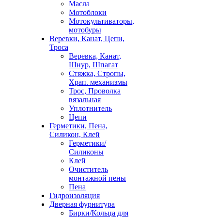
Масла
Мотоблоки
Мотокультиваторы,
мотобуры
Веревки, Канат, Цепи,
Троса
Веревка, Канат,
Шнур, Шпагат
Стяжка, Стропы,
Храп. механизмы
Трос, Проволка
вязальная
Уплотнитель
Цепи
Герметики, Пена,
Силикон, Клей
Герметики/
Силиконы
Клей
Очиститель
монтажной пены
Пена
Гидроизоляция
Дверная фурнитура
Бирки/Кольца для