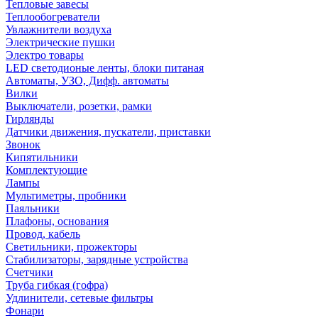
Тепловые завесы
Теплообогреватели
Увлажнители воздуха
Электрические пушки
Электро товары
LED светодионые ленты, блоки питаная
Автоматы, УЗО, Дифф. автоматы
Вилки
Выключатели, розетки, рамки
Гирлянды
Датчики движения, пускатели, приставки
Звонок
Кипятильники
Комплектующие
Лампы
Мультиметры, пробники
Паяльники
Плафоны, основания
Провод, кабель
Светильники, прожекторы
Стабилизаторы, зарядные устройства
Счетчики
Труба гибкая (гофра)
Удлинители, сетевые фильтры
Фонари