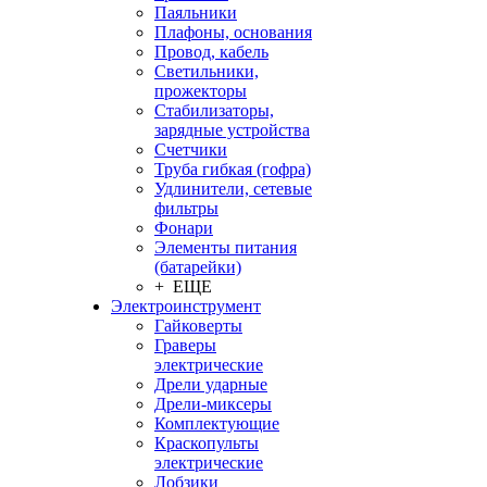
Паяльники
Плафоны, основания
Провод, кабель
Светильники,
прожекторы
Стабилизаторы,
зарядные устройства
Счетчики
Труба гибкая (гофра)
Удлинители, сетевые
фильтры
Фонари
Элементы питания
(батарейки)
+ ЕЩЕ
Электроинструмент
Гайковерты
Граверы
электрические
Дрели ударные
Дрели-миксеры
Комплектующие
Краскопульты
электрические
Лобзики