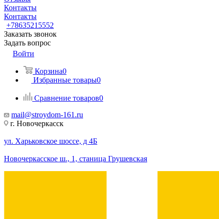
Контакты
Контакты
+78635215552
Заказать звонок
Задать вопрос
Войти
Корзина
0
Избранные товары
0
Сравнение товаров
0
mail@stroydom-161.ru
г. Новочеркасск
ул. Харьковское шоссе, д 4Б
Новочеркасское ш., 1, станица Грушевская