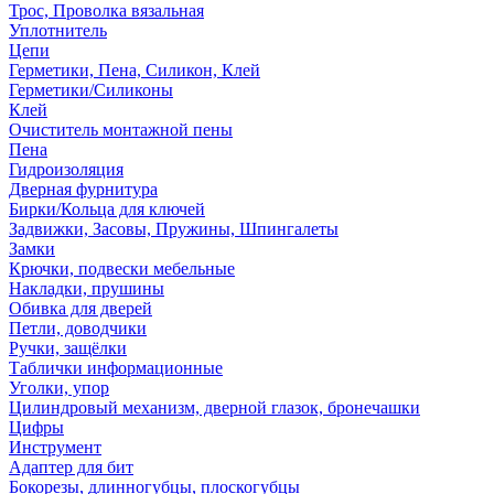
Трос, Проволка вязальная
Уплотнитель
Цепи
Герметики, Пена, Силикон, Клей
Герметики/Силиконы
Клей
Очиститель монтажной пены
Пена
Гидроизоляция
Дверная фурнитура
Бирки/Кольца для ключей
Задвижки, Засовы, Пружины, Шпингалеты
Замки
Крючки, подвески мебельные
Накладки, прушины
Обивка для дверей
Петли, доводчики
Ручки, защёлки
Таблички информационные
Уголки, упор
Цилиндровый механизм, дверной глазок, бронечашки
Цифры
Инструмент
Адаптер для бит
Бокорезы, длинногубцы, плоскогубцы