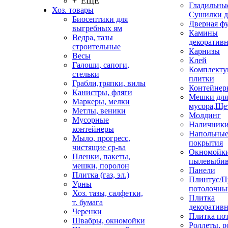
+ ЕЩЕ
Гладильные
Хоз. товары
Сушилки д
Биосептики для
Дверная ф
выгребных ям
Камины
Ведра, тазы
декоратив
строительные
Карнизы
Весы
Клей
Галоши, сапоги,
Комплекту
стельки
плитки
Грабли,тряпки, вилы
Контейнер
Канистры, фляги
Мешки для
Маркеры, мелки
мусора,Ще
Метлы, веники
Молдинг
Мусорные
Наличник
контейнеры
Напольны
Мыло, прогресс,
покрытия
чистящие ср-ва
Окномойки
Пленки, пакеты,
пылевыбив
мешки, поролон
Панели
Плитка (газ, эл.)
Плинтус/П
Урны
потолочны
Хоз. тазы, салфетки,
Плитка
т. бумага
декоративн
Черенки
Плитка по
Швабры, окномойки
Роллеты, 