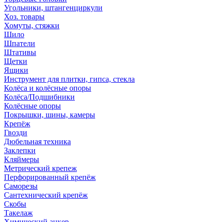
Угольники, штангенциркули
Хоз. товары
Хомуты, стяжки
Шило
Шпатели
Штативы
Щетки
Ящики
Инструмент для плитки, гипса, стекла
Колёса и колёсные опоры
Колёса/Подшибники
Колёсные опоры
Покрышки, шины, камеры
Крепёж
Гвозди
Дюбельная техника
Заклепки
Кляймеры
Метрический крепеж
Перфорированный крепёж
Саморезы
Сантехнический крепёж
Скобы
Такелаж
Химический анкер