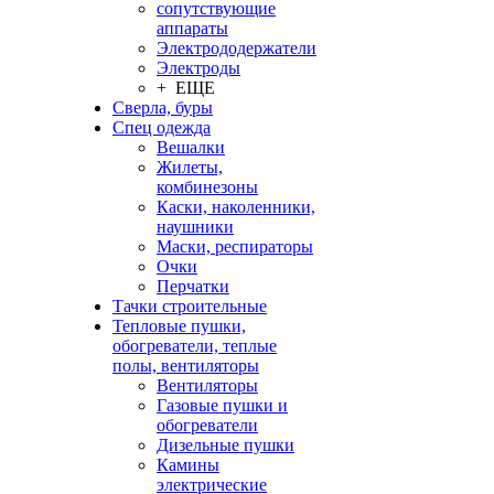
сопутствующие
аппараты
Электрододержатели
Электроды
+ ЕЩЕ
Сверла, буры
Спец одежда
Вешалки
Жилеты,
комбинезоны
Каски, наколенники,
наушники
Маски, респираторы
Очки
Перчатки
Тачки строительные
Тепловые пушки,
обогреватели, теплые
полы, вентиляторы
Вентиляторы
Газовые пушки и
обогреватели
Дизельные пушки
Камины
электрические