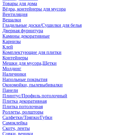
Товары для дома
Вёдра, контейнеры для мусора
Вентиляция
Вешалки
Гладильные доски/Сушилки для белья
Дверная фурнитура
Камины декоративные
Карнизы
Клей
Комплектующие для плитки
Контейнеры
Мешки для мусора,Щетки
Молдинг
Наличники
Напольные покрытия
Окномойки, пылевыбивалки
Панели
Плинтус/Профиль потолочный
Плитка декоративная
Плитка потолочная
Роллеты, ролшторы
Салфетки/Тряпки/Губки
Самоклейка
Скотч, ленты
Совки, веники