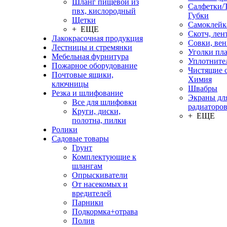
Шланг пищевой из
Салфетки/
пвх, кислородный
Губки
Щетки
Самоклейк
+ ЕЩЕ
Скотч, лен
Лакокрасочная продукция
Совки, ве
Лестницы и стремянки
Уголки пл
Мебельная фурнитура
Уплотните
Пожарное оборудование
Чистящие с
Почтовые ящики,
Химия
ключницы
Швабры
Резка и шлифование
Экраны дл
Все для шлифовки
радиаторо
Круги, диски,
+ ЕЩЕ
полотна, пилки
Ролики
Садовые товары
Грунт
Комплектующие к
шлангам
Опрыскиватели
От насекомых и
вредителей
Парники
Подкормка+отрава
Полив