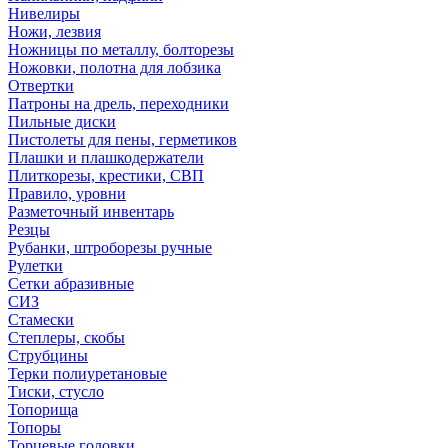
Нивелиры
Ножи, лезвия
Ножницы по металлу, болторезы
Ножовки, полотна для лобзика
Отвертки
Патроны на дрель, переходники
Пильные диски
Пистолеты для пены, герметиков
Плашки и плашкодержатели
Плиткорезы, крестики, СВП
Правило, уровни
Разметочный инвентарь
Резцы
Рубанки, штроборезы ручные
Рулетки
Сетки абразивные
СИЗ
Стамески
Степлеры, скобы
Струбцины
Терки полиуретановые
Тиски, стусло
Топорища
Топоры
Торцевые головки