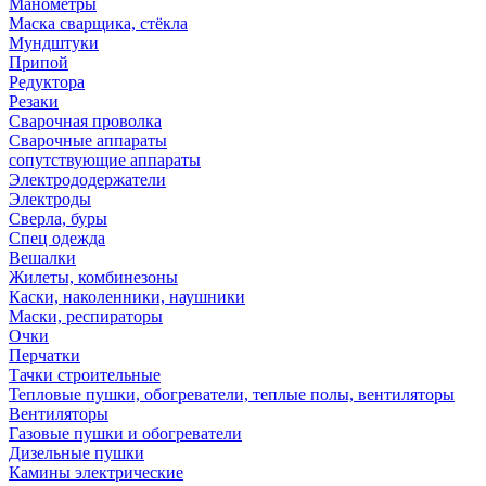
Манометры
Маска сварщика, стёкла
Мундштуки
Припой
Редуктора
Резаки
Сварочная проволка
Сварочные аппараты
сопутствующие аппараты
Электрододержатели
Электроды
Сверла, буры
Спец одежда
Вешалки
Жилеты, комбинезоны
Каски, наколенники, наушники
Маски, респираторы
Очки
Перчатки
Тачки строительные
Тепловые пушки, обогреватели, теплые полы, вентиляторы
Вентиляторы
Газовые пушки и обогреватели
Дизельные пушки
Камины электрические