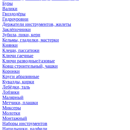
Буры
Валики
Гвоздодёры
Гидроуровни
Держатели инструментов, жилеты
Заклёпочники
Зубила, пики, керн
Кельмы, гладилки, мастерки
Киянки
Клещи, пассатижи
Ключи гаечные
Ключи разводные/газовые
Ковш строительный, чашки
Коронки
Круги абразивные
Кувалды, кирки
Лебёдки, таль
Лобзики
Малярный
Метчики, плашки
Миксеры
Молотки
Монтажный
Наборы инструментов
Напильники, надфили