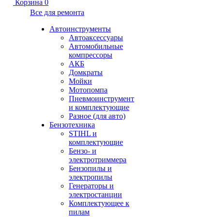
Корзина
0
Все для ремонта
Автоинструменты
Автоаксессуары
Автомобильные
компрессоры
АКБ
Домкраты
Мойки
Мотопомпа
Пневмоинструмент
и комплектующие
Разное (для авто)
Бензотехника
STIHL и
комплектующие
Бензо- и
электротриммера
Бензопилы и
электропилы
Генераторы и
электростанции
Комплектующее к
пилам