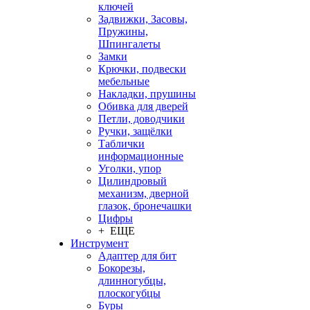
ключей
Задвижки, Засовы,
Пружины,
Шпингалеты
Замки
Крючки, подвески
мебельные
Накладки, прушины
Обивка для дверей
Петли, доводчики
Ручки, защёлки
Таблички
информационные
Уголки, упор
Цилиндровый
механизм, дверной
глазок, бронечашки
Цифры
+ ЕЩЕ
Инструмент
Адаптер для бит
Бокорезы,
длинногубцы,
плоскогубцы
Буры