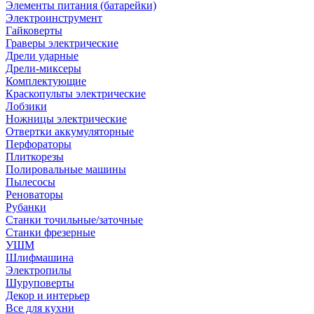
Элементы питания (батарейки)
Электроинструмент
Гайковерты
Граверы электрические
Дрели ударные
Дрели-миксеры
Комплектующие
Краскопульты электрические
Лобзики
Ножницы электрические
Отвертки аккумуляторные
Перфораторы
Плиткорезы
Полировальные машины
Пылесосы
Реноваторы
Рубанки
Станки точильные/заточные
Станки фрезерные
УШМ
Шлифмашина
Электропилы
Шуруповерты
Декор и интерьер
Все для кухни