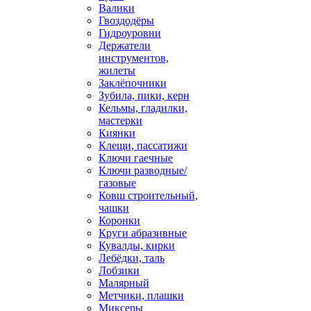
Валики
Гвоздодёры
Гидроуровни
Держатели
инструментов,
жилеты
Заклёпочники
Зубила, пики, керн
Кельмы, гладилки,
мастерки
Киянки
Клещи, пассатижи
Ключи гаечные
Ключи разводные/
газовые
Ковш строительный,
чашки
Коронки
Круги абразивные
Кувалды, кирки
Лебёдки, таль
Лобзики
Малярный
Метчики, плашки
Миксеры