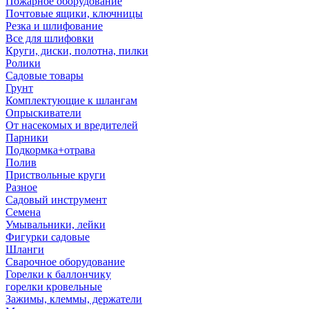
Пожарное оборудование
Почтовые ящики, ключницы
Резка и шлифование
Все для шлифовки
Круги, диски, полотна, пилки
Ролики
Садовые товары
Грунт
Комплектующие к шлангам
Опрыскиватели
От насекомых и вредителей
Парники
Подкормка+отрава
Полив
Приствольные круги
Разное
Садовый инструмент
Семена
Умывальники, лейки
Фигурки садовые
Шланги
Сварочное оборудование
Горелки к баллончику
горелки кровельные
Зажимы, клеммы, держатели