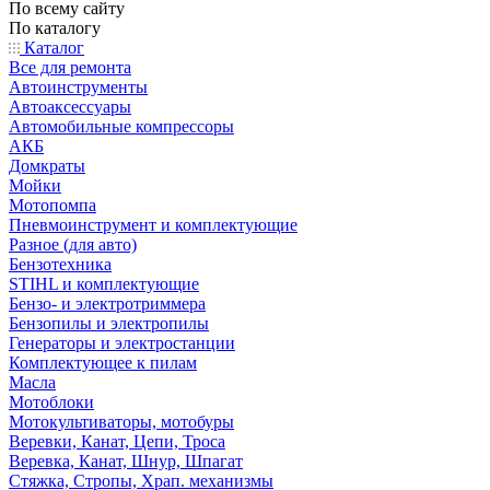
По всему сайту
По каталогу
Каталог
Все для ремонта
Автоинструменты
Автоаксессуары
Автомобильные компрессоры
АКБ
Домкраты
Мойки
Мотопомпа
Пневмоинструмент и комплектующие
Разное (для авто)
Бензотехника
STIHL и комплектующие
Бензо- и электротриммера
Бензопилы и электропилы
Генераторы и электростанции
Комплектующее к пилам
Масла
Мотоблоки
Мотокультиваторы, мотобуры
Веревки, Канат, Цепи, Троса
Веревка, Канат, Шнур, Шпагат
Стяжка, Стропы, Храп. механизмы