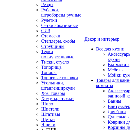
Резцы
Рубанки,
штроборезы ручные
Рулетки
Сетки абразивные
СИЗ
Стамески
Декор и интерьер
Степлеры, скобы
Струбцины
Все для кухни
Терки
Аксессуар
полиуретановые
кухни
Тиски, стусло
Вытяжки к
Топорища
Мебель
Топоры
Мойки кух
Торцевые головки
Товары для ванн
Угольники,
комнаты
штангенциркули
Акссессуа
Хоз. товары
ванноый к
Хомуты, стяжки
Ванны
Шило
Вантузы/ё
Шпатели
Для бани
Штативы
Душевые 
Щетки
Коврики д
Ящики
Корзины дл
+ ЕЩЕ