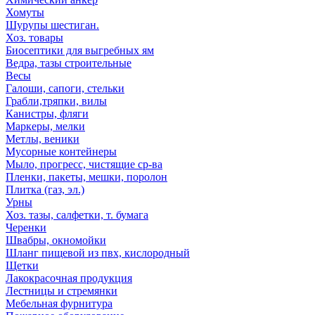
Хомуты
Шурупы шестиган.
Хоз. товары
Биосептики для выгребных ям
Ведра, тазы строительные
Весы
Галоши, сапоги, стельки
Грабли,тряпки, вилы
Канистры, фляги
Маркеры, мелки
Метлы, веники
Мусорные контейнеры
Мыло, прогресс, чистящие ср-ва
Пленки, пакеты, мешки, поролон
Плитка (газ, эл.)
Урны
Хоз. тазы, салфетки, т. бумага
Черенки
Швабры, окномойки
Шланг пищевой из пвх, кислородный
Щетки
Лакокрасочная продукция
Лестницы и стремянки
Мебельная фурнитура