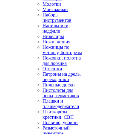
Молотки
Монтажный
Наборы
инструментов
Напильники,
надфили
Нивелиры
Ножи, лезвия
Ножницы по
металлу, болторезы
Ножовки, полотна
для лобзика
Отвертки
Патроны на дрель,
переходники
Пильные диски
Пистолеты для
пены, герметиков
Плашки и
плашкодержатели
Плиткорезы,
крестики, СВП
Правило, уровни
Разметочный
инвентарь