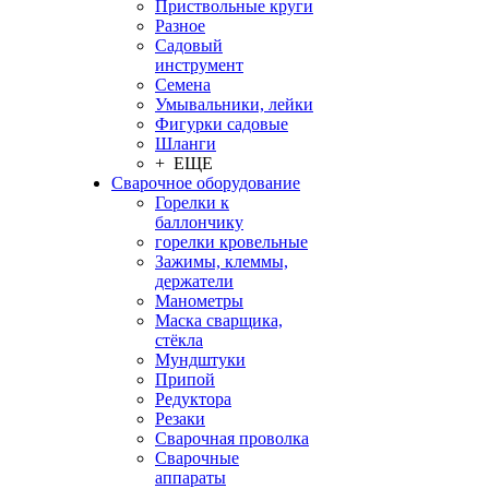
Приствольные круги
Разное
Садовый
инструмент
Семена
Умывальники, лейки
Фигурки садовые
Шланги
+ ЕЩЕ
Сварочное оборудование
Горелки к
баллончику
горелки кровельные
Зажимы, клеммы,
держатели
Манометры
Маска сварщика,
стёкла
Мундштуки
Припой
Редуктора
Резаки
Сварочная проволка
Сварочные
аппараты