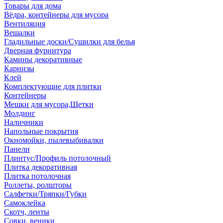
Товары для дома
Вёдра, контейнеры для мусора
Вентиляция
Вешалки
Гладильные доски/Сушилки для белья
Дверная фурнитура
Камины декоративные
Карнизы
Клей
Комплектующие для плитки
Контейнеры
Мешки для мусора,Щетки
Молдинг
Наличники
Напольные покрытия
Окномойки, пылевыбивалки
Панели
Плинтус/Профиль потолочный
Плитка декоративная
Плитка потолочная
Роллеты, ролшторы
Салфетки/Тряпки/Губки
Самоклейка
Скотч, ленты
Совки, веники