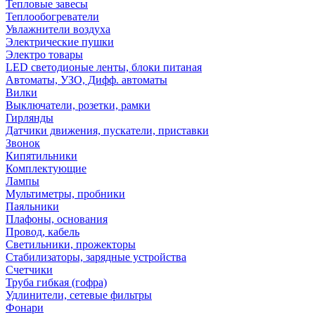
Тепловые завесы
Теплообогреватели
Увлажнители воздуха
Электрические пушки
Электро товары
LED светодионые ленты, блоки питаная
Автоматы, УЗО, Дифф. автоматы
Вилки
Выключатели, розетки, рамки
Гирлянды
Датчики движения, пускатели, приставки
Звонок
Кипятильники
Комплектующие
Лампы
Мультиметры, пробники
Паяльники
Плафоны, основания
Провод, кабель
Светильники, прожекторы
Стабилизаторы, зарядные устройства
Счетчики
Труба гибкая (гофра)
Удлинители, сетевые фильтры
Фонари