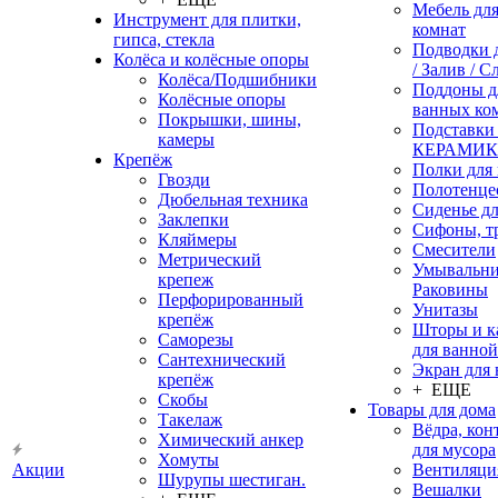
Мебель дл
Инструмент для плитки,
комнат
гипса, стекла
Подводки 
Колёса и колёсные опоры
/ Залив / С
Колёса/Подшибники
Поддоны д
Колёсные опоры
ванных ко
Покрышки, шины,
Подставки
камеры
КЕРАМИ
Крепёж
Полки для
Гвозди
Полотенце
Дюбельная техника
Сиденье дл
Заклепки
Сифоны, т
Кляймеры
Смесители
Метрический
Умывальни
крепеж
Раковины
Перфорированный
Унитазы
крепёж
Шторы и к
Саморезы
для ванной
Сантехнический
Экран для
крепёж
+ ЕЩЕ
Скобы
Товары для дома
Такелаж
Вёдра, ко
Химический анкер
для мусора
Хомуты
Акции
Вентиляци
Шурупы шестиган.
Вешалки