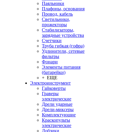
Паяльники
Плафоны, основания
Провод, кабель
Светильники,
прожекторы
Стабилизаторы,
зарядные устройства
Счетчики
Труба гибкая (гофра)
Удлинители, сетевые
фильтры
Фонари
Элементы питания
(батарейки)
+ ЕЩЕ
Электроинструмент
Гайковерты
Граверы
электрические
Дрели ударные
Дрели-миксеры
Комплектующие
Краскопульты
электрические
Лобзики