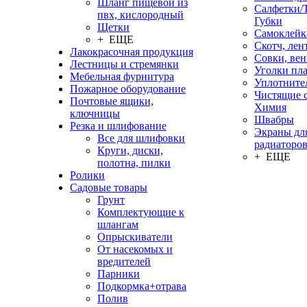
Шланг пищевой из
Салфетки/
пвх, кислородный
Губки
Щетки
Самоклейк
+ ЕЩЕ
Скотч, лен
Лакокрасочная продукция
Совки, ве
Лестницы и стремянки
Уголки пл
Мебельная фурнитура
Уплотните
Пожарное оборудование
Чистящие с
Почтовые ящики,
Химия
ключницы
Швабры
Резка и шлифование
Экраны дл
Все для шлифовки
радиаторо
Круги, диски,
+ ЕЩЕ
полотна, пилки
Ролики
Садовые товары
Грунт
Комплектующие к
шлангам
Опрыскиватели
От насекомых и
вредителей
Парники
Подкормка+отрава
Полив