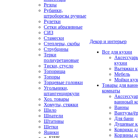
Резцы
Рубанки,
штроборезы ручные
Рулетки
Сетки абразивные
СИЗ
Стамески
Декор и интерьер
Степлеры, скобы
Струбцины
Все для кухни
Терки
Аксессуар
полиуретановые
кухни
Тиски, стусло
Вытяжки к
Топорища
Мебель
Топоры
Мойки кух
Торцевые головки
Товары для ванн
Угольники,
комнаты
штангенциркули
Акссессуа
Хоз. товары
ванноый к
Хомуты, стяжки
Ванны
Шило
Вантузы/ё
Шпатели
Для бани
Штативы
Душевые 
Щетки
Коврики д
Ящики
Корзины дл
+ ЕЩЕ