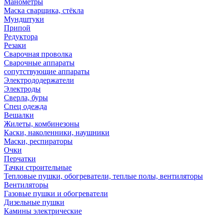
Манометры
Маска сварщика, стёкла
Мундштуки
Припой
Редуктора
Резаки
Сварочная проволка
Сварочные аппараты
сопутствующие аппараты
Электрододержатели
Электроды
Сверла, буры
Спец одежда
Вешалки
Жилеты, комбинезоны
Каски, наколенники, наушники
Маски, респираторы
Очки
Перчатки
Тачки строительные
Тепловые пушки, обогреватели, теплые полы, вентиляторы
Вентиляторы
Газовые пушки и обогреватели
Дизельные пушки
Камины электрические