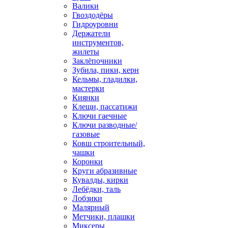
Валики
Гвоздодёры
Гидроуровни
Держатели
инструментов,
жилеты
Заклёпочники
Зубила, пики, керн
Кельмы, гладилки,
мастерки
Киянки
Клещи, пассатижи
Ключи гаечные
Ключи разводные/
газовые
Ковш строительный,
чашки
Коронки
Круги абразивные
Кувалды, кирки
Лебёдки, таль
Лобзики
Малярный
Метчики, плашки
Миксеры