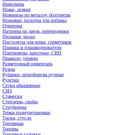
Нивелиры
Ножи, лезвия
Ножницы по металлу, болторезы
Ножовки, полотна для лобзика
Отвертки
Патроны на дрель, переходники
Пильные диски
Пистолеты для пены, герметиков
Плашки и плашкодержатели
Плиткорезы, крестики, СВП
Правило, уровни
Разметочный инвентарь
Резцы
Рубанки, штроборезы ручные
Рулетки
Сетки абразивные
СИЗ
Стамески
Степлеры, скобы
Струбцины
Терки полиуретановые
Тиски, стусло
Топорища
Топоры
Торцевые головки