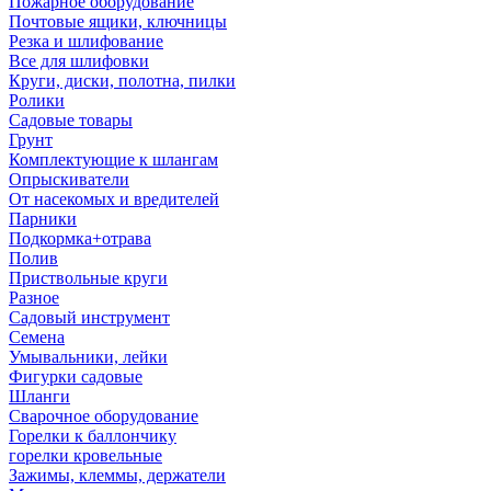
Пожарное оборудование
Почтовые ящики, ключницы
Резка и шлифование
Все для шлифовки
Круги, диски, полотна, пилки
Ролики
Садовые товары
Грунт
Комплектующие к шлангам
Опрыскиватели
От насекомых и вредителей
Парники
Подкормка+отрава
Полив
Приствольные круги
Разное
Садовый инструмент
Семена
Умывальники, лейки
Фигурки садовые
Шланги
Сварочное оборудование
Горелки к баллончику
горелки кровельные
Зажимы, клеммы, держатели