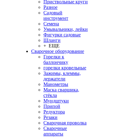
Приствольные круги
Разное
Садовый
инструмент
Семена
Умывальники, лейки
Фигурки садовые
Шланги
+ ЕЩЕ
Сварочное оборудование
Горелки к
баллончику
горелки кровельные
Зажимы, клеммы,
держатели
Манометры
Маска сварщика,
стёкла
Мундштуки
Припой
Редуктора
Резаки
Сварочная проволка
Сварочные
аппараты