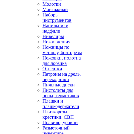
Молотки
Монтажный
Наборы
инструментов
Напильники,
надфили
Нивелиры
Ножи, лезвия
Ножницы по
металлу, болторезы
Ножовки, полотна
для лобзика
Отвертки
Патроны на дрель,
переходники
Пильные диски
Пистолеты для
пены, герметиков
Плашки и
плашкодержатели
Плиткорезы,
крестики, СВП
Правило, уровни
Разметочный
инвентарь