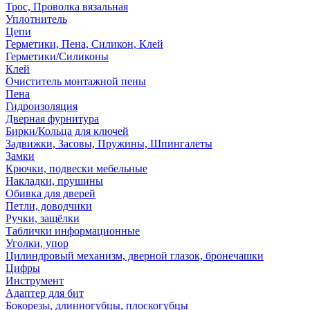
Трос, Проволка вязальная
Уплотнитель
Цепи
Герметики, Пена, Силикон, Клей
Герметики/Силиконы
Клей
Очиститель монтажной пены
Пена
Гидроизоляция
Дверная фурнитура
Бирки/Кольца для ключей
Задвижки, Засовы, Пружины, Шпингалеты
Замки
Крючки, подвески мебельные
Накладки, прушины
Обивка для дверей
Петли, доводчики
Ручки, защёлки
Таблички информационные
Уголки, упор
Цилиндровый механизм, дверной глазок, бронечашки
Цифры
Инструмент
Адаптер для бит
Бокорезы, длинногубцы, плоскогубцы