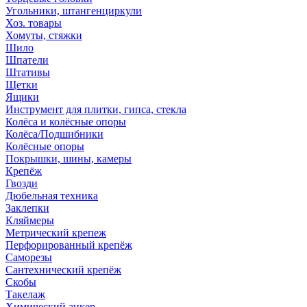
Угольники, штангенциркули
Хоз. товары
Хомуты, стяжки
Шило
Шпатели
Штативы
Щетки
Ящики
Инструмент для плитки, гипса, стекла
Колёса и колёсные опоры
Колёса/Подшибники
Колёсные опоры
Покрышки, шины, камеры
Крепёж
Гвозди
Дюбельная техника
Заклепки
Кляймеры
Метрический крепеж
Перфорированный крепёж
Саморезы
Сантехнический крепёж
Скобы
Такелаж
Химический анкер