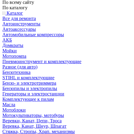
По всему сайту
По каталогу
Каталог
Все для ремонта
Автоинструменты
Автоаксессуары
Автомобильные компрессоры
АКБ
Домкраты
Мойки
Мотопомпа
Пневмоинструмент и комплектующие
Разное (для авто)
Бензотехника
STIHL и комплектующие
Бензо- и электротриммера
Бензопилы и электропилы
Генераторы и электростанции
Комплектующее к пилам
Масла
Мотоблоки
Мотокультиваторы, мотобуры
Веревки, Канат, Цепи, Троса
Веревка, Канат, Шнур, Шпагат
Стяжка, Стропы, Храп. механизмы