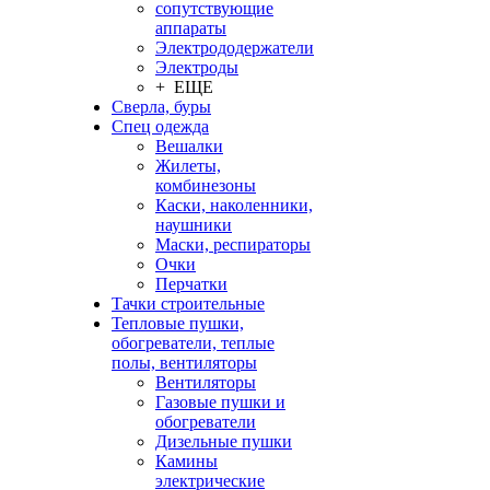
сопутствующие
аппараты
Электрододержатели
Электроды
+ ЕЩЕ
Сверла, буры
Спец одежда
Вешалки
Жилеты,
комбинезоны
Каски, наколенники,
наушники
Маски, респираторы
Очки
Перчатки
Тачки строительные
Тепловые пушки,
обогреватели, теплые
полы, вентиляторы
Вентиляторы
Газовые пушки и
обогреватели
Дизельные пушки
Камины
электрические