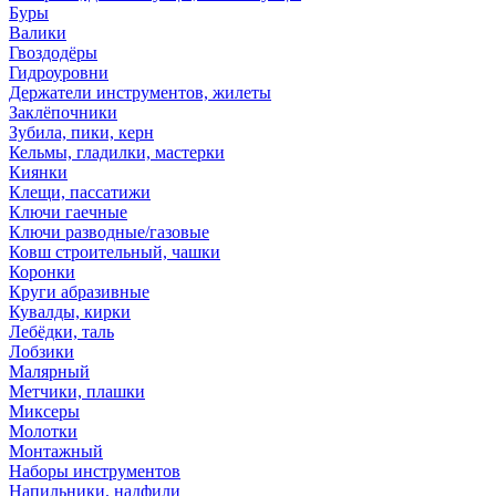
Буры
Валики
Гвоздодёры
Гидроуровни
Держатели инструментов, жилеты
Заклёпочники
Зубила, пики, керн
Кельмы, гладилки, мастерки
Киянки
Клещи, пассатижи
Ключи гаечные
Ключи разводные/газовые
Ковш строительный, чашки
Коронки
Круги абразивные
Кувалды, кирки
Лебёдки, таль
Лобзики
Малярный
Метчики, плашки
Миксеры
Молотки
Монтажный
Наборы инструментов
Напильники, надфили