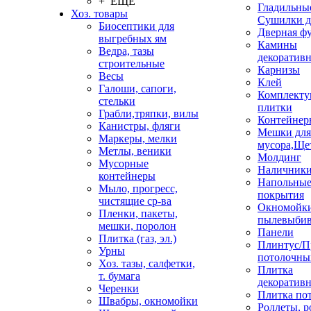
+ ЕЩЕ
Гладильные
Хоз. товары
Сушилки д
Биосептики для
Дверная ф
выгребных ям
Камины
Ведра, тазы
декоратив
строительные
Карнизы
Весы
Клей
Галоши, сапоги,
Комплекту
стельки
плитки
Грабли,тряпки, вилы
Контейнер
Канистры, фляги
Мешки для
Маркеры, мелки
мусора,Ще
Метлы, веники
Молдинг
Мусорные
Наличник
контейнеры
Напольны
Мыло, прогресс,
покрытия
чистящие ср-ва
Окномойки
Пленки, пакеты,
пылевыбив
мешки, поролон
Панели
Плитка (газ, эл.)
Плинтус/П
Урны
потолочны
Хоз. тазы, салфетки,
Плитка
т. бумага
декоративн
Черенки
Плитка по
Швабры, окномойки
Роллеты, 