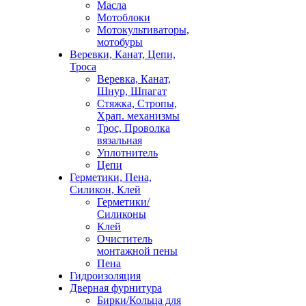
Масла
Мотоблоки
Мотокультиваторы,
мотобуры
Веревки, Канат, Цепи,
Троса
Веревка, Канат,
Шнур, Шпагат
Стяжка, Стропы,
Храп. механизмы
Трос, Проволка
вязальная
Уплотнитель
Цепи
Герметики, Пена,
Силикон, Клей
Герметики/
Силиконы
Клей
Очиститель
монтажной пены
Пена
Гидроизоляция
Дверная фурнитура
Бирки/Кольца для