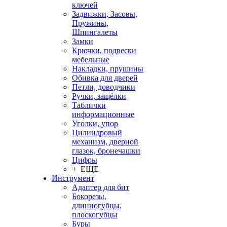
ключей
Задвижки, Засовы,
Пружины,
Шпингалеты
Замки
Крючки, подвески
мебельные
Накладки, прушины
Обивка для дверей
Петли, доводчики
Ручки, защёлки
Таблички
информационные
Уголки, упор
Цилиндровый
механизм, дверной
глазок, бронечашки
Цифры
+ ЕЩЕ
Инструмент
Адаптер для бит
Бокорезы,
длинногубцы,
плоскогубцы
Буры