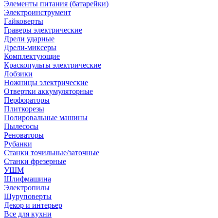
Элементы питания (батарейки)
Электроинструмент
Гайковерты
Граверы электрические
Дрели ударные
Дрели-миксеры
Комплектующие
Краскопульты электрические
Лобзики
Ножницы электрические
Отвертки аккумуляторные
Перфораторы
Плиткорезы
Полировальные машины
Пылесосы
Реноваторы
Рубанки
Станки точильные/заточные
Станки фрезерные
УШМ
Шлифмашина
Электропилы
Шуруповерты
Декор и интерьер
Все для кухни