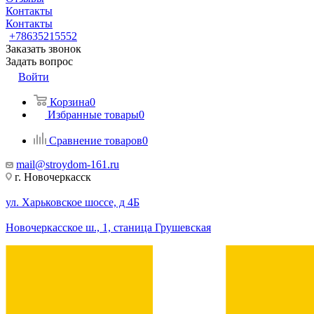
Контакты
Контакты
+78635215552
Заказать звонок
Задать вопрос
Войти
Корзина
0
Избранные товары
0
Сравнение товаров
0
mail@stroydom-161.ru
г. Новочеркасск
ул. Харьковское шоссе, д 4Б
Новочеркасское ш., 1, станица Грушевская