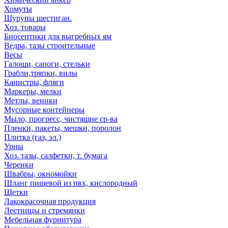
Хомуты
Шурупы шестиган.
Хоз. товары
Биосептики для выгребных ям
Ведра, тазы строительные
Весы
Галоши, сапоги, стельки
Грабли,тряпки, вилы
Канистры, фляги
Маркеры, мелки
Метлы, веники
Мусорные контейнеры
Мыло, прогресс, чистящие ср-ва
Пленки, пакеты, мешки, поролон
Плитка (газ, эл.)
Урны
Хоз. тазы, салфетки, т. бумага
Черенки
Швабры, окномойки
Шланг пищевой из пвх, кислородный
Щетки
Лакокрасочная продукция
Лестницы и стремянки
Мебельная фурнитура