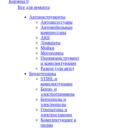
Корзина
0
Все для ремонта
Автоинструменты
Автоаксессуары
Автомобильные
компрессоры
АКБ
Домкраты
Мойки
Мотопомпа
Пневмоинструмент
и комплектующие
Разное (для авто)
Бензотехника
STIHL и
комплектующие
Бензо- и
электротриммера
Бензопилы и
электропилы
Генераторы и
электростанции
Комплектующее к
пилам