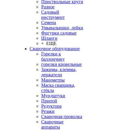
Приствольные круги
Разное
Садовый
инструмент
Семена
Умывальники, лейки
Фигурки садовые
Шланги
+ ЕЩЕ
Сварочное оборудование
Горелки к
баллончику
горелки кровельные
Зажимы, клеммы,
держатели
Манометры
Маска сварщика,
стёкла
Мундштуки
Припой
Редуктора
Резаки
Сварочная проволка
Сварочные
аппараты