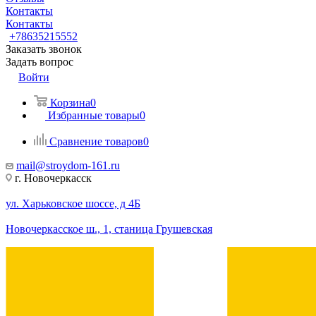
Контакты
Контакты
+78635215552
Заказать звонок
Задать вопрос
Войти
Корзина
0
Избранные товары
0
Сравнение товаров
0
mail@stroydom-161.ru
г. Новочеркасск
ул. Харьковское шоссе, д 4Б
Новочеркасское ш., 1, станица Грушевская