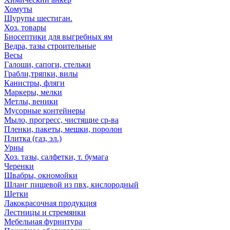
Хомуты
Шурупы шестиган.
Хоз. товары
Биосептики для выгребных ям
Ведра, тазы строительные
Весы
Галоши, сапоги, стельки
Грабли,тряпки, вилы
Канистры, фляги
Маркеры, мелки
Метлы, веники
Мусорные контейнеры
Мыло, прогресс, чистящие ср-ва
Пленки, пакеты, мешки, поролон
Плитка (газ, эл.)
Урны
Хоз. тазы, салфетки, т. бумага
Черенки
Швабры, окномойки
Шланг пищевой из пвх, кислородный
Щетки
Лакокрасочная продукция
Лестницы и стремянки
Мебельная фурнитура