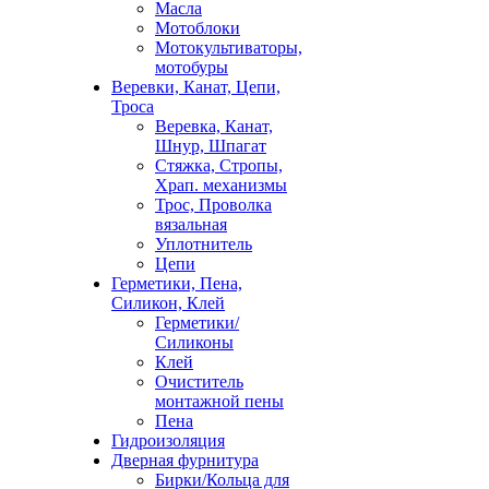
Масла
Мотоблоки
Мотокультиваторы,
мотобуры
Веревки, Канат, Цепи,
Троса
Веревка, Канат,
Шнур, Шпагат
Стяжка, Стропы,
Храп. механизмы
Трос, Проволка
вязальная
Уплотнитель
Цепи
Герметики, Пена,
Силикон, Клей
Герметики/
Силиконы
Клей
Очиститель
монтажной пены
Пена
Гидроизоляция
Дверная фурнитура
Бирки/Кольца для