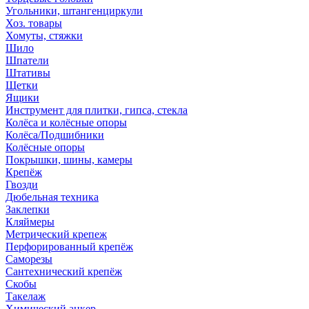
Угольники, штангенциркули
Хоз. товары
Хомуты, стяжки
Шило
Шпатели
Штативы
Щетки
Ящики
Инструмент для плитки, гипса, стекла
Колёса и колёсные опоры
Колёса/Подшибники
Колёсные опоры
Покрышки, шины, камеры
Крепёж
Гвозди
Дюбельная техника
Заклепки
Кляймеры
Метрический крепеж
Перфорированный крепёж
Саморезы
Сантехнический крепёж
Скобы
Такелаж
Химический анкер