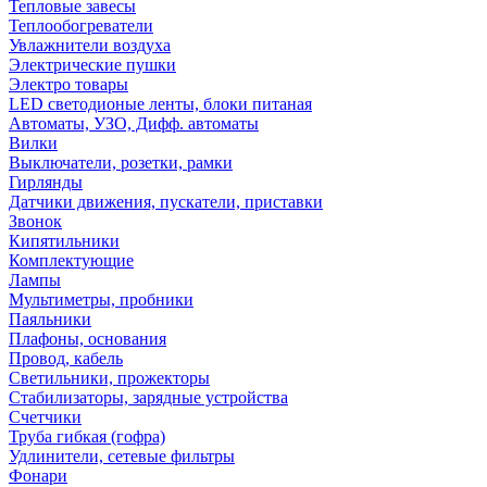
Тепловые завесы
Теплообогреватели
Увлажнители воздуха
Электрические пушки
Электро товары
LED светодионые ленты, блоки питаная
Автоматы, УЗО, Дифф. автоматы
Вилки
Выключатели, розетки, рамки
Гирлянды
Датчики движения, пускатели, приставки
Звонок
Кипятильники
Комплектующие
Лампы
Мультиметры, пробники
Паяльники
Плафоны, основания
Провод, кабель
Светильники, прожекторы
Стабилизаторы, зарядные устройства
Счетчики
Труба гибкая (гофра)
Удлинители, сетевые фильтры
Фонари