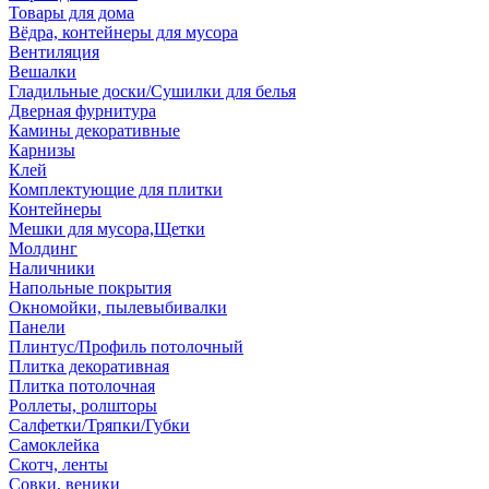
Товары для дома
Вёдра, контейнеры для мусора
Вентиляция
Вешалки
Гладильные доски/Сушилки для белья
Дверная фурнитура
Камины декоративные
Карнизы
Клей
Комплектующие для плитки
Контейнеры
Мешки для мусора,Щетки
Молдинг
Наличники
Напольные покрытия
Окномойки, пылевыбивалки
Панели
Плинтус/Профиль потолочный
Плитка декоративная
Плитка потолочная
Роллеты, ролшторы
Салфетки/Тряпки/Губки
Самоклейка
Скотч, ленты
Совки, веники