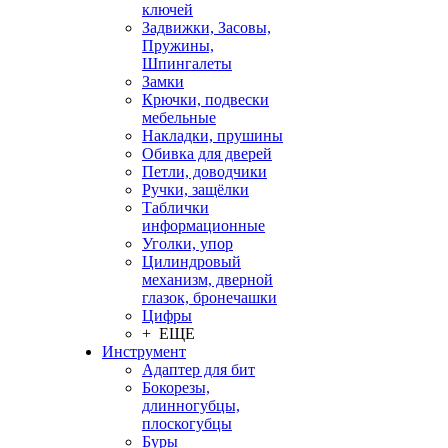
ключей
Задвижки, Засовы,
Пружины,
Шпингалеты
Замки
Крючки, подвески
мебельные
Накладки, прушины
Обивка для дверей
Петли, доводчики
Ручки, защёлки
Таблички
информационные
Уголки, упор
Цилиндровый
механизм, дверной
глазок, бронечашки
Цифры
+ ЕЩЕ
Инструмент
Адаптер для бит
Бокорезы,
длинногубцы,
плоскогубцы
Буры