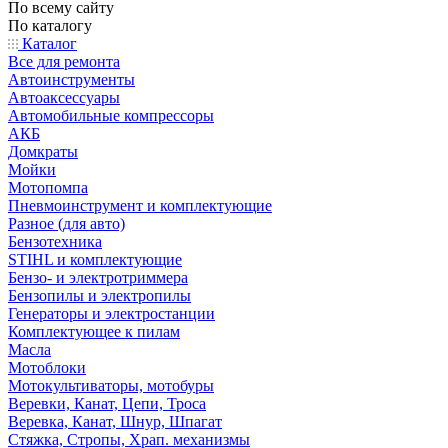
По всему сайту
По каталогу
Каталог
Все для ремонта
Автоинструменты
Автоаксессуары
Автомобильные компрессоры
АКБ
Домкраты
Мойки
Мотопомпа
Пневмоинструмент и комплектующие
Разное (для авто)
Бензотехника
STIHL и комплектующие
Бензо- и электротриммера
Бензопилы и электропилы
Генераторы и электростанции
Комплектующее к пилам
Масла
Мотоблоки
Мотокультиваторы, мотобуры
Веревки, Канат, Цепи, Троса
Веревка, Канат, Шнур, Шпагат
Стяжка, Стропы, Храп. механизмы