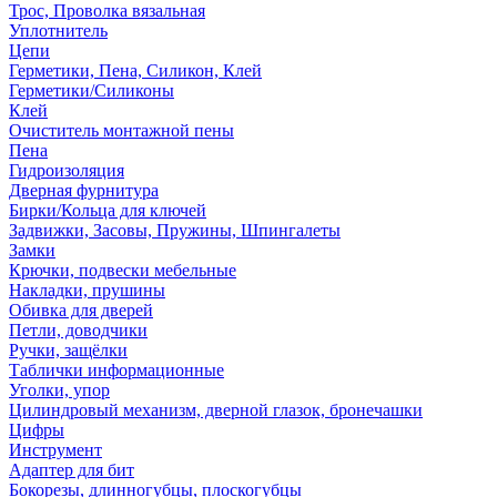
Трос, Проволка вязальная
Уплотнитель
Цепи
Герметики, Пена, Силикон, Клей
Герметики/Силиконы
Клей
Очиститель монтажной пены
Пена
Гидроизоляция
Дверная фурнитура
Бирки/Кольца для ключей
Задвижки, Засовы, Пружины, Шпингалеты
Замки
Крючки, подвески мебельные
Накладки, прушины
Обивка для дверей
Петли, доводчики
Ручки, защёлки
Таблички информационные
Уголки, упор
Цилиндровый механизм, дверной глазок, бронечашки
Цифры
Инструмент
Адаптер для бит
Бокорезы, длинногубцы, плоскогубцы