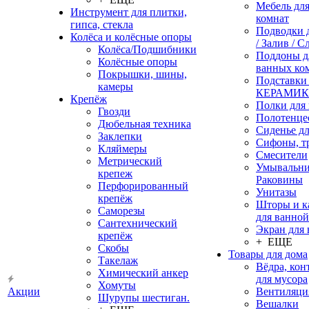
Мебель дл
Инструмент для плитки,
комнат
гипса, стекла
Подводки 
Колёса и колёсные опоры
/ Залив / С
Колёса/Подшибники
Поддоны д
Колёсные опоры
ванных ко
Покрышки, шины,
Подставки
камеры
КЕРАМИ
Крепёж
Полки для
Гвозди
Полотенце
Дюбельная техника
Сиденье дл
Заклепки
Сифоны, т
Кляймеры
Смесители
Метрический
Умывальни
крепеж
Раковины
Перфорированный
Унитазы
крепёж
Шторы и к
Саморезы
для ванной
Сантехнический
Экран для
крепёж
+ ЕЩЕ
Скобы
Товары для дома
Такелаж
Вёдра, ко
Химический анкер
для мусора
Хомуты
Акции
Вентиляци
Шурупы шестиган.
Вешалки