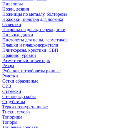
Нивелиры
Ножи, лезвия
Ножницы по металлу, болторезы
Ножовки, полотна для лобзика
Отвертки
Патроны на дрель, переходники
Пильные диски
Пистолеты для пены, герметиков
Плашки и плашкодержатели
Плиткорезы, крестики, СВП
Правило, уровни
Разметочный инвентарь
Резцы
Рубанки, штроборезы ручные
Рулетки
Сетки абразивные
СИЗ
Стамески
Степлеры, скобы
Струбцины
Терки полиуретановые
Тиски, стусло
Топорища
Топоры
Торцевые головки