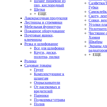
Шланг пищевой из
Салфетки/
пвх, кислородный
Губки
Щетки
Самоклейк
+ ЕЩЕ
Скотч, лен
Лакокрасочная продукция
Совки, ве
Лестницы и стремянки
Уголки пл
Мебельная фурнитура
Уплотните
Пожарное оборудование
Чистящие с
Почтовые ящики,
Химия
ключницы
Швабры
Резка и шлифование
Экраны дл
Все для шлифовки
радиаторо
Круги, диски,
+ ЕЩЕ
полотна, пилки
Ролики
Садовые товары
Грунт
Комплектующие к
шлангам
Опрыскиватели
От насекомых и
вредителей
Парники
Подкормка+отрава
Полив