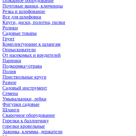
Пожарное оборудование
Почтовые ящики, ключницы
Резка и шлифование
Все для шлифовки
Круги, диски, полотна, пилки
Ролики
Садовые товары
Грунт
Комплектующие к шлангам
Опрыскиватели
От насекомых и вредителей
Парники
Подкормка+отрава
Полив
Приствольные круги
Разное
Садовый инструмент
Семена
Умывальники, лейки
Фигурки садовые
Шланги
Сварочное оборудование
Горелки к баллончику
горелки кровельные
Зажимы, клеммы, держатели