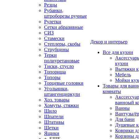
Резцы
Рубанки,
штроборезы ручные
Рулетки
Сетки абразивные
СИЗ
Стамески
Декор и интерьер
Степлеры, скобы
Струбцины
Все для кухни
Терки
Аксессуар
полиуретановые
кухни
Тиски, стусло
Вытяжки к
Топорища
Мебель
Топоры
Мойки кух
Торцевые головки
Товары для ванн
Угольники,
комнаты
штангенциркули
Акссессуа
Хоз. товары
ванноый к
Хомуты, стяжки
Ванны
Шило
Вантузы/ё
Шпатели
Для бани
Штативы
Душевые 
Щетки
Коврики д
Ящики
Корзины дл
+ ЕЩЕ