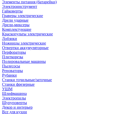
Элементы питания (батарейки)
Электроинструмент
Гайковерты
Граверы электрические
Дрели ударные
Дрели-миксеры
Комплектующие
Краскопульты электрические
Лобзики
Ножницы электрические
Отвертки аккумуляторные
Перфораторы
Плиткорезы
Полировальные машины
Пылесосы
Реноваторы
Рубанки
Станки точильные/заточные
Станки фрезерные
УШМ
Шлифмашина
Электропилы
Шуруповерты
Декор и интерьер
Все для кухни