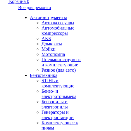
Корзина
0
Все для ремонта
Автоинструменты
Автоаксессуары
Автомобильные
компрессоры
АКБ
Домкраты
Мойки
Мотопомпа
Пневмоинструмент
и комплектующие
Разное (для авто)
Бензотехника
STIHL и
комплектующие
Бензо- и
электротриммера
Бензопилы и
электропилы
Генераторы и
электростанции
Комплектующее к
пилам