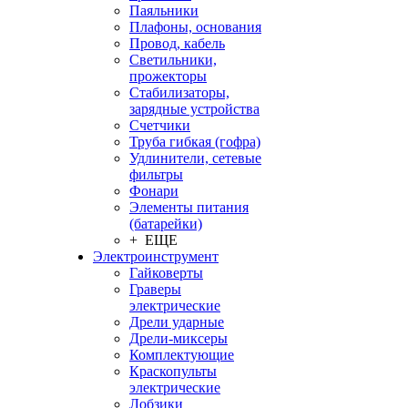
Паяльники
Плафоны, основания
Провод, кабель
Светильники,
прожекторы
Стабилизаторы,
зарядные устройства
Счетчики
Труба гибкая (гофра)
Удлинители, сетевые
фильтры
Фонари
Элементы питания
(батарейки)
+ ЕЩЕ
Электроинструмент
Гайковерты
Граверы
электрические
Дрели ударные
Дрели-миксеры
Комплектующие
Краскопульты
электрические
Лобзики