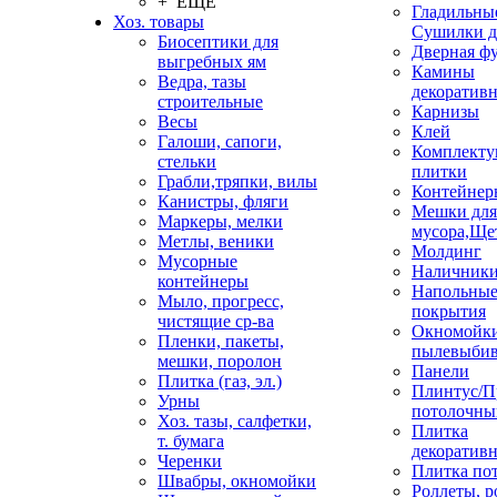
+ ЕЩЕ
Гладильные
Хоз. товары
Сушилки д
Биосептики для
Дверная ф
выгребных ям
Камины
Ведра, тазы
декоратив
строительные
Карнизы
Весы
Клей
Галоши, сапоги,
Комплекту
стельки
плитки
Грабли,тряпки, вилы
Контейнер
Канистры, фляги
Мешки для
Маркеры, мелки
мусора,Ще
Метлы, веники
Молдинг
Мусорные
Наличник
контейнеры
Напольны
Мыло, прогресс,
покрытия
чистящие ср-ва
Окномойки
Пленки, пакеты,
пылевыбив
мешки, поролон
Панели
Плитка (газ, эл.)
Плинтус/П
Урны
потолочны
Хоз. тазы, салфетки,
Плитка
т. бумага
декоративн
Черенки
Плитка по
Швабры, окномойки
Роллеты, 