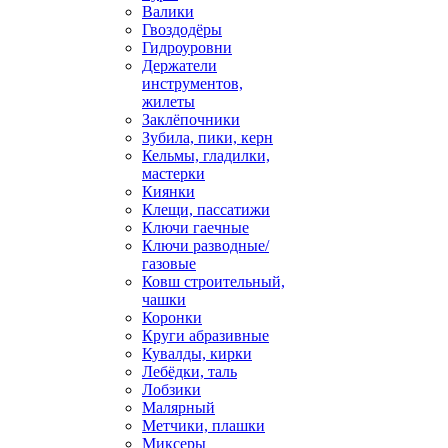
Валики
Гвоздодёры
Гидроуровни
Держатели
инструментов,
жилеты
Заклёпочники
Зубила, пики, керн
Кельмы, гладилки,
мастерки
Киянки
Клещи, пассатижи
Ключи гаечные
Ключи разводные/
газовые
Ковш строительный,
чашки
Коронки
Круги абразивные
Кувалды, кирки
Лебёдки, таль
Лобзики
Малярный
Метчики, плашки
Миксеры