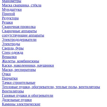
Манометры
Маска сварщика, стёкла
Мундштуки
Припой
Редуктора
Резаки
Сварочная проволка
Сварочные аппараты
сопутствующие аппараты
Электрододержатели
Электроды
Сверла, буры
Спец одежда
Вешалки
Жилеты, комбинезоны
Каски, наколенники, наушники
Маски, респираторы
Очки
Перчатки
Тачки строительные
Тепловые пушки, обогреватели, теплые полы, вентиляторы
Вентиляторы
Газовые пушки и обогреватели
Дизельные пушки
Камины электрические