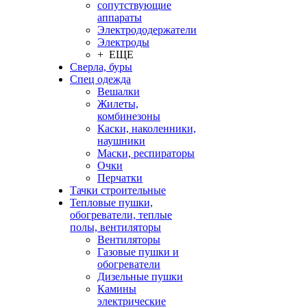
сопутствующие
аппараты
Электрододержатели
Электроды
+ ЕЩЕ
Сверла, буры
Спец одежда
Вешалки
Жилеты,
комбинезоны
Каски, наколенники,
наушники
Маски, респираторы
Очки
Перчатки
Тачки строительные
Тепловые пушки,
обогреватели, теплые
полы, вентиляторы
Вентиляторы
Газовые пушки и
обогреватели
Дизельные пушки
Камины
электрические