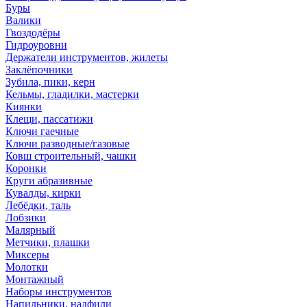
Буры
Валики
Гвоздодёры
Гидроуровни
Держатели инструментов, жилеты
Заклёпочники
Зубила, пики, керн
Кельмы, гладилки, мастерки
Киянки
Клещи, пассатижи
Ключи гаечные
Ключи разводные/газовые
Ковш строительный, чашки
Коронки
Круги абразивные
Кувалды, кирки
Лебёдки, таль
Лобзики
Малярный
Метчики, плашки
Миксеры
Молотки
Монтажный
Наборы инструментов
Напильники, надфили