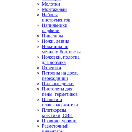
Молотки
Монтажный
Наборы
инструментов
Напильники,
надфили
Нивелиры
Ножи, лезвия
Ножницы по
металлу, болторезы
Ножовки, полотна
для лобзика
Отвертки
Патроны на дрель,
переходники
Пильные диски
Пистолеты для
пены, герметиков
Плашки и
плашкодержатели
Плиткорезы,
крестики, СВП
Правило, уровни
Разметочный
инвентарь