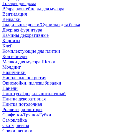
Товары для дома
Вёдра, контейнеры для мусора
Вентиляция
Вешалки
Гладильные доски/Сушилки для белья
Дверная фурнитура
Камины декоративные
Карнизы
Клей
Комплектующие для плитки
Контейнеры
Мешки для мусора,Щетки
Молдинг
Наличники
Напольные покрытия
Окномойки, пылевыбивалки
Панели
Плинтус/Профиль потолочный
Плитка декоративная
Плитка потолочная
Роллеты, ролшторы
Салфетки/Тряпки/Губки
Самоклейка
Скотч, ленты
Совки, веники