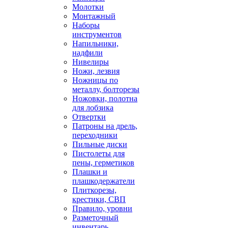
Молотки
Монтажный
Наборы
инструментов
Напильники,
надфили
Нивелиры
Ножи, лезвия
Ножницы по
металлу, болторезы
Ножовки, полотна
для лобзика
Отвертки
Патроны на дрель,
переходники
Пильные диски
Пистолеты для
пены, герметиков
Плашки и
плашкодержатели
Плиткорезы,
крестики, СВП
Правило, уровни
Разметочный
инвентарь