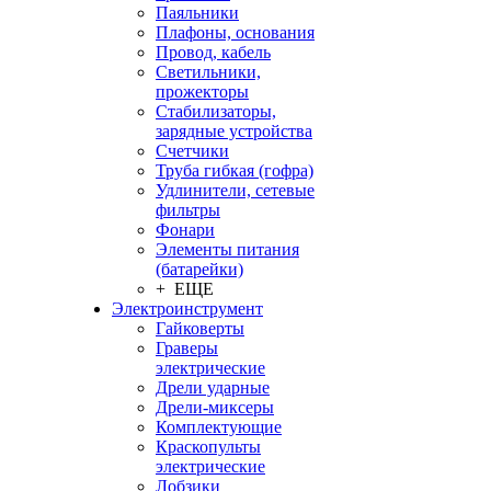
Паяльники
Плафоны, основания
Провод, кабель
Светильники,
прожекторы
Стабилизаторы,
зарядные устройства
Счетчики
Труба гибкая (гофра)
Удлинители, сетевые
фильтры
Фонари
Элементы питания
(батарейки)
+ ЕЩЕ
Электроинструмент
Гайковерты
Граверы
электрические
Дрели ударные
Дрели-миксеры
Комплектующие
Краскопульты
электрические
Лобзики