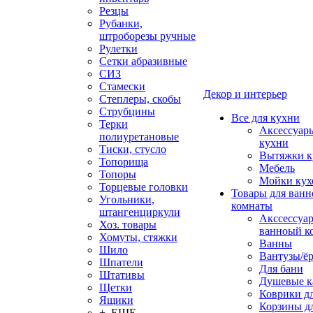
Резцы
Рубанки,
штроборезы ручные
Рулетки
Сетки абразивные
СИЗ
Стамески
Декор и интерьер
Степлеры, скобы
Струбцины
Все для кухни
Терки
Аксессуар
полиуретановые
кухни
Тиски, стусло
Вытяжки к
Топорища
Мебель
Топоры
Мойки кух
Торцевые головки
Товары для ванн
Угольники,
комнаты
штангенциркули
Акссессуа
Хоз. товары
ванноый к
Хомуты, стяжки
Ванны
Шило
Вантузы/ё
Шпатели
Для бани
Штативы
Душевые 
Щетки
Коврики д
Ящики
Корзины дл
+ ЕЩЕ