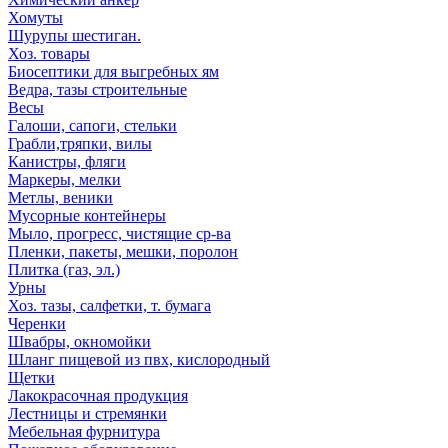
Хомуты
Шурупы шестиган.
Хоз. товары
Биосептики для выгребных ям
Ведра, тазы строительные
Весы
Галоши, сапоги, стельки
Грабли,тряпки, вилы
Канистры, фляги
Маркеры, мелки
Метлы, веники
Мусорные контейнеры
Мыло, прогресс, чистящие ср-ва
Пленки, пакеты, мешки, поролон
Плитка (газ, эл.)
Урны
Хоз. тазы, салфетки, т. бумага
Черенки
Швабры, окномойки
Шланг пищевой из пвх, кислородный
Щетки
Лакокрасочная продукция
Лестницы и стремянки
Мебельная фурнитура