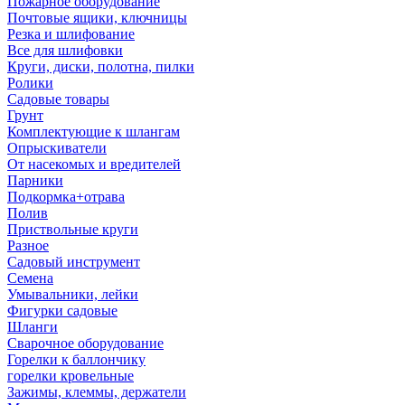
Пожарное оборудование
Почтовые ящики, ключницы
Резка и шлифование
Все для шлифовки
Круги, диски, полотна, пилки
Ролики
Садовые товары
Грунт
Комплектующие к шлангам
Опрыскиватели
От насекомых и вредителей
Парники
Подкормка+отрава
Полив
Приствольные круги
Разное
Садовый инструмент
Семена
Умывальники, лейки
Фигурки садовые
Шланги
Сварочное оборудование
Горелки к баллончику
горелки кровельные
Зажимы, клеммы, держатели