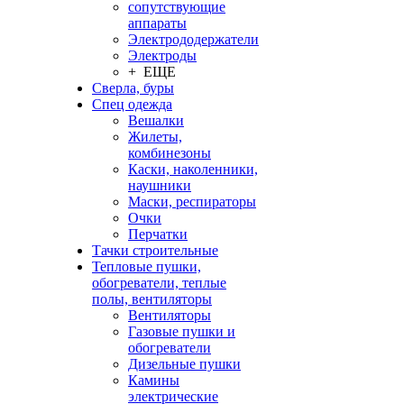
сопутствующие
аппараты
Электрододержатели
Электроды
+ ЕЩЕ
Сверла, буры
Спец одежда
Вешалки
Жилеты,
комбинезоны
Каски, наколенники,
наушники
Маски, респираторы
Очки
Перчатки
Тачки строительные
Тепловые пушки,
обогреватели, теплые
полы, вентиляторы
Вентиляторы
Газовые пушки и
обогреватели
Дизельные пушки
Камины
электрические