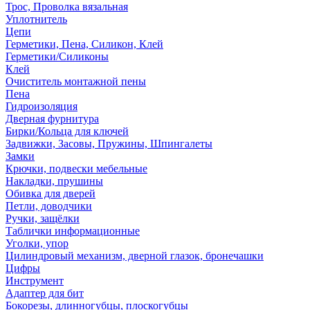
Трос, Проволка вязальная
Уплотнитель
Цепи
Герметики, Пена, Силикон, Клей
Герметики/Силиконы
Клей
Очиститель монтажной пены
Пена
Гидроизоляция
Дверная фурнитура
Бирки/Кольца для ключей
Задвижки, Засовы, Пружины, Шпингалеты
Замки
Крючки, подвески мебельные
Накладки, прушины
Обивка для дверей
Петли, доводчики
Ручки, защёлки
Таблички информационные
Уголки, упор
Цилиндровый механизм, дверной глазок, бронечашки
Цифры
Инструмент
Адаптер для бит
Бокорезы, длинногубцы, плоскогубцы