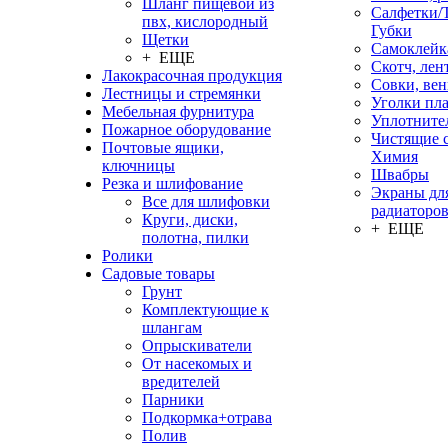
Шланг пищевой из
Салфетки/
пвх, кислородный
Губки
Щетки
Самоклейк
+ ЕЩЕ
Скотч, лен
Лакокрасочная продукция
Совки, ве
Лестницы и стремянки
Уголки пл
Мебельная фурнитура
Уплотните
Пожарное оборудование
Чистящие с
Почтовые ящики,
Химия
ключницы
Швабры
Резка и шлифование
Экраны дл
Все для шлифовки
радиаторо
Круги, диски,
+ ЕЩЕ
полотна, пилки
Ролики
Садовые товары
Грунт
Комплектующие к
шлангам
Опрыскиватели
От насекомых и
вредителей
Парники
Подкормка+отрава
Полив