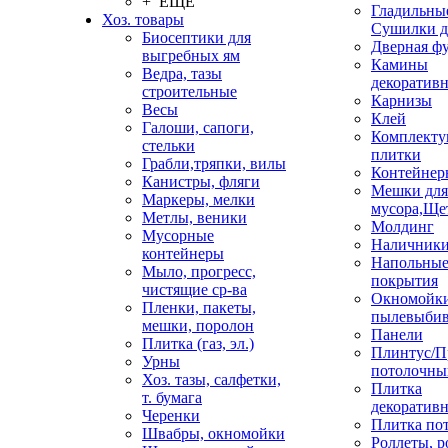
+ ЕЩЕ
Гладильные
Хоз. товары
Сушилки д
Биосептики для
Дверная ф
выгребных ям
Камины
Ведра, тазы
декоратив
строительные
Карнизы
Весы
Клей
Галоши, сапоги,
Комплекту
стельки
плитки
Грабли,тряпки, вилы
Контейнер
Канистры, фляги
Мешки для
Маркеры, мелки
мусора,Ще
Метлы, веники
Молдинг
Мусорные
Наличник
контейнеры
Напольны
Мыло, прогресс,
покрытия
чистящие ср-ва
Окномойки
Пленки, пакеты,
пылевыбив
мешки, поролон
Панели
Плитка (газ, эл.)
Плинтус/П
Урны
потолочны
Хоз. тазы, салфетки,
Плитка
т. бумага
декоративн
Черенки
Плитка по
Швабры, окномойки
Роллеты, 