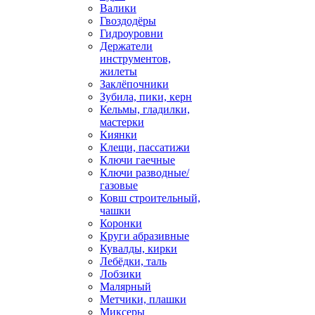
Валики
Гвоздодёры
Гидроуровни
Держатели
инструментов,
жилеты
Заклёпочники
Зубила, пики, керн
Кельмы, гладилки,
мастерки
Киянки
Клещи, пассатижи
Ключи гаечные
Ключи разводные/
газовые
Ковш строительный,
чашки
Коронки
Круги абразивные
Кувалды, кирки
Лебёдки, таль
Лобзики
Малярный
Метчики, плашки
Миксеры