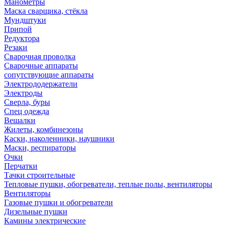
Манометры
Маска сварщика, стёкла
Мундштуки
Припой
Редуктора
Резаки
Сварочная проволка
Сварочные аппараты
сопутствующие аппараты
Электрододержатели
Электроды
Сверла, буры
Спец одежда
Вешалки
Жилеты, комбинезоны
Каски, наколенники, наушники
Маски, респираторы
Очки
Перчатки
Тачки строительные
Тепловые пушки, обогреватели, теплые полы, вентиляторы
Вентиляторы
Газовые пушки и обогреватели
Дизельные пушки
Камины электрические