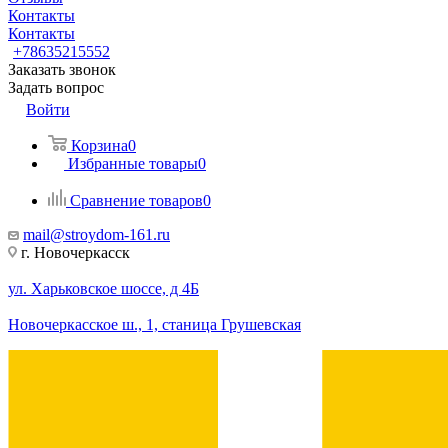
Контакты
Контакты
+78635215552
Заказать звонок
Задать вопрос
Войти
Корзина
0
Избранные товары
0
Сравнение товаров
0
mail@stroydom-161.ru
г. Новочеркасск
ул. Харьковское шоссе, д 4Б
Новочеркасское ш., 1, станица Грушевская