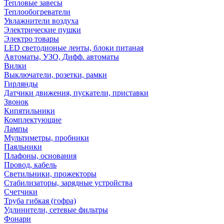
Тепловые завесы
Теплообогреватели
Увлажнители воздуха
Электрические пушки
Электро товары
LED светодионые ленты, блоки питаная
Автоматы, УЗО, Дифф. автоматы
Вилки
Выключатели, розетки, рамки
Гирлянды
Датчики движения, пускатели, приставки
Звонок
Кипятильники
Комплектующие
Лампы
Мультиметры, пробники
Паяльники
Плафоны, основания
Провод, кабель
Светильники, прожекторы
Стабилизаторы, зарядные устройства
Счетчики
Труба гибкая (гофра)
Удлинители, сетевые фильтры
Фонари