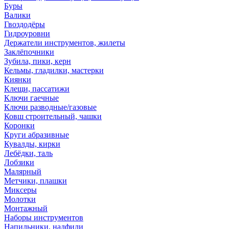
Буры
Валики
Гвоздодёры
Гидроуровни
Держатели инструментов, жилеты
Заклёпочники
Зубила, пики, керн
Кельмы, гладилки, мастерки
Киянки
Клещи, пассатижи
Ключи гаечные
Ключи разводные/газовые
Ковш строительный, чашки
Коронки
Круги абразивные
Кувалды, кирки
Лебёдки, таль
Лобзики
Малярный
Метчики, плашки
Миксеры
Молотки
Монтажный
Наборы инструментов
Напильники, надфили