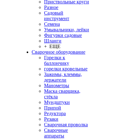
Приствольные круги
Разное
Садовый
инструмент
Семена
Умывальники, лейки
Фигурки садовые
Шланги
+ ЕЩЕ
Сварочное оборудование
Горелки к
баллончику
горелки кровельные
Зажимы, клеммы,
держатели
Манометры
Маска сварщика,
стёкла
Мундштуки
Припой
Редуктора
Резаки
Сварочная проволка
Сварочные
аппараты