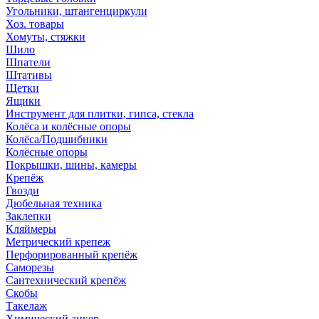
Угольники, штангенциркули
Хоз. товары
Хомуты, стяжки
Шило
Шпатели
Штативы
Щетки
Ящики
Инструмент для плитки, гипса, стекла
Колёса и колёсные опоры
Колёса/Подшибники
Колёсные опоры
Покрышки, шины, камеры
Крепёж
Гвозди
Дюбельная техника
Заклепки
Кляймеры
Метрический крепеж
Перфорированный крепёж
Саморезы
Сантехнический крепёж
Скобы
Такелаж
Химический анкер