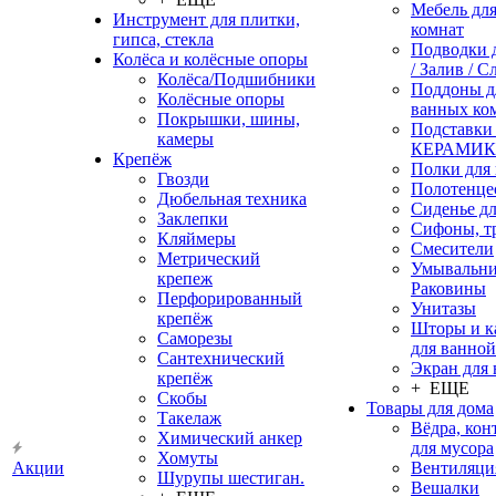
Мебель дл
Инструмент для плитки,
комнат
гипса, стекла
Подводки 
Колёса и колёсные опоры
/ Залив / С
Колёса/Подшибники
Поддоны д
Колёсные опоры
ванных ко
Покрышки, шины,
Подставки
камеры
КЕРАМИ
Крепёж
Полки для
Гвозди
Полотенце
Дюбельная техника
Сиденье дл
Заклепки
Сифоны, т
Кляймеры
Смесители
Метрический
Умывальни
крепеж
Раковины
Перфорированный
Унитазы
крепёж
Шторы и к
Саморезы
для ванной
Сантехнический
Экран для
крепёж
+ ЕЩЕ
Скобы
Товары для дома
Такелаж
Вёдра, ко
Химический анкер
для мусора
Хомуты
Акции
Вентиляци
Шурупы шестиган.
Вешалки