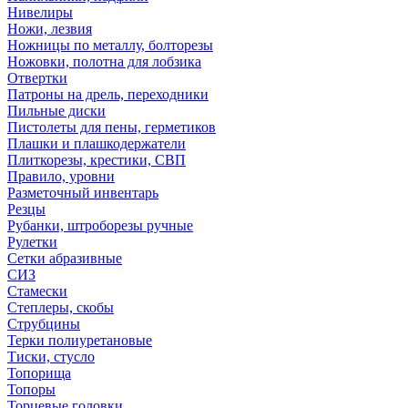
Нивелиры
Ножи, лезвия
Ножницы по металлу, болторезы
Ножовки, полотна для лобзика
Отвертки
Патроны на дрель, переходники
Пильные диски
Пистолеты для пены, герметиков
Плашки и плашкодержатели
Плиткорезы, крестики, СВП
Правило, уровни
Разметочный инвентарь
Резцы
Рубанки, штроборезы ручные
Рулетки
Сетки абразивные
СИЗ
Стамески
Степлеры, скобы
Струбцины
Терки полиуретановые
Тиски, стусло
Топорища
Топоры
Торцевые головки