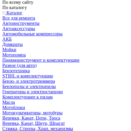
По всему сайту
По каталогу
Каталог
Все для ремонта
Автоинструменты
Автоаксессуары
Автомобильные компрессоры
АКБ
Домкраты
Мойки
Мотопомпа
Пневмоинструмент и комплектующие
Разное (для авто)
Бензотехника
STIHL и комплектующие
Бензо- и электротриммера
Бензопилы и электропилы
Генераторы и электростанции
Комплектующее к пилам
Масла
Мотоблоки
Мотокультиваторы, мотобуры
Веревки, Канат, Цепи, Троса
Веревка, Канат, Шнур, Шпагат
Стяжка, Стропы, Храп. механизмы