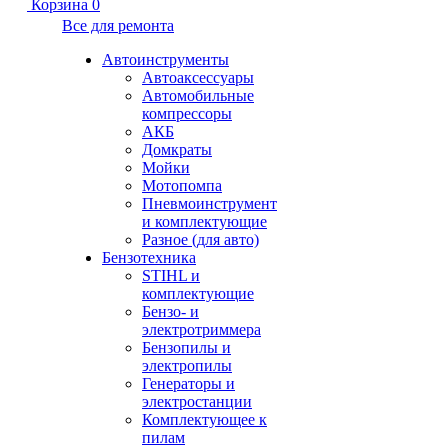
Корзина
0
Все для ремонта
Автоинструменты
Автоаксессуары
Автомобильные
компрессоры
АКБ
Домкраты
Мойки
Мотопомпа
Пневмоинструмент
и комплектующие
Разное (для авто)
Бензотехника
STIHL и
комплектующие
Бензо- и
электротриммера
Бензопилы и
электропилы
Генераторы и
электростанции
Комплектующее к
пилам