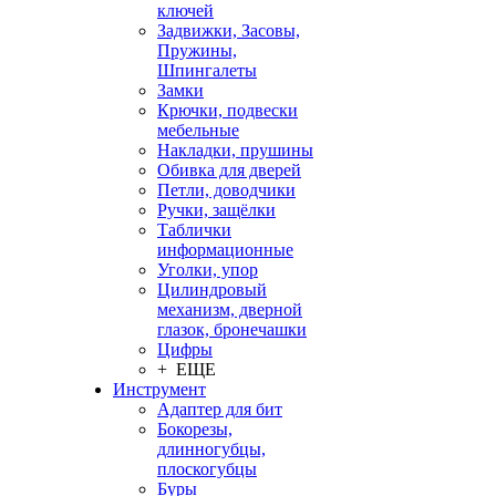
ключей
Задвижки, Засовы,
Пружины,
Шпингалеты
Замки
Крючки, подвески
мебельные
Накладки, прушины
Обивка для дверей
Петли, доводчики
Ручки, защёлки
Таблички
информационные
Уголки, упор
Цилиндровый
механизм, дверной
глазок, бронечашки
Цифры
+ ЕЩЕ
Инструмент
Адаптер для бит
Бокорезы,
длинногубцы,
плоскогубцы
Буры