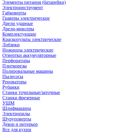
Элементы питания (батарейки)
Электроинструмент
Гайковерты
Граверы электрические
Дрели ударные
Дрели-миксеры
Комплектующие
Краскопульты электрические
Лобзики
Ножницы электрические
Отвертки аккумуляторные
Перфораторы
Плиткорезы
Полировальные машины
Пылесосы
Реноваторы
Рубанки
Станки точильные/заточные
Станки фрезерные
УШМ
Шлифмашина
Электропилы
Шуруповерты
Декор и интерьер
Все для кухни