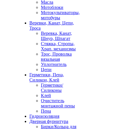
Масла
Мотоблоки
Мотокультиваторы,
мотобуры
Веревки, Канат, Цепи,
Троса
Веревка, Канат,
Шнур, Шпагат
Стяжка, Стропы,
Храп. механизмы
Трос, Проволка
вязальная
Уплотнитель
Цепи
Герметики, Пена,
Силикон, Клей
Герметики/
Силиконы
Клей
Очиститель
монтажной пены
Пена
Гидроизоляция
Дверная фурнитура
Бирки/Кольца для