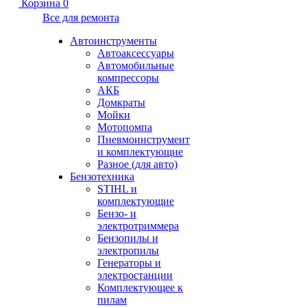
Корзина
0
Все для ремонта
Автоинструменты
Автоаксессуары
Автомобильные
компрессоры
АКБ
Домкраты
Мойки
Мотопомпа
Пневмоинструмент
и комплектующие
Разное (для авто)
Бензотехника
STIHL и
комплектующие
Бензо- и
электротриммера
Бензопилы и
электропилы
Генераторы и
электростанции
Комплектующее к
пилам