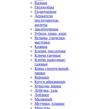
Валики
Гвоздодёры
Гидроуровни
Держатели
инструментов,
жилеты
Заклёпочники
Зубила, пики, керн
Кельмы, гладилки,
мастерки
Киянки
Клещи, пассатижи
Ключи гаечные
Ключи разводные/
газовые
Ковш строительный,
чашки
Коронки
Круги абразивные
Кувалды, кирки
Лебёдки, таль
Лобзики
Малярный
Метчики, плашки
Миксеры