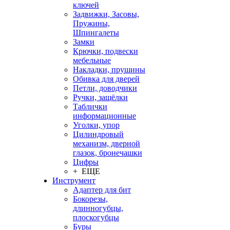
ключей
Задвижки, Засовы,
Пружины,
Шпингалеты
Замки
Крючки, подвески
мебельные
Накладки, прушины
Обивка для дверей
Петли, доводчики
Ручки, защёлки
Таблички
информационные
Уголки, упор
Цилиндровый
механизм, дверной
глазок, бронечашки
Цифры
+ ЕЩЕ
Инструмент
Адаптер для бит
Бокорезы,
длинногубцы,
плоскогубцы
Буры