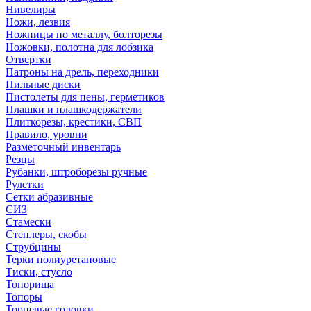
Нивелиры
Ножи, лезвия
Ножницы по металлу, болторезы
Ножовки, полотна для лобзика
Отвертки
Патроны на дрель, переходники
Пильные диски
Пистолеты для пены, герметиков
Плашки и плашкодержатели
Плиткорезы, крестики, СВП
Правило, уровни
Разметочный инвентарь
Резцы
Рубанки, штроборезы ручные
Рулетки
Сетки абразивные
СИЗ
Стамески
Степлеры, скобы
Струбцины
Терки полиуретановые
Тиски, стусло
Топорища
Топоры
Торцевые головки