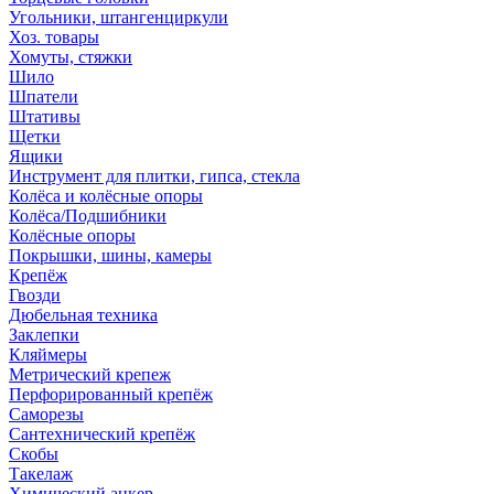
Угольники, штангенциркули
Хоз. товары
Хомуты, стяжки
Шило
Шпатели
Штативы
Щетки
Ящики
Инструмент для плитки, гипса, стекла
Колёса и колёсные опоры
Колёса/Подшибники
Колёсные опоры
Покрышки, шины, камеры
Крепёж
Гвозди
Дюбельная техника
Заклепки
Кляймеры
Метрический крепеж
Перфорированный крепёж
Саморезы
Сантехнический крепёж
Скобы
Такелаж
Химический анкер