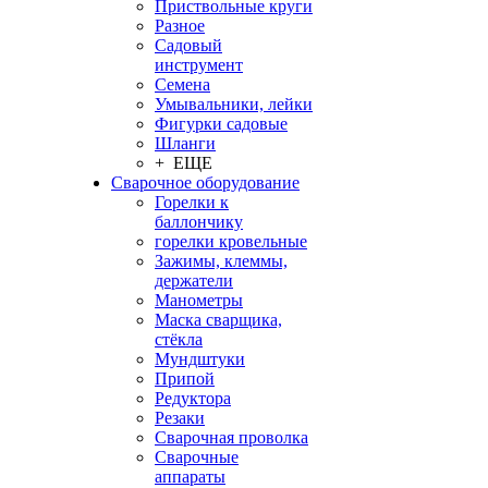
Приствольные круги
Разное
Садовый
инструмент
Семена
Умывальники, лейки
Фигурки садовые
Шланги
+ ЕЩЕ
Сварочное оборудование
Горелки к
баллончику
горелки кровельные
Зажимы, клеммы,
держатели
Манометры
Маска сварщика,
стёкла
Мундштуки
Припой
Редуктора
Резаки
Сварочная проволка
Сварочные
аппараты