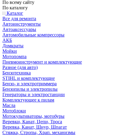
По всему сайту
По каталогу
Каталог
Все для ремонта
Автоинструменты
Автоаксессуары
Автомобильные компрессоры
АКБ
Домкраты
Мойки
Мотопомпа
Пневмоинструмент и комплектующие
Разное (для авто)
Бензотехника
STIHL и комплектующие
Бензо- и электротриммера
Бензопилы и электропилы
Генераторы и электростанции
Комплектующее к пилам
Масла
Мотоблоки
Мотокультиваторы, мотобуры
Веревки, Канат, Цепи, Троса
Веревка, Канат, Шнур, Шпагат
Стяжка, Стропы, Храп. механизмы