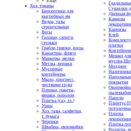
+ ЕЩЕ
Гладильные
Хоз. товары
Сушилки д
Биосептики для
Дверная ф
выгребных ям
Камины
Ведра, тазы
декоратив
строительные
Карнизы
Весы
Клей
Галоши, сапоги,
Комплекту
стельки
плитки
Грабли,тряпки, вилы
Контейнер
Канистры, фляги
Мешки для
Маркеры, мелки
мусора,Ще
Метлы, веники
Молдинг
Мусорные
Наличник
контейнеры
Напольны
Мыло, прогресс,
покрытия
чистящие ср-ва
Окномойки
Пленки, пакеты,
пылевыбив
мешки, поролон
Панели
Плитка (газ, эл.)
Плинтус/П
Урны
потолочны
Хоз. тазы, салфетки,
Плитка
т. бумага
декоративн
Черенки
Плитка по
Швабры, окномойки
Роллеты, 