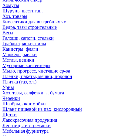
Хомуты
Шурупы шестиган.
Хоз. товары
Биосептики для выгребных ям
Ведра, тазы строительные
Весы
Галоши, сапоги, стельки
Грабли,тряпки, вилы
Канистры, фляги
Маркеры, мелки
Метлы, веники
Мусорные контейнеры
Мыло, прогресс, чистящие ср-ва
Пленки, пакеты, мешки, поролон
Плитка (газ, эл.)
Урны
Хоз. тазы, салфетки, т. бумага
Черенки
Швабры, окномойки
Шланг пищевой из пвх, кислородный
Щетки
Лакокрасочная продукция
Лестницы и стремянки
Мебельная фурнитура