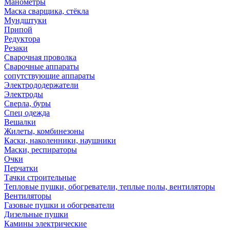
Манометры
Маска сварщика, стёкла
Мундштуки
Припой
Редуктора
Резаки
Сварочная проволка
Сварочные аппараты
сопутствующие аппараты
Электрододержатели
Электроды
Сверла, буры
Спец одежда
Вешалки
Жилеты, комбинезоны
Каски, наколенники, наушники
Маски, респираторы
Очки
Перчатки
Тачки строительные
Тепловые пушки, обогреватели, теплые полы, вентиляторы
Вентиляторы
Газовые пушки и обогреватели
Дизельные пушки
Камины электрические