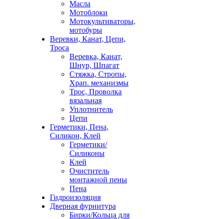
Масла
Мотоблоки
Мотокультиваторы,
мотобуры
Веревки, Канат, Цепи,
Троса
Веревка, Канат,
Шнур, Шпагат
Стяжка, Стропы,
Храп. механизмы
Трос, Проволка
вязальная
Уплотнитель
Цепи
Герметики, Пена,
Силикон, Клей
Герметики/
Силиконы
Клей
Очиститель
монтажной пены
Пена
Гидроизоляция
Дверная фурнитура
Бирки/Кольца для