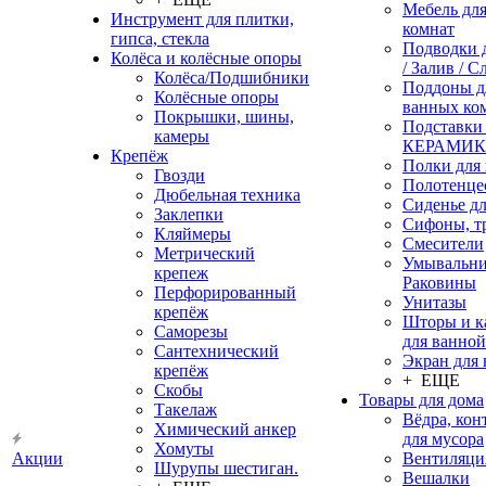
Мебель дл
Инструмент для плитки,
комнат
гипса, стекла
Подводки 
Колёса и колёсные опоры
/ Залив / С
Колёса/Подшибники
Поддоны д
Колёсные опоры
ванных ко
Покрышки, шины,
Подставки
камеры
КЕРАМИ
Крепёж
Полки для
Гвозди
Полотенце
Дюбельная техника
Сиденье дл
Заклепки
Сифоны, т
Кляймеры
Смесители
Метрический
Умывальни
крепеж
Раковины
Перфорированный
Унитазы
крепёж
Шторы и к
Саморезы
для ванной
Сантехнический
Экран для
крепёж
+ ЕЩЕ
Скобы
Товары для дома
Такелаж
Вёдра, ко
Химический анкер
для мусора
Хомуты
Акции
Вентиляци
Шурупы шестиган.
Вешалки