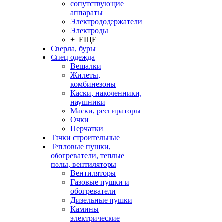
сопутствующие
аппараты
Электрододержатели
Электроды
+ ЕЩЕ
Сверла, буры
Спец одежда
Вешалки
Жилеты,
комбинезоны
Каски, наколенники,
наушники
Маски, респираторы
Очки
Перчатки
Тачки строительные
Тепловые пушки,
обогреватели, теплые
полы, вентиляторы
Вентиляторы
Газовые пушки и
обогреватели
Дизельные пушки
Камины
электрические