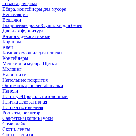
Товары для дома
Вёдра, контейнеры для мусора
Вентиляция
Вешалки
Гладильные доски/Сушилки для белья
Дверная фурнитура
Камины декоративные
Карнизы
Клей
Комплектующие для плитки
Контейнеры
Мешки для мусора,Щетки
Молдинг
Наличники
Напольные покрытия
Окномойки, пылевыбивалки
Панели
Плинтус/Профиль потолочный
Плитка декоративная
Плитка потолочная
Роллеты, ролшторы
Салфетки/Тряпки/Губки
Самоклейка
Скотч, ленты
Совки, веники