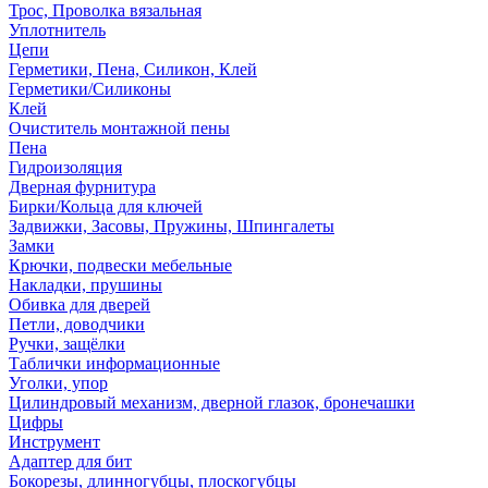
Трос, Проволка вязальная
Уплотнитель
Цепи
Герметики, Пена, Силикон, Клей
Герметики/Силиконы
Клей
Очиститель монтажной пены
Пена
Гидроизоляция
Дверная фурнитура
Бирки/Кольца для ключей
Задвижки, Засовы, Пружины, Шпингалеты
Замки
Крючки, подвески мебельные
Накладки, прушины
Обивка для дверей
Петли, доводчики
Ручки, защёлки
Таблички информационные
Уголки, упор
Цилиндровый механизм, дверной глазок, бронечашки
Цифры
Инструмент
Адаптер для бит
Бокорезы, длинногубцы, плоскогубцы