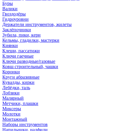
Буры
Валики
Гвоздодёры
Гидроуровни
Держатели инструментов, жилеты
Заклёпочники
Зубила, пики, керн
Кельмы, гладилки, мастерки
Киянки
Клещи, пассатижи
Ключи гаечные
Ключи разводные/газовые
Ковш строительный, чашки
Коронки
Круги абразивные
Кувалды, кирки
Лебёдки, таль
Лобзики
Малярный
Метчики, плашки
Миксеры
Молотки
Монтажный
Наборы инструментов
Напильники, надфили