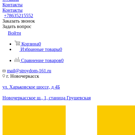
Контакты
Контакты
+78635215552
Заказать звонок
Задать вопрос
Войти
Корзина
0
Избранные товары
0
Сравнение товаров
0
mail@stroydom-161.ru
г. Новочеркасск
ул. Харьковское шоссе, д 4Б
Новочеркасское ш., 1, станица Грушевская