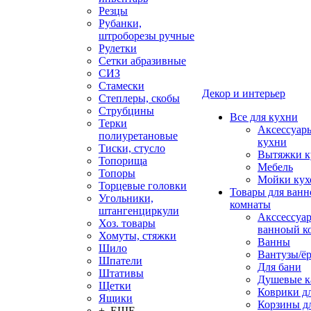
Резцы
Рубанки,
штроборезы ручные
Рулетки
Сетки абразивные
СИЗ
Стамески
Декор и интерьер
Степлеры, скобы
Струбцины
Все для кухни
Терки
Аксессуар
полиуретановые
кухни
Тиски, стусло
Вытяжки к
Топорища
Мебель
Топоры
Мойки кух
Торцевые головки
Товары для ванн
Угольники,
комнаты
штангенциркули
Акссессуа
Хоз. товары
ванноый к
Хомуты, стяжки
Ванны
Шило
Вантузы/ё
Шпатели
Для бани
Штативы
Душевые 
Щетки
Коврики д
Ящики
Корзины дл
+ ЕЩЕ