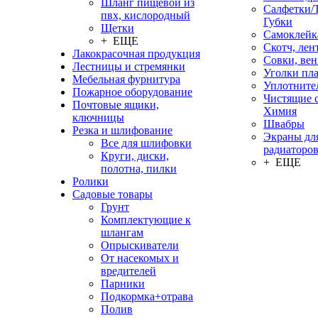
Шланг пищевой из
Салфетки/
пвх, кислородный
Губки
Щетки
Самоклейк
+ ЕЩЕ
Скотч, лен
Лакокрасочная продукция
Совки, ве
Лестницы и стремянки
Уголки пл
Мебельная фурнитура
Уплотните
Пожарное оборудование
Чистящие с
Почтовые ящики,
Химия
ключницы
Швабры
Резка и шлифование
Экраны дл
Все для шлифовки
радиаторо
Круги, диски,
+ ЕЩЕ
полотна, пилки
Ролики
Садовые товары
Грунт
Комплектующие к
шлангам
Опрыскиватели
От насекомых и
вредителей
Парники
Подкормка+отрава
Полив