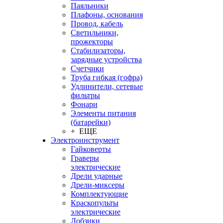
Паяльники
Плафоны, основания
Провод, кабель
Светильники,
прожекторы
Стабилизаторы,
зарядные устройства
Счетчики
Труба гибкая (гофра)
Удлинители, сетевые
фильтры
Фонари
Элементы питания
(батарейки)
+ ЕЩЕ
Электроинструмент
Гайковерты
Граверы
электрические
Дрели ударные
Дрели-миксеры
Комплектующие
Краскопульты
электрические
Лобзики