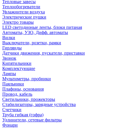
Тепловые завесы
Теплообогреватели
Увлажнители воздуха
Электрические пушки
Электро товары
LED светодионые ленты, блоки питаная
Автоматы, УЗО, Дифф. автоматы
Вилки
Выключатели, розетки, рамки
Гирлянды
Датчики движения, пускатели, приставки
Звонок
Кипятильники
Комплектующие
Лампы
Мультиметры, пробники
Паяльники
Плафоны, основания
Провод, кабель
Светильники, прожекторы
Стабилизаторы, зарядные устройства
Счетчики
Труба гибкая (гофра)
Удлинители, сетевые фильтры
Фонари