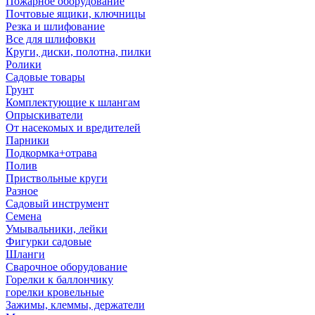
Пожарное оборудование
Почтовые ящики, ключницы
Резка и шлифование
Все для шлифовки
Круги, диски, полотна, пилки
Ролики
Садовые товары
Грунт
Комплектующие к шлангам
Опрыскиватели
От насекомых и вредителей
Парники
Подкормка+отрава
Полив
Приствольные круги
Разное
Садовый инструмент
Семена
Умывальники, лейки
Фигурки садовые
Шланги
Сварочное оборудование
Горелки к баллончику
горелки кровельные
Зажимы, клеммы, держатели