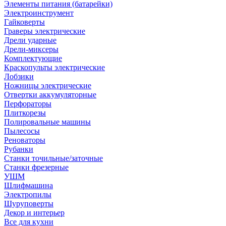
Элементы питания (батарейки)
Электроинструмент
Гайковерты
Граверы электрические
Дрели ударные
Дрели-миксеры
Комплектующие
Краскопульты электрические
Лобзики
Ножницы электрические
Отвертки аккумуляторные
Перфораторы
Плиткорезы
Полировальные машины
Пылесосы
Реноваторы
Рубанки
Станки точильные/заточные
Станки фрезерные
УШМ
Шлифмашина
Электропилы
Шуруповерты
Декор и интерьер
Все для кухни