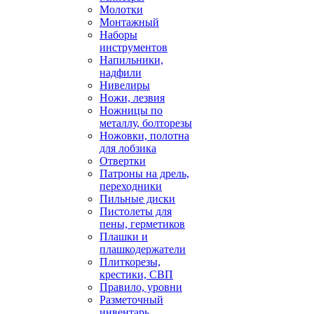
Молотки
Монтажный
Наборы
инструментов
Напильники,
надфили
Нивелиры
Ножи, лезвия
Ножницы по
металлу, болторезы
Ножовки, полотна
для лобзика
Отвертки
Патроны на дрель,
переходники
Пильные диски
Пистолеты для
пены, герметиков
Плашки и
плашкодержатели
Плиткорезы,
крестики, СВП
Правило, уровни
Разметочный
инвентарь