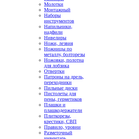
Молотки
Монтажный
Наборы
инструментов
Напильники,
надфили
Нивелиры
Ножи, лезвия
Ножницы по
металлу, болторезы
Ножовки, полотна
для лобзика
Отвертки
Патроны на дрель,
переходники
Пильные диски
Пистолеты для
пены, герметиков
Плашки и
плашкодержатели
Плиткорезы,
крестики, СВП
Правило, уровни
Разметочный
инвентарь