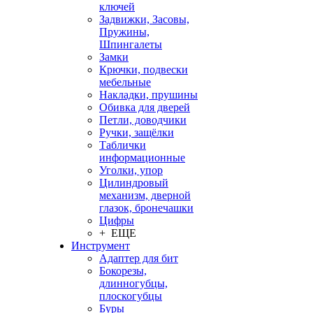
ключей
Задвижки, Засовы,
Пружины,
Шпингалеты
Замки
Крючки, подвески
мебельные
Накладки, прушины
Обивка для дверей
Петли, доводчики
Ручки, защёлки
Таблички
информационные
Уголки, упор
Цилиндровый
механизм, дверной
глазок, бронечашки
Цифры
+ ЕЩЕ
Инструмент
Адаптер для бит
Бокорезы,
длинногубцы,
плоскогубцы
Буры