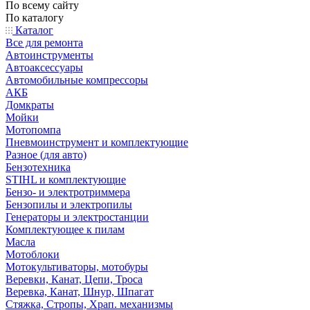
По всему сайту
По каталогу
Каталог
Все для ремонта
Автоинструменты
Автоаксессуары
Автомобильные компрессоры
АКБ
Домкраты
Мойки
Мотопомпа
Пневмоинструмент и комплектующие
Разное (для авто)
Бензотехника
STIHL и комплектующие
Бензо- и электротриммера
Бензопилы и электропилы
Генераторы и электростанции
Комплектующее к пилам
Масла
Мотоблоки
Мотокультиваторы, мотобуры
Веревки, Канат, Цепи, Троса
Веревка, Канат, Шнур, Шпагат
Стяжка, Стропы, Храп. механизмы