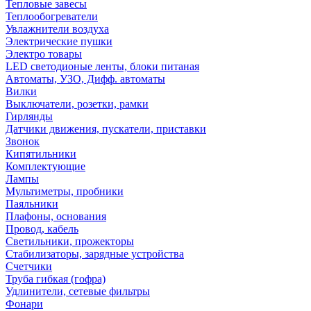
Тепловые завесы
Теплообогреватели
Увлажнители воздуха
Электрические пушки
Электро товары
LED светодионые ленты, блоки питаная
Автоматы, УЗО, Дифф. автоматы
Вилки
Выключатели, розетки, рамки
Гирлянды
Датчики движения, пускатели, приставки
Звонок
Кипятильники
Комплектующие
Лампы
Мультиметры, пробники
Паяльники
Плафоны, основания
Провод, кабель
Светильники, прожекторы
Стабилизаторы, зарядные устройства
Счетчики
Труба гибкая (гофра)
Удлинители, сетевые фильтры
Фонари