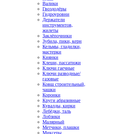
Валики
Гвоздодёры
Гидроуровни
Держатели
инструментов,
жилеты
Заклёпочники
Зубила, пики, керн
Кельмы, гладилки,
мастерки
Киянки
Клещи, пассатижи
Ключи гаечные
Ключи разводные/
газовые
Ковш строительный,
чашки
Коронки
Круги абразивные
Кувалды, кирки
Лебёдки, таль
Лобзики
Малярный
Метчики, плашки
Миксеры