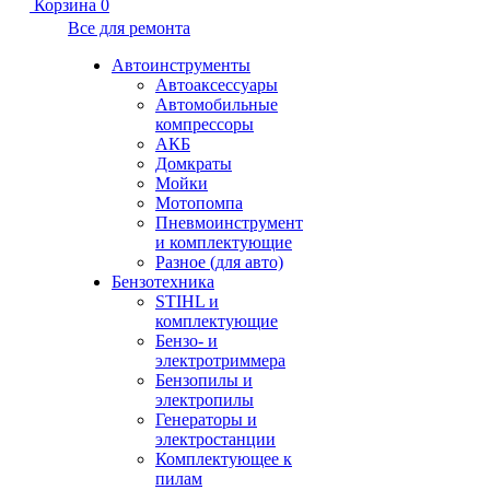
Корзина
0
Все для ремонта
Автоинструменты
Автоаксессуары
Автомобильные
компрессоры
АКБ
Домкраты
Мойки
Мотопомпа
Пневмоинструмент
и комплектующие
Разное (для авто)
Бензотехника
STIHL и
комплектующие
Бензо- и
электротриммера
Бензопилы и
электропилы
Генераторы и
электростанции
Комплектующее к
пилам