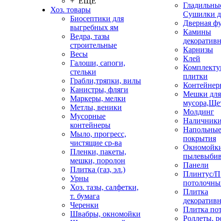
+ ЕЩЕ
Гладильные
Хоз. товары
Сушилки д
Биосептики для
Дверная ф
выгребных ям
Камины
Ведра, тазы
декоратив
строительные
Карнизы
Весы
Клей
Галоши, сапоги,
Комплекту
стельки
плитки
Грабли,тряпки, вилы
Контейнер
Канистры, фляги
Мешки для
Маркеры, мелки
мусора,Ще
Метлы, веники
Молдинг
Мусорные
Наличник
контейнеры
Напольны
Мыло, прогресс,
покрытия
чистящие ср-ва
Окномойки
Пленки, пакеты,
пылевыбив
мешки, поролон
Панели
Плитка (газ, эл.)
Плинтус/П
Урны
потолочны
Хоз. тазы, салфетки,
Плитка
т. бумага
декоративн
Черенки
Плитка по
Швабры, окномойки
Роллеты, 