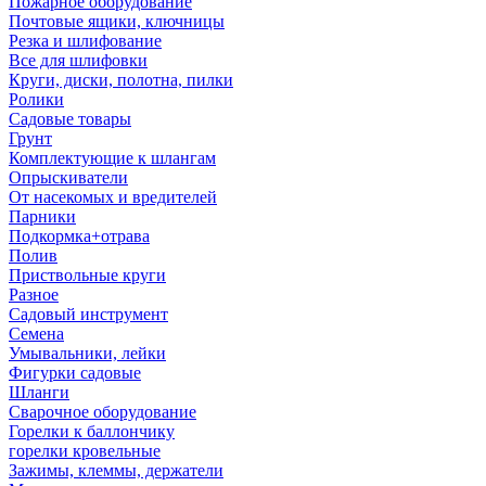
Пожарное оборудование
Почтовые ящики, ключницы
Резка и шлифование
Все для шлифовки
Круги, диски, полотна, пилки
Ролики
Садовые товары
Грунт
Комплектующие к шлангам
Опрыскиватели
От насекомых и вредителей
Парники
Подкормка+отрава
Полив
Приствольные круги
Разное
Садовый инструмент
Семена
Умывальники, лейки
Фигурки садовые
Шланги
Сварочное оборудование
Горелки к баллончику
горелки кровельные
Зажимы, клеммы, держатели