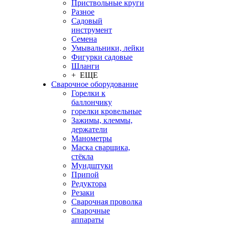
Приствольные круги
Разное
Садовый
инструмент
Семена
Умывальники, лейки
Фигурки садовые
Шланги
+ ЕЩЕ
Сварочное оборудование
Горелки к
баллончику
горелки кровельные
Зажимы, клеммы,
держатели
Манометры
Маска сварщика,
стёкла
Мундштуки
Припой
Редуктора
Резаки
Сварочная проволка
Сварочные
аппараты