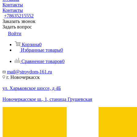
Контакты
Контакты
+78635215552
Заказать звонок
Задать вопрос
Войти
Корзина
0
Избранные товары
0
Сравнение товаров
0
mail@stroydom-161.ru
г. Новочеркасск
ул. Харьковское шоссе, д 4Б
Новочеркасское ш., 1, станица Грушевская