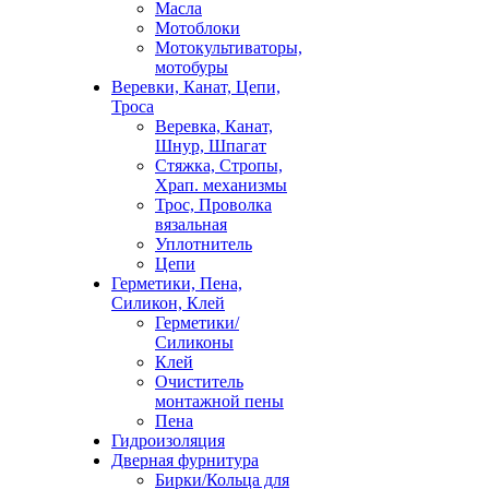
Масла
Мотоблоки
Мотокультиваторы,
мотобуры
Веревки, Канат, Цепи,
Троса
Веревка, Канат,
Шнур, Шпагат
Стяжка, Стропы,
Храп. механизмы
Трос, Проволка
вязальная
Уплотнитель
Цепи
Герметики, Пена,
Силикон, Клей
Герметики/
Силиконы
Клей
Очиститель
монтажной пены
Пена
Гидроизоляция
Дверная фурнитура
Бирки/Кольца для