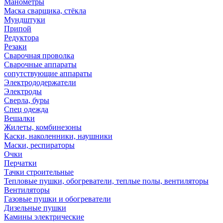
Манометры
Маска сварщика, стёкла
Мундштуки
Припой
Редуктора
Резаки
Сварочная проволка
Сварочные аппараты
сопутствующие аппараты
Электрододержатели
Электроды
Сверла, буры
Спец одежда
Вешалки
Жилеты, комбинезоны
Каски, наколенники, наушники
Маски, респираторы
Очки
Перчатки
Тачки строительные
Тепловые пушки, обогреватели, теплые полы, вентиляторы
Вентиляторы
Газовые пушки и обогреватели
Дизельные пушки
Камины электрические