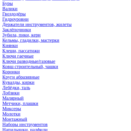
Буры
Валики
Гвоздодёры
Гидроуровни
Держатели инструментов, жилеты
Заклёпочники
Зубила, пики, керн
Кельмы, гладилки, мастерки
Киянки
Клещи, пассатижи
Ключи гаечные
Ключи разводные/газовые
Ковш строительный, чашки
Коронки
Круги абразивные
Кувалды, кирки
Лебёдки, таль
Лобзики
Малярный
Метчики, плашки
Миксеры
Молотки
Монтажный
Наборы инструментов
Напильники, надфили