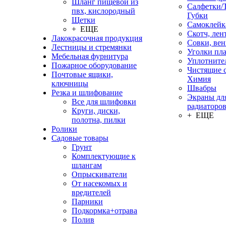
Шланг пищевой из
Салфетки/
пвх, кислородный
Губки
Щетки
Самоклейк
+ ЕЩЕ
Скотч, лен
Лакокрасочная продукция
Совки, ве
Лестницы и стремянки
Уголки пл
Мебельная фурнитура
Уплотните
Пожарное оборудование
Чистящие с
Почтовые ящики,
Химия
ключницы
Швабры
Резка и шлифование
Экраны дл
Все для шлифовки
радиаторо
Круги, диски,
+ ЕЩЕ
полотна, пилки
Ролики
Садовые товары
Грунт
Комплектующие к
шлангам
Опрыскиватели
От насекомых и
вредителей
Парники
Подкормка+отрава
Полив