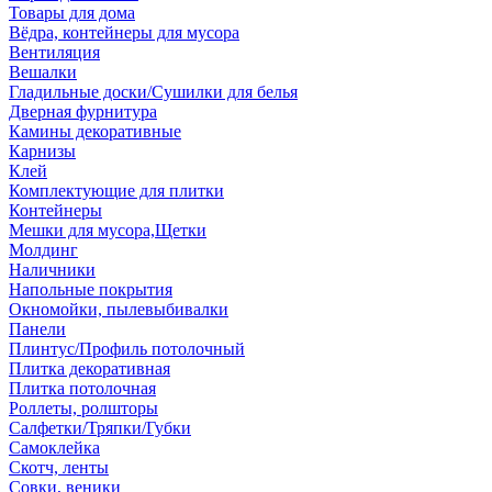
Товары для дома
Вёдра, контейнеры для мусора
Вентиляция
Вешалки
Гладильные доски/Сушилки для белья
Дверная фурнитура
Камины декоративные
Карнизы
Клей
Комплектующие для плитки
Контейнеры
Мешки для мусора,Щетки
Молдинг
Наличники
Напольные покрытия
Окномойки, пылевыбивалки
Панели
Плинтус/Профиль потолочный
Плитка декоративная
Плитка потолочная
Роллеты, ролшторы
Салфетки/Тряпки/Губки
Самоклейка
Скотч, ленты
Совки, веники