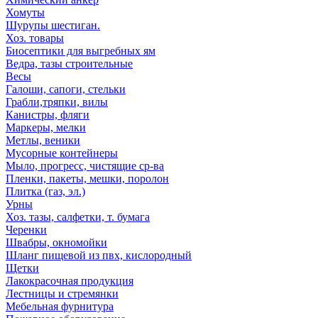
Хомуты
Шурупы шестиган.
Хоз. товары
Биосептики для выгребных ям
Ведра, тазы строительные
Весы
Галоши, сапоги, стельки
Грабли,тряпки, вилы
Канистры, фляги
Маркеры, мелки
Метлы, веники
Мусорные контейнеры
Мыло, прогресс, чистящие ср-ва
Пленки, пакеты, мешки, поролон
Плитка (газ, эл.)
Урны
Хоз. тазы, салфетки, т. бумага
Черенки
Швабры, окномойки
Шланг пищевой из пвх, кислородный
Щетки
Лакокрасочная продукция
Лестницы и стремянки
Мебельная фурнитура