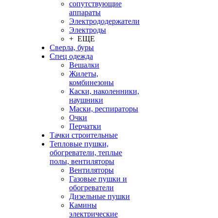
сопутствующие
аппараты
Электрододержатели
Электроды
+ ЕЩЕ
Сверла, буры
Спец одежда
Вешалки
Жилеты,
комбинезоны
Каски, наколенники,
наушники
Маски, респираторы
Очки
Перчатки
Тачки строительные
Тепловые пушки,
обогреватели, теплые
полы, вентиляторы
Вентиляторы
Газовые пушки и
обогреватели
Дизельные пушки
Камины
электрические