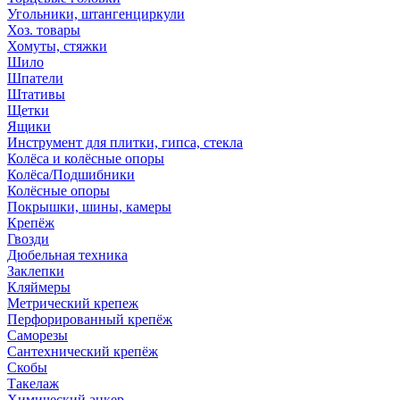
Угольники, штангенциркули
Хоз. товары
Хомуты, стяжки
Шило
Шпатели
Штативы
Щетки
Ящики
Инструмент для плитки, гипса, стекла
Колёса и колёсные опоры
Колёса/Подшибники
Колёсные опоры
Покрышки, шины, камеры
Крепёж
Гвозди
Дюбельная техника
Заклепки
Кляймеры
Метрический крепеж
Перфорированный крепёж
Саморезы
Сантехнический крепёж
Скобы
Такелаж
Химический анкер