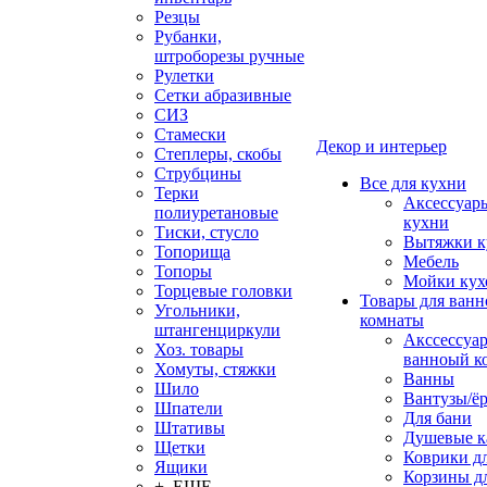
Резцы
Рубанки,
штроборезы ручные
Рулетки
Сетки абразивные
СИЗ
Стамески
Декор и интерьер
Степлеры, скобы
Струбцины
Все для кухни
Терки
Аксессуар
полиуретановые
кухни
Тиски, стусло
Вытяжки к
Топорища
Мебель
Топоры
Мойки кух
Торцевые головки
Товары для ванн
Угольники,
комнаты
штангенциркули
Акссессуа
Хоз. товары
ванноый к
Хомуты, стяжки
Ванны
Шило
Вантузы/ё
Шпатели
Для бани
Штативы
Душевые 
Щетки
Коврики д
Ящики
Корзины дл
+ ЕЩЕ