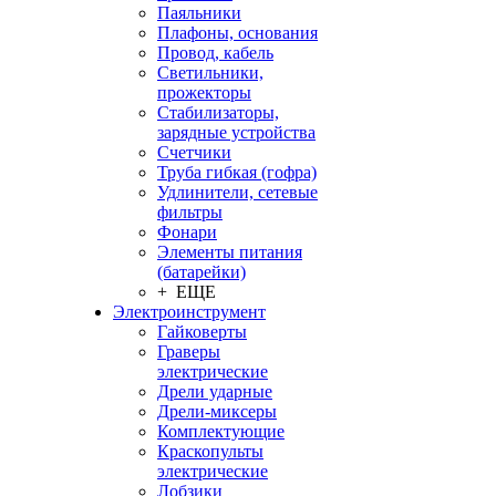
Паяльники
Плафоны, основания
Провод, кабель
Светильники,
прожекторы
Стабилизаторы,
зарядные устройства
Счетчики
Труба гибкая (гофра)
Удлинители, сетевые
фильтры
Фонари
Элементы питания
(батарейки)
+ ЕЩЕ
Электроинструмент
Гайковерты
Граверы
электрические
Дрели ударные
Дрели-миксеры
Комплектующие
Краскопульты
электрические
Лобзики