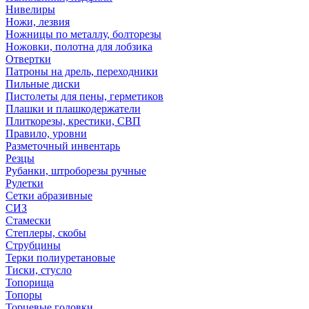
Нивелиры
Ножи, лезвия
Ножницы по металлу, болторезы
Ножовки, полотна для лобзика
Отвертки
Патроны на дрель, переходники
Пильные диски
Пистолеты для пены, герметиков
Плашки и плашкодержатели
Плиткорезы, крестики, СВП
Правило, уровни
Разметочный инвентарь
Резцы
Рубанки, штроборезы ручные
Рулетки
Сетки абразивные
СИЗ
Стамески
Степлеры, скобы
Струбцины
Терки полиуретановые
Тиски, стусло
Топорища
Топоры
Торцевые головки