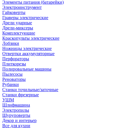
Элементы питания (батарейки)
Электроинструмент
Гайковерты
Граверы электрические
Дрели ударные
Дрели-миксеры
Комплектующие
Краскопульты электрические
Лобзики
Ножницы электрические
Отвертки аккумуляторные
Перфораторы
Плиткорезы
Полировальные машины
Пылесосы
Реноваторы
Рубанки
Станки точильные/заточные
Станки фрезерные
УШМ
Шлифмашина
Электропилы
Шуруповерты
Декор и интерьер
Все для кухни