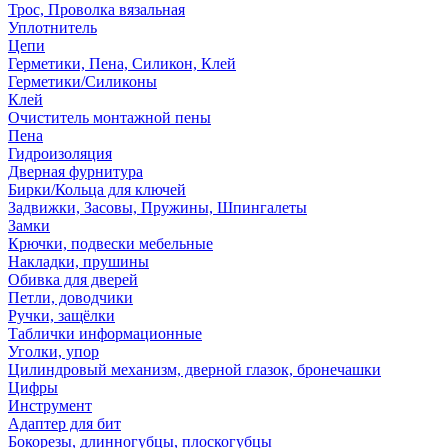
Трос, Проволка вязальная
Уплотнитель
Цепи
Герметики, Пена, Силикон, Клей
Герметики/Силиконы
Клей
Очиститель монтажной пены
Пена
Гидроизоляция
Дверная фурнитура
Бирки/Кольца для ключей
Задвижки, Засовы, Пружины, Шпингалеты
Замки
Крючки, подвески мебельные
Накладки, прушины
Обивка для дверей
Петли, доводчики
Ручки, защёлки
Таблички информационные
Уголки, упор
Цилиндровый механизм, дверной глазок, бронечашки
Цифры
Инструмент
Адаптер для бит
Бокорезы, длинногубцы, плоскогубцы