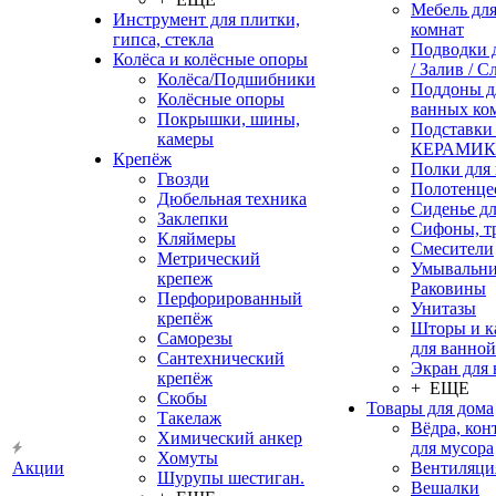
Мебель дл
Инструмент для плитки,
комнат
гипса, стекла
Подводки 
Колёса и колёсные опоры
/ Залив / С
Колёса/Подшибники
Поддоны д
Колёсные опоры
ванных ко
Покрышки, шины,
Подставки
камеры
КЕРАМИ
Крепёж
Полки для
Гвозди
Полотенце
Дюбельная техника
Сиденье дл
Заклепки
Сифоны, т
Кляймеры
Смесители
Метрический
Умывальни
крепеж
Раковины
Перфорированный
Унитазы
крепёж
Шторы и к
Саморезы
для ванной
Сантехнический
Экран для
крепёж
+ ЕЩЕ
Скобы
Товары для дома
Такелаж
Вёдра, ко
Химический анкер
для мусора
Хомуты
Акции
Вентиляци
Шурупы шестиган.
Вешалки