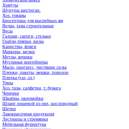
Хомуты
Шурупы шестиган.
Хоз. товары
Биосептики для выгребных ям
Ведра, тазы строительные
Весы
Галоши, сапоги, стельки
Грабли,тряпки, вилы
Канистры, фляги
Маркеры, мелки
Метлы, веники
Мусорные контейнеры
Мыло, прогресс, чистящие ср-ва
Пленки, пакеты, мешки, поролон
Плитка (газ, эл.)
Урны
Хоз. тазы, салфетки, т. бумага
Черенки
Швабры, окномойки
Шланг пищевой из пвх, кислородный
Щетки
Лакокрасочная продукция
Лестницы и стремянки
Мебельная фурнитура