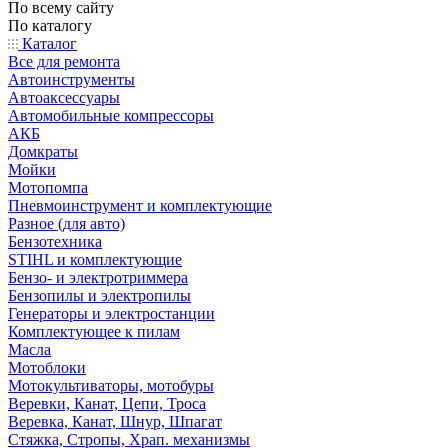
По всему сайту
По каталогу
Каталог
Все для ремонта
Автоинструменты
Автоаксессуары
Автомобильные компрессоры
АКБ
Домкраты
Мойки
Мотопомпа
Пневмоинструмент и комплектующие
Разное (для авто)
Бензотехника
STIHL и комплектующие
Бензо- и электротриммера
Бензопилы и электропилы
Генераторы и электростанции
Комплектующее к пилам
Масла
Мотоблоки
Мотокультиваторы, мотобуры
Веревки, Канат, Цепи, Троса
Веревка, Канат, Шнур, Шпагат
Стяжка, Стропы, Храп. механизмы