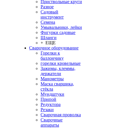
Приствольные круги
Разное
Садовый
инструмент
Семена
Умывальники, лейки
Фигурки садовые
Шланги
+ ЕЩЕ
Сварочное оборудование
Горелки к
баллончику
горелки кровельные
Зажимы, клеммы,
держатели
Манометры
Маска сварщика,
стёкла
Мундштуки
Припой
Редуктора
Резаки
Сварочная проволка
Сварочные
аппараты