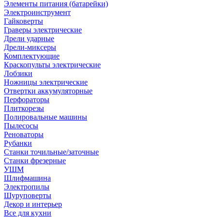
Элементы питания (батарейки)
Электроинструмент
Гайковерты
Граверы электрические
Дрели ударные
Дрели-миксеры
Комплектующие
Краскопульты электрические
Лобзики
Ножницы электрические
Отвертки аккумуляторные
Перфораторы
Плиткорезы
Полировальные машины
Пылесосы
Реноваторы
Рубанки
Станки точильные/заточные
Станки фрезерные
УШМ
Шлифмашина
Электропилы
Шуруповерты
Декор и интерьер
Все для кухни