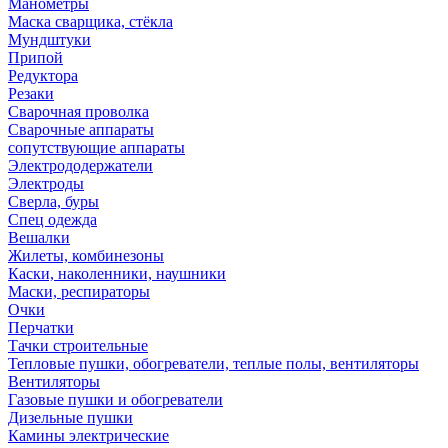
Манометры
Маска сварщика, стёкла
Мундштуки
Припой
Редуктора
Резаки
Сварочная проволка
Сварочные аппараты
сопутствующие аппараты
Электрододержатели
Электроды
Сверла, буры
Спец одежда
Вешалки
Жилеты, комбинезоны
Каски, наколенники, наушники
Маски, респираторы
Очки
Перчатки
Тачки строительные
Тепловые пушки, обогреватели, теплые полы, вентиляторы
Вентиляторы
Газовые пушки и обогреватели
Дизельные пушки
Камины электрические