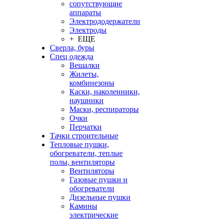
сопутствующие
аппараты
Электрододержатели
Электроды
+ ЕЩЕ
Сверла, буры
Спец одежда
Вешалки
Жилеты,
комбинезоны
Каски, наколенники,
наушники
Маски, респираторы
Очки
Перчатки
Тачки строительные
Тепловые пушки,
обогреватели, теплые
полы, вентиляторы
Вентиляторы
Газовые пушки и
обогреватели
Дизельные пушки
Камины
электрические