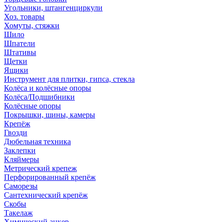
Угольники, штангенциркули
Хоз. товары
Хомуты, стяжки
Шило
Шпатели
Штативы
Щетки
Ящики
Инструмент для плитки, гипса, стекла
Колёса и колёсные опоры
Колёса/Подшибники
Колёсные опоры
Покрышки, шины, камеры
Крепёж
Гвозди
Дюбельная техника
Заклепки
Кляймеры
Метрический крепеж
Перфорированный крепёж
Саморезы
Сантехнический крепёж
Скобы
Такелаж
Химический анкер