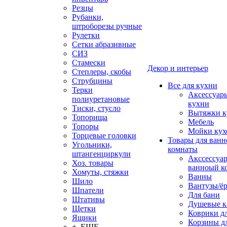
Резцы
Рубанки,
штроборезы ручные
Рулетки
Сетки абразивные
СИЗ
Стамески
Декор и интерьер
Степлеры, скобы
Струбцины
Все для кухни
Терки
Аксессуар
полиуретановые
кухни
Тиски, стусло
Вытяжки к
Топорища
Мебель
Топоры
Мойки кух
Торцевые головки
Товары для ванн
Угольники,
комнаты
штангенциркули
Акссессуа
Хоз. товары
ванноый к
Хомуты, стяжки
Ванны
Шило
Вантузы/ё
Шпатели
Для бани
Штативы
Душевые 
Щетки
Коврики д
Ящики
Корзины дл
+ ЕЩЕ