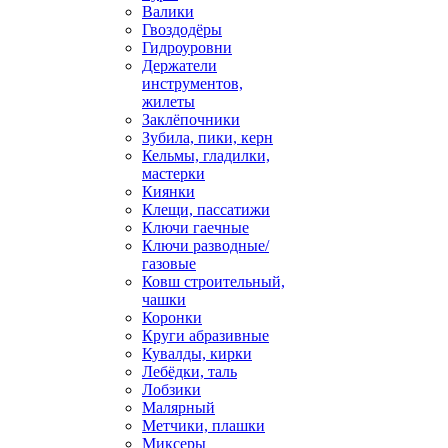
Валики
Гвоздодёры
Гидроуровни
Держатели
инструментов,
жилеты
Заклёпочники
Зубила, пики, керн
Кельмы, гладилки,
мастерки
Киянки
Клещи, пассатижи
Ключи гаечные
Ключи разводные/
газовые
Ковш строительный,
чашки
Коронки
Круги абразивные
Кувалды, кирки
Лебёдки, таль
Лобзики
Малярный
Метчики, плашки
Миксеры