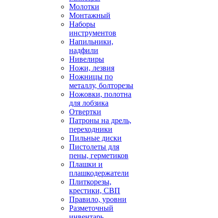
Молотки
Монтажный
Наборы
инструментов
Напильники,
надфили
Нивелиры
Ножи, лезвия
Ножницы по
металлу, болторезы
Ножовки, полотна
для лобзика
Отвертки
Патроны на дрель,
переходники
Пильные диски
Пистолеты для
пены, герметиков
Плашки и
плашкодержатели
Плиткорезы,
крестики, СВП
Правило, уровни
Разметочный
инвентарь