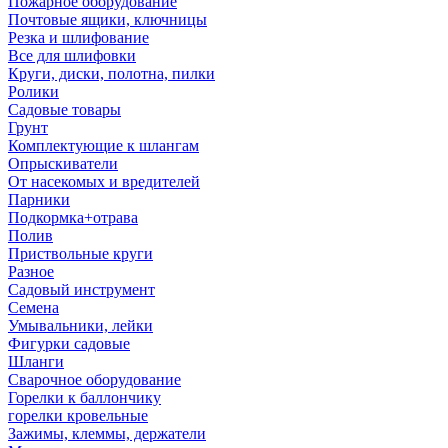
Пожарное оборудование
Почтовые ящики, ключницы
Резка и шлифование
Все для шлифовки
Круги, диски, полотна, пилки
Ролики
Садовые товары
Грунт
Комплектующие к шлангам
Опрыскиватели
От насекомых и вредителей
Парники
Подкормка+отрава
Полив
Приствольные круги
Разное
Садовый инструмент
Семена
Умывальники, лейки
Фигурки садовые
Шланги
Сварочное оборудование
Горелки к баллончику
горелки кровельные
Зажимы, клеммы, держатели