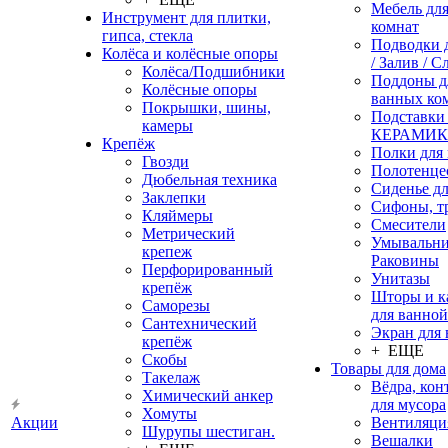
Мебель дл
Инструмент для плитки,
комнат
гипса, стекла
Подводки 
Колёса и колёсные опоры
/ Залив / С
Колёса/Подшибники
Поддоны д
Колёсные опоры
ванных ко
Покрышки, шины,
Подставки
камеры
КЕРАМИ
Крепёж
Полки для
Гвозди
Полотенце
Дюбельная техника
Сиденье дл
Заклепки
Сифоны, т
Кляймеры
Смесители
Метрический
Умывальни
крепеж
Раковины
Перфорированный
Унитазы
крепёж
Шторы и к
Саморезы
для ванной
Сантехнический
Экран для
крепёж
+ ЕЩЕ
Скобы
Товары для дома
Такелаж
Вёдра, ко
Химический анкер
для мусора
Хомуты
Акции
Вентиляци
Шурупы шестиган.
Вешалки