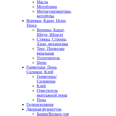
Масла
Мотоблоки
Мотокультиваторы,
мотобуры
Веревки, Канат, Цепи,
Троса
Веревка, Канат,
Шнур, Шпагат
Стяжка, Стропы,
Храп. механизмы
Трос, Проволка
вязальная
Уплотнитель
Цепи
Герметики, Пена,
Силикон, Клей
Герметики/
Силиконы
Клей
Очиститель
монтажной пены
Пена
Гидроизоляция
Дверная фурнитура
Бирки/Кольца для