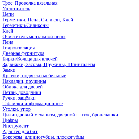
Трос, Проволка вязальная
Уплотнитель
Цепи
Герметики, Пена, Силикон, Клей
Герметики/Силиконы
Клей
Очиститель монтажной пены
Пена
Гидроизоляция
Дверная фурнитура
Бирки/Кольца для ключей
Задвижки, Засовы, Пружины, Шпингалеты
Замки
Крючки, подвески мебельные
Накладки, прушины
Обивка для дверей
Петли, доводчики
Ручки, защёлки
Таблички информационные
Уголки, упор
Цилиндровый механизм, дверной глазок, бронечашки
Цифры
Инструмент
Адаптер для бит
Бокорезы, длинногубцы, плоскогубцы