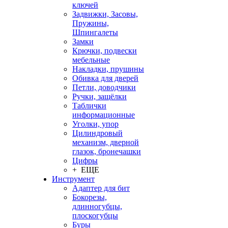
ключей
Задвижки, Засовы,
Пружины,
Шпингалеты
Замки
Крючки, подвески
мебельные
Накладки, прушины
Обивка для дверей
Петли, доводчики
Ручки, защёлки
Таблички
информационные
Уголки, упор
Цилиндровый
механизм, дверной
глазок, бронечашки
Цифры
+ ЕЩЕ
Инструмент
Адаптер для бит
Бокорезы,
длинногубцы,
плоскогубцы
Буры