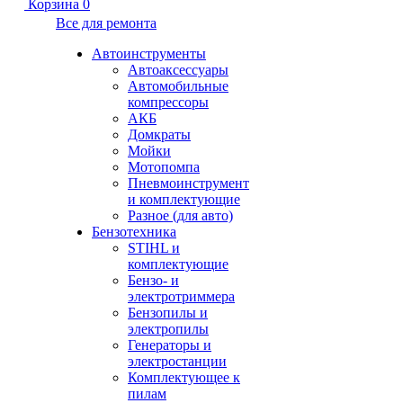
Корзина
0
Все для ремонта
Автоинструменты
Автоаксессуары
Автомобильные
компрессоры
АКБ
Домкраты
Мойки
Мотопомпа
Пневмоинструмент
и комплектующие
Разное (для авто)
Бензотехника
STIHL и
комплектующие
Бензо- и
электротриммера
Бензопилы и
электропилы
Генераторы и
электростанции
Комплектующее к
пилам