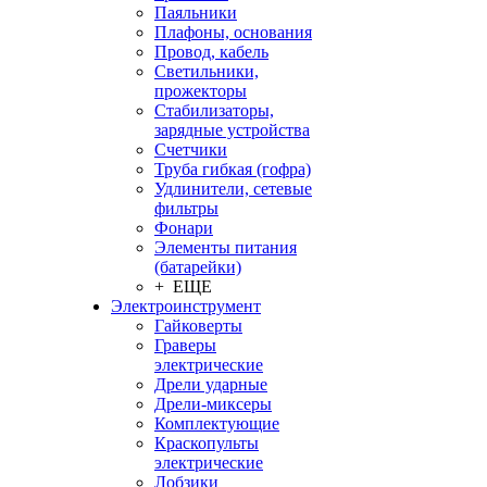
Паяльники
Плафоны, основания
Провод, кабель
Светильники,
прожекторы
Стабилизаторы,
зарядные устройства
Счетчики
Труба гибкая (гофра)
Удлинители, сетевые
фильтры
Фонари
Элементы питания
(батарейки)
+ ЕЩЕ
Электроинструмент
Гайковерты
Граверы
электрические
Дрели ударные
Дрели-миксеры
Комплектующие
Краскопульты
электрические
Лобзики