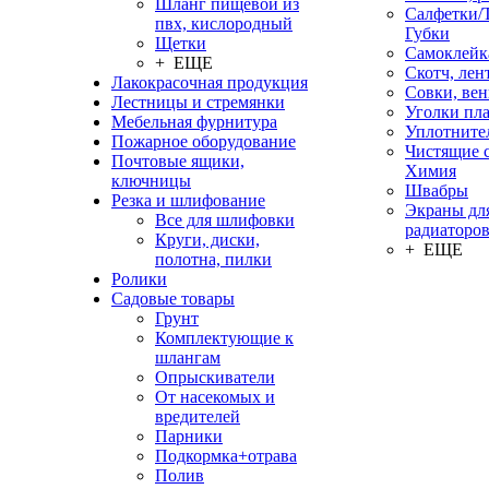
Шланг пищевой из
Салфетки/
пвх, кислородный
Губки
Щетки
Самоклейк
+ ЕЩЕ
Скотч, лен
Лакокрасочная продукция
Совки, ве
Лестницы и стремянки
Уголки пл
Мебельная фурнитура
Уплотните
Пожарное оборудование
Чистящие с
Почтовые ящики,
Химия
ключницы
Швабры
Резка и шлифование
Экраны дл
Все для шлифовки
радиаторо
Круги, диски,
+ ЕЩЕ
полотна, пилки
Ролики
Садовые товары
Грунт
Комплектующие к
шлангам
Опрыскиватели
От насекомых и
вредителей
Парники
Подкормка+отрава
Полив