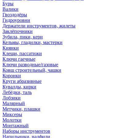
Буры
Валики
Гвоздодёры
Гидроуровни
Держатели инструментов, жилеты
Заклёпочники
Зубила, пики, керн
Кельмы, гладилки, мастерки
Киянки
Клещи, пассатижи
Ключи гаечные
Ключи разводные/газовые
Ковш строительный, чашки
Коронки
Круги абразивные
Кувалды, кирки
Лебёдки, таль
Лобзики
Малярный
Метчики, плашки
Миксеры
Молотки
Монтажный
Наборы инструментов
Напильники, надфили