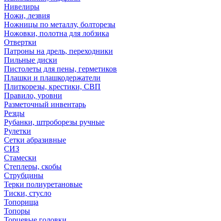
Нивелиры
Ножи, лезвия
Ножницы по металлу, болторезы
Ножовки, полотна для лобзика
Отвертки
Патроны на дрель, переходники
Пильные диски
Пистолеты для пены, герметиков
Плашки и плашкодержатели
Плиткорезы, крестики, СВП
Правило, уровни
Разметочный инвентарь
Резцы
Рубанки, штроборезы ручные
Рулетки
Сетки абразивные
СИЗ
Стамески
Степлеры, скобы
Струбцины
Терки полиуретановые
Тиски, стусло
Топорища
Топоры
Торцевые головки