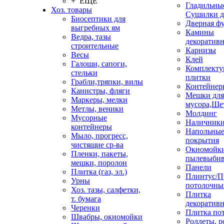
+ ЕЩЕ
Гладильные
Хоз. товары
Сушилки д
Биосептики для
Дверная ф
выгребных ям
Камины
Ведра, тазы
декоратив
строительные
Карнизы
Весы
Клей
Галоши, сапоги,
Комплекту
стельки
плитки
Грабли,тряпки, вилы
Контейнер
Канистры, фляги
Мешки для
Маркеры, мелки
мусора,Ще
Метлы, веники
Молдинг
Мусорные
Наличник
контейнеры
Напольны
Мыло, прогресс,
покрытия
чистящие ср-ва
Окномойки
Пленки, пакеты,
пылевыбив
мешки, поролон
Панели
Плитка (газ, эл.)
Плинтус/П
Урны
потолочны
Хоз. тазы, салфетки,
Плитка
т. бумага
декоративн
Черенки
Плитка по
Швабры, окномойки
Роллеты, 