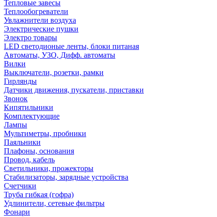
Тепловые завесы
Теплообогреватели
Увлажнители воздуха
Электрические пушки
Электро товары
LED светодионые ленты, блоки питаная
Автоматы, УЗО, Дифф. автоматы
Вилки
Выключатели, розетки, рамки
Гирлянды
Датчики движения, пускатели, приставки
Звонок
Кипятильники
Комплектующие
Лампы
Мультиметры, пробники
Паяльники
Плафоны, основания
Провод, кабель
Светильники, прожекторы
Стабилизаторы, зарядные устройства
Счетчики
Труба гибкая (гофра)
Удлинители, сетевые фильтры
Фонари