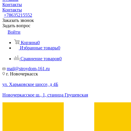
Контакты
Контакты
+78635215552
Заказать звонок
Задать вопрос
Войти
Корзина
0
Избранные товары
0
Сравнение товаров
0
mail@stroydom-161.ru
г. Новочеркасск
ул. Харьковское шоссе, д 4Б
Новочеркасское ш., 1, станица Грушевская