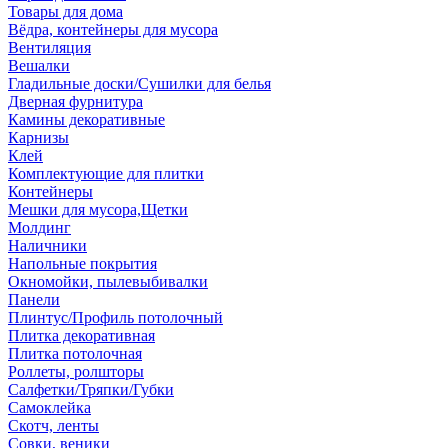
Товары для дома
Вёдра, контейнеры для мусора
Вентиляция
Вешалки
Гладильные доски/Сушилки для белья
Дверная фурнитура
Камины декоративные
Карнизы
Клей
Комплектующие для плитки
Контейнеры
Мешки для мусора,Щетки
Молдинг
Наличники
Напольные покрытия
Окномойки, пылевыбивалки
Панели
Плинтус/Профиль потолочный
Плитка декоративная
Плитка потолочная
Роллеты, ролшторы
Салфетки/Тряпки/Губки
Самоклейка
Скотч, ленты
Совки, веники