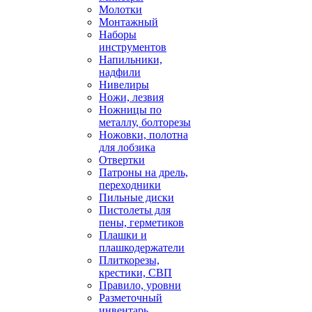
Молотки
Монтажный
Наборы
инструментов
Напильники,
надфили
Нивелиры
Ножи, лезвия
Ножницы по
металлу, болторезы
Ножовки, полотна
для лобзика
Отвертки
Патроны на дрель,
переходники
Пильные диски
Пистолеты для
пены, герметиков
Плашки и
плашкодержатели
Плиткорезы,
крестики, СВП
Правило, уровни
Разметочный
инвентарь