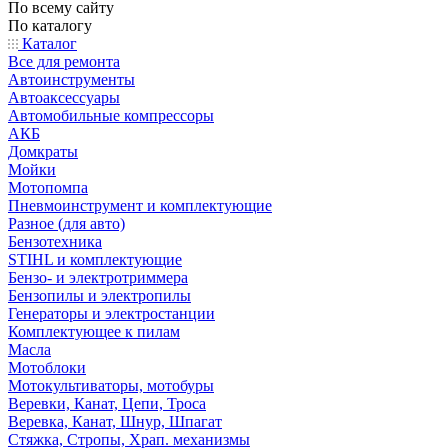
По всему сайту
По каталогу
Каталог
Все для ремонта
Автоинструменты
Автоаксессуары
Автомобильные компрессоры
АКБ
Домкраты
Мойки
Мотопомпа
Пневмоинструмент и комплектующие
Разное (для авто)
Бензотехника
STIHL и комплектующие
Бензо- и электротриммера
Бензопилы и электропилы
Генераторы и электростанции
Комплектующее к пилам
Масла
Мотоблоки
Мотокультиваторы, мотобуры
Веревки, Канат, Цепи, Троса
Веревка, Канат, Шнур, Шпагат
Стяжка, Стропы, Храп. механизмы