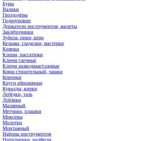
Буры
Валики
Гвоздодёры
Гидроуровни
Держатели инструментов, жилеты
Заклёпочники
Зубила, пики, керн
Кельмы, гладилки, мастерки
Киянки
Клещи, пассатижи
Ключи гаечные
Ключи разводные/газовые
Ковш строительный, чашки
Коронки
Круги абразивные
Кувалды, кирки
Лебёдки, таль
Лобзики
Малярный
Метчики, плашки
Миксеры
Молотки
Монтажный
Наборы инструментов
Напильники, надфили