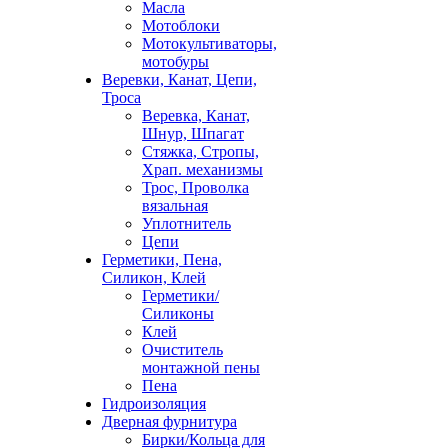
Масла
Мотоблоки
Мотокультиваторы,
мотобуры
Веревки, Канат, Цепи,
Троса
Веревка, Канат,
Шнур, Шпагат
Стяжка, Стропы,
Храп. механизмы
Трос, Проволка
вязальная
Уплотнитель
Цепи
Герметики, Пена,
Силикон, Клей
Герметики/
Силиконы
Клей
Очиститель
монтажной пены
Пена
Гидроизоляция
Дверная фурнитура
Бирки/Кольца для