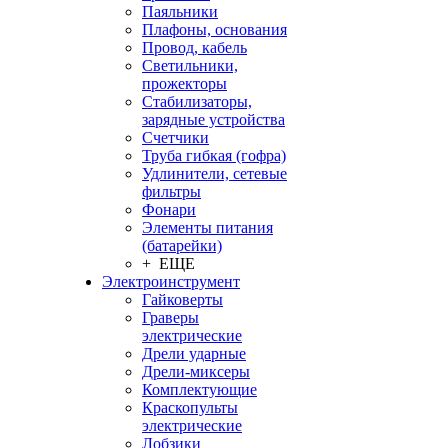
Паяльники
Плафоны, основания
Провод, кабель
Светильники,
прожекторы
Стабилизаторы,
зарядные устройства
Счетчики
Труба гибкая (гофра)
Удлинители, сетевые
фильтры
Фонари
Элементы питания
(батарейки)
+ ЕЩЕ
Электроинструмент
Гайковерты
Граверы
электрические
Дрели ударные
Дрели-миксеры
Комплектующие
Краскопульты
электрические
Лобзики