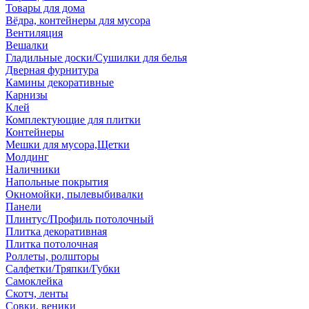
Товары для дома
Вёдра, контейнеры для мусора
Вентиляция
Вешалки
Гладильные доски/Сушилки для белья
Дверная фурнитура
Камины декоративные
Карнизы
Клей
Комплектующие для плитки
Контейнеры
Мешки для мусора,Щетки
Молдинг
Наличники
Напольные покрытия
Окномойки, пылевыбивалки
Панели
Плинтус/Профиль потолочный
Плитка декоративная
Плитка потолочная
Роллеты, ролшторы
Салфетки/Тряпки/Губки
Самоклейка
Скотч, ленты
Совки, веники