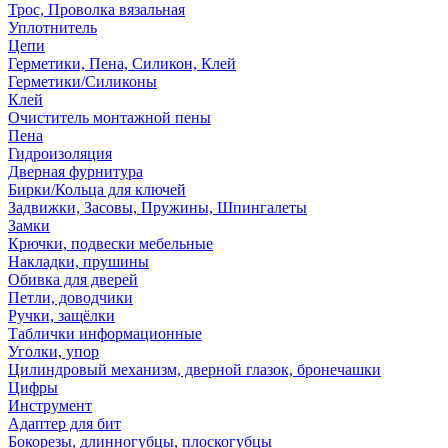
Трос, Проволка вязальная
Уплотнитель
Цепи
Герметики, Пена, Силикон, Клей
Герметики/Силиконы
Клей
Очиститель монтажной пены
Пена
Гидроизоляция
Дверная фурнитура
Бирки/Кольца для ключей
Задвижки, Засовы, Пружины, Шпингалеты
Замки
Крючки, подвески мебельные
Накладки, прушины
Обивка для дверей
Петли, доводчики
Ручки, защёлки
Таблички информационные
Уголки, упор
Цилиндровый механизм, дверной глазок, бронечашки
Цифры
Инструмент
Адаптер для бит
Бокорезы, длинногубцы, плоскогубцы