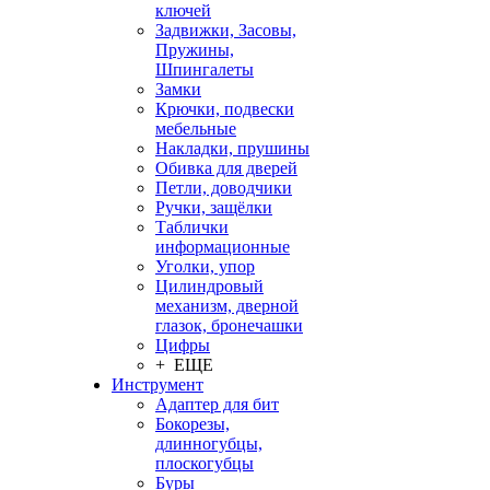
ключей
Задвижки, Засовы,
Пружины,
Шпингалеты
Замки
Крючки, подвески
мебельные
Накладки, прушины
Обивка для дверей
Петли, доводчики
Ручки, защёлки
Таблички
информационные
Уголки, упор
Цилиндровый
механизм, дверной
глазок, бронечашки
Цифры
+ ЕЩЕ
Инструмент
Адаптер для бит
Бокорезы,
длинногубцы,
плоскогубцы
Буры