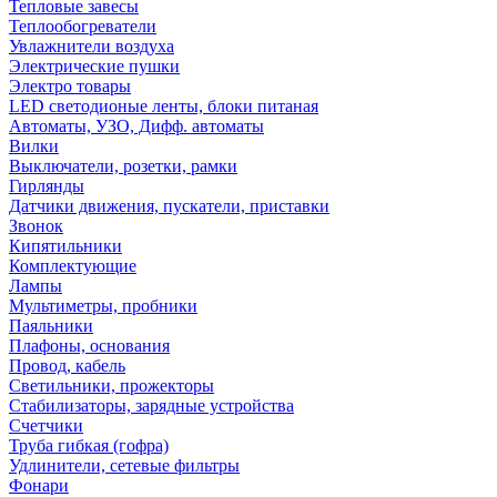
Тепловые завесы
Теплообогреватели
Увлажнители воздуха
Электрические пушки
Электро товары
LED светодионые ленты, блоки питаная
Автоматы, УЗО, Дифф. автоматы
Вилки
Выключатели, розетки, рамки
Гирлянды
Датчики движения, пускатели, приставки
Звонок
Кипятильники
Комплектующие
Лампы
Мультиметры, пробники
Паяльники
Плафоны, основания
Провод, кабель
Светильники, прожекторы
Стабилизаторы, зарядные устройства
Счетчики
Труба гибкая (гофра)
Удлинители, сетевые фильтры
Фонари