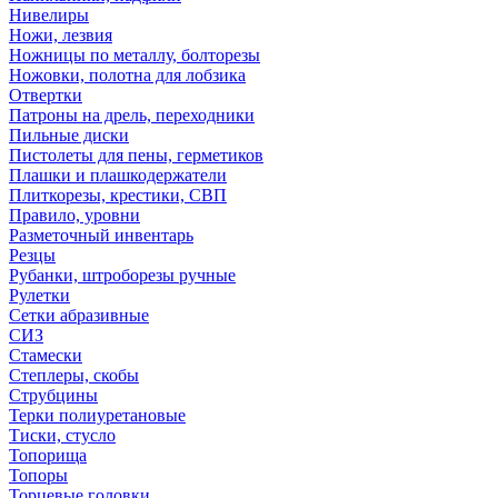
Нивелиры
Ножи, лезвия
Ножницы по металлу, болторезы
Ножовки, полотна для лобзика
Отвертки
Патроны на дрель, переходники
Пильные диски
Пистолеты для пены, герметиков
Плашки и плашкодержатели
Плиткорезы, крестики, СВП
Правило, уровни
Разметочный инвентарь
Резцы
Рубанки, штроборезы ручные
Рулетки
Сетки абразивные
СИЗ
Стамески
Степлеры, скобы
Струбцины
Терки полиуретановые
Тиски, стусло
Топорища
Топоры
Торцевые головки