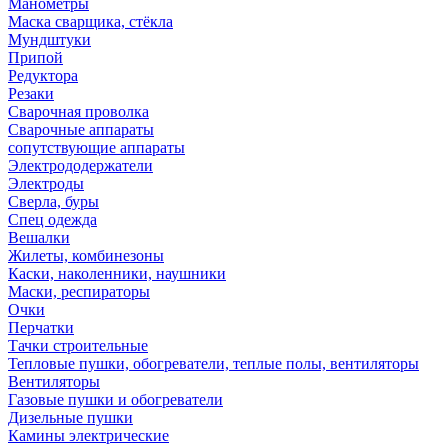
Манометры
Маска сварщика, стёкла
Мундштуки
Припой
Редуктора
Резаки
Сварочная проволка
Сварочные аппараты
сопутствующие аппараты
Электрододержатели
Электроды
Сверла, буры
Спец одежда
Вешалки
Жилеты, комбинезоны
Каски, наколенники, наушники
Маски, респираторы
Очки
Перчатки
Тачки строительные
Тепловые пушки, обогреватели, теплые полы, вентиляторы
Вентиляторы
Газовые пушки и обогреватели
Дизельные пушки
Камины электрические