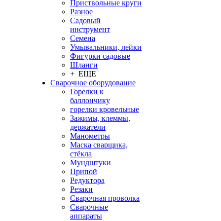
Приствольные круги
Разное
Садовый
инструмент
Семена
Умывальники, лейки
Фигурки садовые
Шланги
+ ЕЩЕ
Сварочное оборудование
Горелки к
баллончику
горелки кровельные
Зажимы, клеммы,
держатели
Манометры
Маска сварщика,
стёкла
Мундштуки
Припой
Редуктора
Резаки
Сварочная проволка
Сварочные
аппараты