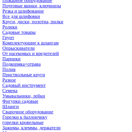
Пожарное оборудование
Почтовые ящики, ключницы
Резка и шлифование
Все для шлифовки
Круги, диски, полотна, пилки
Ролики
Садовые товары
Грунт
Комплектующие к шлангам
Опрыскиватели
От насекомых и вредителей
Парники
Подкормка+отрава
Полив
Приствольные круги
Разное
Садовый инструмент
Семена
Умывальники, лейки
Фигурки садовые
Шланги
Сварочное оборудование
Горелки к баллончику
горелки кровельные
Зажимы, клеммы, держатели