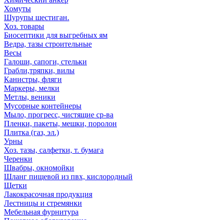
Хомуты
Шурупы шестиган.
Хоз. товары
Биосептики для выгребных ям
Ведра, тазы строительные
Весы
Галоши, сапоги, стельки
Грабли,тряпки, вилы
Канистры, фляги
Маркеры, мелки
Метлы, веники
Мусорные контейнеры
Мыло, прогресс, чистящие ср-ва
Пленки, пакеты, мешки, поролон
Плитка (газ, эл.)
Урны
Хоз. тазы, салфетки, т. бумага
Черенки
Швабры, окномойки
Шланг пищевой из пвх, кислородный
Щетки
Лакокрасочная продукция
Лестницы и стремянки
Мебельная фурнитура