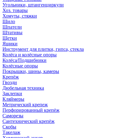
Угольники, штангенциркули
Хоз. товары
Хомуты, стяжки
Шило
Шпатели
Штативы
Щетки
Ящики
Инструмент для плитки, гипса, стекла
Колёса и колёсные опоры
Колёса/Подшибники
Колёсные опоры
Покрышки, шины, камеры
Крепёж
Гвозди
Дюбельная техника
Заклепки
Кляймеры
Метрический крепеж
Перфорированный крепёж
Саморезы
Сантехнический крепёж
Скобы
Такелаж
Химический анкер