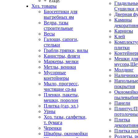
+ ЕЩЕ
Гладильные
Хоз. товары
Сушилки д
Биосептики для
Дверная ф
выгребных ям
Камины
Ведра, тазы
декоратив
строительные
Карнизы
Весы
Клей
Галоши, сапоги,
Комплекту
стельки
плитки
Грабли,тряпки, вилы
Контейнер
Канистры, фляги
Мешки для
Маркеры, мелки
мусора,Ще
Метлы, веники
Молдинг
Мусорные
Наличник
контейнеры
Напольны
Мыло, прогресс,
покрытия
чистящие ср-ва
Окномойки
Пленки, пакеты,
пылевыбив
мешки, поролон
Панели
Плитка (газ, эл.)
Плинтус/П
Урны
потолочны
Хоз. тазы, салфетки,
Плитка
т. бумага
декоративн
Черенки
Плитка по
Швабры, окномойки
Роллеты, 