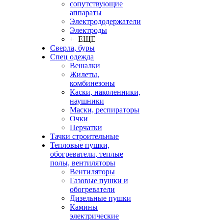
сопутствующие
аппараты
Электрододержатели
Электроды
+ ЕЩЕ
Сверла, буры
Спец одежда
Вешалки
Жилеты,
комбинезоны
Каски, наколенники,
наушники
Маски, респираторы
Очки
Перчатки
Тачки строительные
Тепловые пушки,
обогреватели, теплые
полы, вентиляторы
Вентиляторы
Газовые пушки и
обогреватели
Дизельные пушки
Камины
электрические