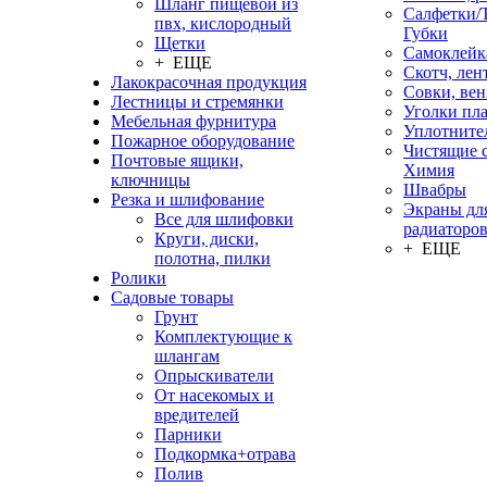
Шланг пищевой из
Салфетки/
пвх, кислородный
Губки
Щетки
Самоклейк
+ ЕЩЕ
Скотч, лен
Лакокрасочная продукция
Совки, ве
Лестницы и стремянки
Уголки пл
Мебельная фурнитура
Уплотните
Пожарное оборудование
Чистящие с
Почтовые ящики,
Химия
ключницы
Швабры
Резка и шлифование
Экраны дл
Все для шлифовки
радиаторо
Круги, диски,
+ ЕЩЕ
полотна, пилки
Ролики
Садовые товары
Грунт
Комплектующие к
шлангам
Опрыскиватели
От насекомых и
вредителей
Парники
Подкормка+отрава
Полив