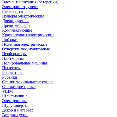
Элементы питания (батарейки)
Электроинструмент
Гайковерты
Граверы электрические
Дрели ударные
Дрели-миксеры
Комплектующие
Краскопульты электрические
Лобзики
Ножницы электрические
Отвертки аккумуляторные
Перфораторы
Плиткорезы
Полировальные машины
Пылесосы
Реноваторы
Рубанки
Станки точильные/заточные
Станки фрезерные
УШМ
Шлифмашина
Электропилы
Шуруповерты
Декор и интерьер
Все для кухни