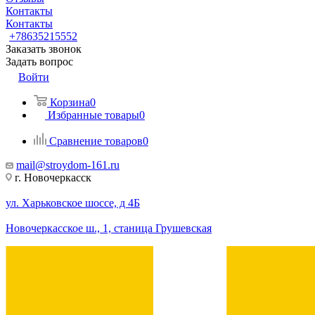
Контакты
Контакты
+78635215552
Заказать звонок
Задать вопрос
Войти
Корзина
0
Избранные товары
0
Сравнение товаров
0
mail@stroydom-161.ru
г. Новочеркасск
ул. Харьковское шоссе, д 4Б
Новочеркасское ш., 1, станица Грушевская