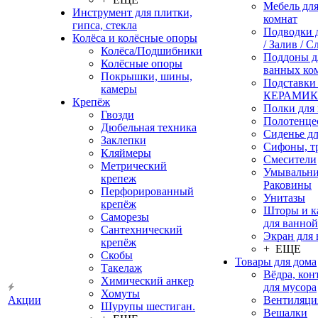
Мебель дл
Инструмент для плитки,
комнат
гипса, стекла
Подводки 
Колёса и колёсные опоры
/ Залив / С
Колёса/Подшибники
Поддоны д
Колёсные опоры
ванных ко
Покрышки, шины,
Подставки
камеры
КЕРАМИ
Крепёж
Полки для
Гвозди
Полотенце
Дюбельная техника
Сиденье дл
Заклепки
Сифоны, т
Кляймеры
Смесители
Метрический
Умывальни
крепеж
Раковины
Перфорированный
Унитазы
крепёж
Шторы и к
Саморезы
для ванной
Сантехнический
Экран для
крепёж
+ ЕЩЕ
Скобы
Товары для дома
Такелаж
Вёдра, ко
Химический анкер
для мусора
Хомуты
Акции
Вентиляци
Шурупы шестиган.
Вешалки