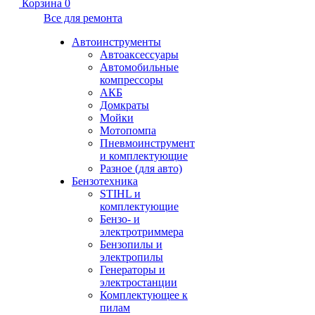
Корзина
0
Все для ремонта
Автоинструменты
Автоаксессуары
Автомобильные
компрессоры
АКБ
Домкраты
Мойки
Мотопомпа
Пневмоинструмент
и комплектующие
Разное (для авто)
Бензотехника
STIHL и
комплектующие
Бензо- и
электротриммера
Бензопилы и
электропилы
Генераторы и
электростанции
Комплектующее к
пилам