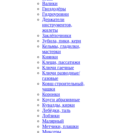
Валики
Гвоздодёры
Гидроуровни
Держатели
инструментов,
жилеты
Заклёпочники
Зубила, пики, керн
Кельмы, гладилки,
мастерки
Киянки
Клещи, пассатижи
Ключи гаечные
Ключи разводные/
газовые
Ковш строительный,
чашки
Коронки
Круги абразивные
Кувалды, кирки
Лебёдки, таль
Лобзики
Малярный
Метчики, плашки
Миксеры