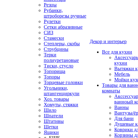
Резцы
Рубанки,
штроборезы ручные
Рулетки
Сетки абразивные
СИЗ
Стамески
Декор и интерьер
Степлеры, скобы
Струбцины
Все для кухни
Терки
Аксессуар
полиуретановые
кухни
Тиски, стусло
Вытяжки к
Топорища
Мебель
Топоры
Мойки кух
Торцевые головки
Товары для ванн
Угольники,
комнаты
штангенциркули
Акссессуа
Хоз. товары
ванноый к
Хомуты, стяжки
Ванны
Шило
Вантузы/ё
Шпатели
Для бани
Штативы
Душевые 
Щетки
Коврики д
Ящики
Корзины дл
+ ЕЩЕ